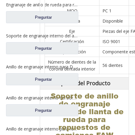
Engranaje de anillo de rueda para repuestos de camiones Sinotruk Steyr WG9012340121
MOQ
PC 1
Preguntar
Muestra
Disponible
Eje
Piezas del eje F
Soporte de engranaje interno del anillo de rueda para repuestos de camiones Sinotruk Howo WG9981340020
Certificación
ISO 9001
Preguntar
Especificación
Componente est
Número de dientes de la
56 dientes
Anillo de engranaje interno para Dena Axle Dongfeng T-Lift Truck Repuestos 240563-ZH99A
corona dentada interior
Preguntar
Descripción del Producto
Soporte de anillo
Anillo de engranaje interno del borde de la rueda para los recambios A3553541312 del camión del Benz Beiben del norte
de engranaje
interno de llanta de
Preguntar
rueda para
repuestos de
Anillo de engranaje interno para repuestos de camiones North Benz Beiben A0303540012