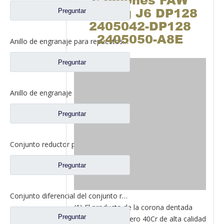
camiones FAW
Jiefang J6 DP128
Preguntar
2405042-DP128
2405050-A8E
Anillo de engranaje para repuestos de camiones North Benz Beiben A3553541312
Preguntar
Anillo de engranaje interno del borde de la rueda para los recambios W2405041F02C del camión del eje C&C de Pengxiang LC300
Preguntar
Conjunto reductor principal para piezas de repuesto de camiones Ford conjunto diferencial del eje trasero XSS-13-470
Preguntar
Conjunto diferencial del conjunto reductor principal para repuestos de camiones Ford XSR-470 XST-26-470
(1) El producto de la corona dentada
Preguntar
está hecho de acero 40Cr de alta calidad