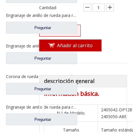
Cantidad:
Engranaje de anillo de rueda para repuestos de camiones Shacman Delong 81.35111.0021
Preguntar
Preguntar
Añadir al carrito
Engranaje de anillo de rueda para repuestos de camiones Sinotruk Howo WG9981340051
Preguntar
Corona de rueda para repuestos de camiones Sinotruk Howo WG9231340123
descripción general
Preguntar
Información básica.
Engranaje de anillo de rueda para repuestos de camiones Sinotruk Steyr 712W35111-0043
2405042-DP12
N º de Modelo.
2405050-A8E
Preguntar
Tamaño
Tamaño estánd