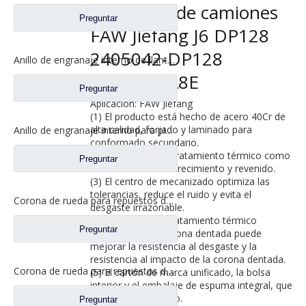
repuestos de camiones
Preguntar
FAW Jiefang J6 DP128
2405042-DP128
Anillo de engranaje interno de llanta de rueda para repuestos de camiones FAW Jiefang J6 DP128 2405041-DP128
2405050-A8E
Preguntar
Aplicación: FAW Jiefang
(1) El producto está hecho de acero 40Cr de
alta calidad, forjado y laminado para
Anillo de engranaje interno para piezas de repuesto de camiones FAW Jiefang Aowei 300 Axle 2405041-A0E
conformado secundario.
(2) Proceso de pretratamiento térmico como
Preguntar
normalización-endurecimiento y revenido.
(3) El centro de mecanizado optimiza las
tolerancias, reduce el ruido y evita el
Corona de rueda para repuestos de camiones Foton Auman HFF2405041CK1VZC
desgaste irrazonable.
(4) El proceso de tratamiento térmico
Preguntar
superficial de la corona dentada puede
mejorar la resistencia al desgaste y la
resistencia al impacto de la corona dentada.
Corona de rueda para repuestos de camiones Foton Auman HFF2405041CK2BZ
(5) El cartón de marca unificado, la bolsa
interior y el embalaje de espuma integral, que
es fuerte y hermoso.
Preguntar