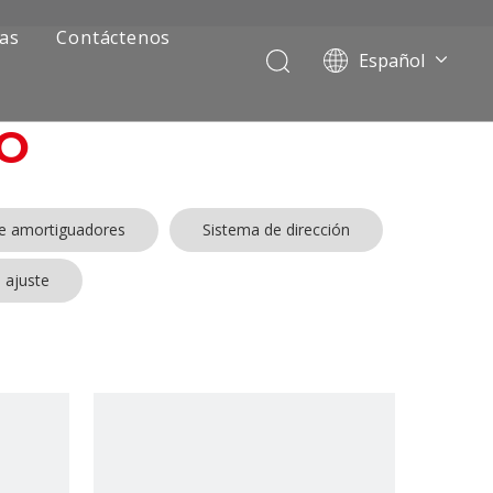
ias
Contáctenos
Español
Português
Pусский
O
Français
العربية
English
de amortiguadores
Sistema de dirección
 ajuste
ía de camiones mineros