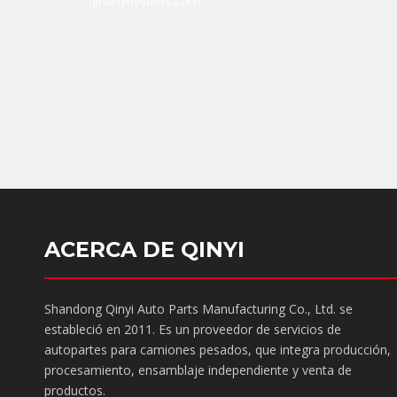
qin@qinyiparts.com
ACERCA DE QINYI
Shandong Qinyi Auto Parts Manufacturing Co., Ltd. se
estableció en 2011. Es un proveedor de servicios de
autopartes para camiones pesados, que integra producción,
procesamiento, ensamblaje independiente y venta de
productos.