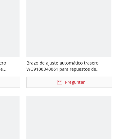
ero
Brazo de ajuste automático trasero
de
WG9100340061 para repuestos de
camiones Sinotruk Steyr WG9100340060
Preguntar