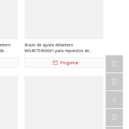
antero
Brazo de ajuste delantero
de
WG4075450061 para repuestos de
camiones Sinotruk Howo
Preguntar