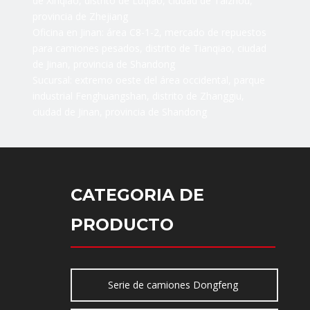
de Xinqiao, distrito de Luqiao, ciudad de Taizhou,
provincia de Zhejiang
Oficina en Jinan: área C8-1-2, mercado de repuestos
para camiones pesados, distrito de Tianqiao, ciudad
de Jinan, provincia de Shandong
Sucursal: extremo oeste del área occidental, parque
industrial Fenghuangshan, distrito de Zhanggiu,
ciudad de Jinan, provincia de Shandong
CATEGORIA DE
PRODUCTO
Serie de camiones Dongfeng