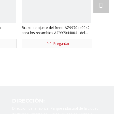
o
Brazo de ajuste del freno AZ9970440042
para los recambios AZ9970440041 del
camión de Sinotruk Howo
Preguntar
DIRECCIÓN:
Dirección de la fábrica: Parque industrial de la ciudad