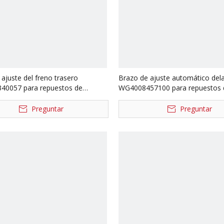
ajuste del freno trasero
Brazo de ajuste automático del
0057 para repuestos de
WG4008457100 para repuestos 
 Sinotruk Steyr WG9100340056
camiones Sinotruk Howo
Preguntar
Preguntar