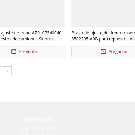
 ajuste de freno AZ9107340040
Brazo de ajuste del freno traser
uestos de camiones Sinotruk
3502205-A0B para repuestos de
camiones Sinotruk Howo
Preguntar
Preguntar
»
Teléfono:
+86-18653127017