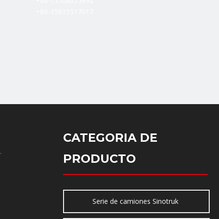
+86-15508675892
+86-15615517017
CATEGORIA DE
PRODUCTO
Serie de camiones Sinotruk