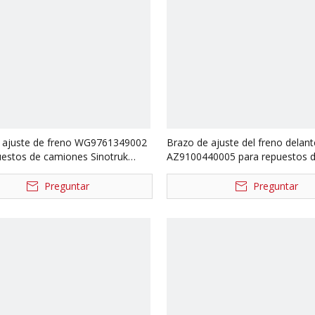
 ajuste de freno WG9761349002
Brazo de ajuste del freno delant
uestos de camiones Sinotruk
AZ9100440005 para repuestos 
camiones Sinotruk Steyr
Preguntar
Preguntar