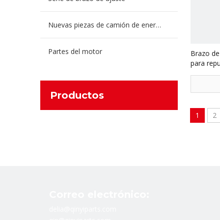
Nuevas piezas de camión de energía
Partes del motor
Brazo de
para rep
Howo
Productos
1
2
Correo electrónico:
delia@qinyiparts.com