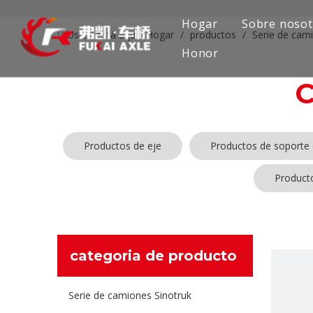
Hogar
Sobre nosot
Usted está aquí:
Hogar
/
productos
/
Serie de cam
Honor
Productos de eje
Productos de soporte 
Product
categoria de producto
Serie de camiones Sinotruk