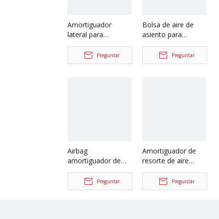
Amortiguador
Bolsa de aire de
lateral para
asiento para
repuestos de
repuestos de
camiones Shacman
camiones Shacman
Preguntar
Preguntar
Delong
Delong X3000
Dz15221443020
Airbag
Amortiguador de
amortiguador de
resorte de aire
Seat para repuestos
trasero de cabina
de camiones
para repuestos de
Preguntar
Preguntar
Shacman Delong
camiones Shacman
X3000
Delong X3000
Dz14251440060