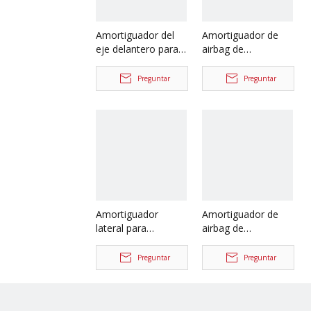
Amortiguador del
Amortiguador de
eje delantero para
airbag de
repuestos de
suspensión trasera
camiones
para repuestos de
Preguntar
Preguntar
Dongfeng Liuqi
camiones
Balong MG401-
Dongfeng H73-
2905010
5001550
Amortiguador
Amortiguador de
lateral para
airbag de
repuestos de
suspensión trasera
camiones
para repuestos de
Preguntar
Preguntar
Dongfeng Liuqi
camiones Liuqi
Balong M5Q-
Balong 507 M5Q-
5001030A
5001550B