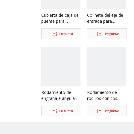
Cubierta de caja de
Cojinete del eje de
puente para
entrada para
repuestos de
repuestos de
camiones Foton
camiones Foton
Preguntar
Preguntar
Auman Qingte
Auman Dongfeng
QT440SH1-2502131
JAC HM813843
HM813810
HM813849
Rodamiento de
Rodamiento de
engranaje angular
rodillos cónicos
para Foton Auman
para Foton Auman
Qingte 459 Eje
Dongfeng
Preguntar
Preguntar
HM715343/HM715311
repuestos para
camiones 32312
7612E