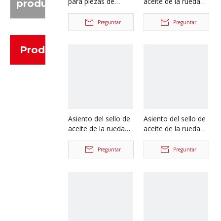
para piezas de
aceite de la rueda
producto
camión Foton
trasera para piezas
Auman
de automóvil del
Preguntar
Preguntar
HFF2405054CK2BZ-
eje Ankai y del eje
1
Benz
Productos
HFF3104013CK2BZFT
Asiento del sello de
Asiento del sello de
aceite de la rueda
aceite de la rueda
trasera para Foton
delantera para
Auman Qingte Auto
repuestos de
Preguntar
Preguntar
Truck Repuestos
camiones Foton
QT435SH1-3104081
Auman
HFF3501124CK5G