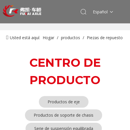
Español
Usted está aquí:
Hogar
/
productos
/
Piezas de repuesto
para maquinaria de ingeniería de camiones mineros
/
Serie
de amortiguadores
CENTRO DE
PRODUCTO
Productos de eje
Productos de soporte de chasis
Serie de suspensión equilibrada