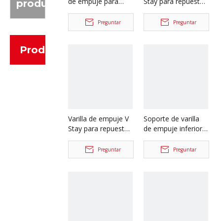
de empuje para
Stay para repuestos
producto
repuestos de
de camiones
camiones mineros
Shacman Delong
Preguntar
Preguntar
Shacman Tonly
X3000
86029110011
Dz97259526198
Productos
Varilla de empuje V
Soporte de varilla
Stay para repuestos
de empuje inferior
de camiones
para repuestos de
Shacman Delong
camiones Shacman
Preguntar
Preguntar
X3000
Delong
Dz97259526198
HD90149520013/HD901