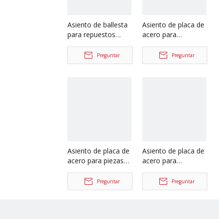
Asiento de ballesta
Asiento de placa de
para repuestos
acero para
Shacman Delong
repuestos de
F3000
camiones Shacman
Preguntar
Preguntar
HD90149520031/HD90149520032
Delong
Dz9114520071
Asiento de placa de
Asiento de placa de
acero para piezas
acero para
de camión
repuestos de
Shacman Delong
camiones Shacman
Preguntar
Preguntar
DZ91149520035
Aolong
Dz91149520034
DZ9114520223