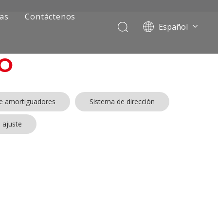
ias
Contáctenos
Español
Português
Pусский
O
Français
العربية
English
de amortiguadores
Sistema de dirección
 ajuste
ía de camiones mineros