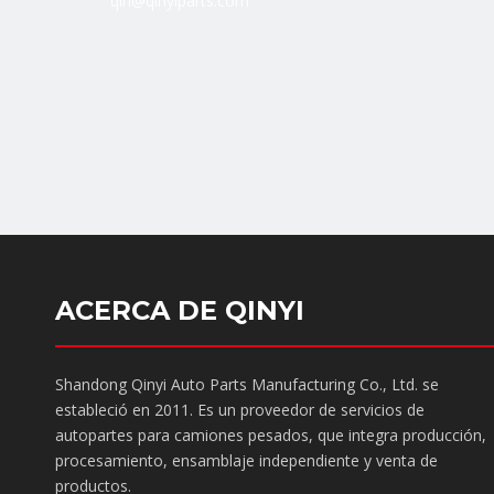
qin@qinyiparts.com
ACERCA DE QINYI
Shandong Qinyi Auto Parts Manufacturing Co., Ltd. se
estableció en 2011. Es un proveedor de servicios de
autopartes para camiones pesados, que integra producción,
procesamiento, ensamblaje independiente y venta de
productos.