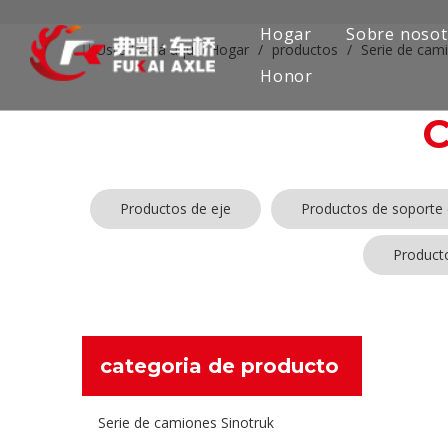
Hogar
Sobre nosot
Usted está aquí:
Hogar
/
productos
/
Serie de cam
Honor
Productos de eje
Productos de soporte 
Product
No se enco
categoria de producto
Serie de camiones Sinotruk