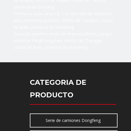
de Xinqiao, distrito de Luqiao, ciudad de Taizhou,
provincia de Zhejiang
Oficina en Jinan: área C8-1-2, mercado de repuestos
para camiones pesados, distrito de Tianqiao, ciudad
de Jinan, provincia de Shandong
Sucursal: extremo oeste del área occidental, parque
industrial Fenghuangshan, distrito de Zhanggiu,
ciudad de Jinan, provincia de Shandong
CATEGORIA DE
PRODUCTO
Serie de camiones Dongfeng