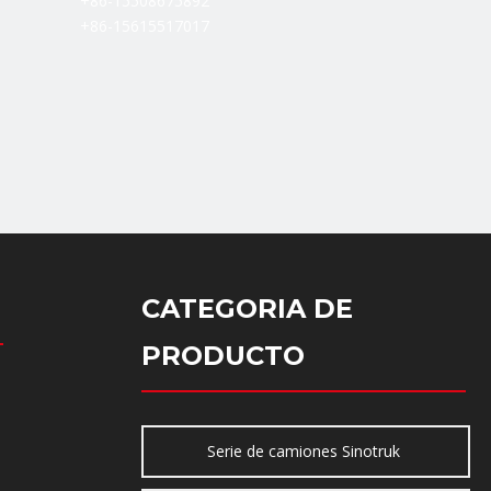
+86-15508675892
+86-15615517017
CATEGORIA DE
PRODUCTO
Serie de camiones Sinotruk