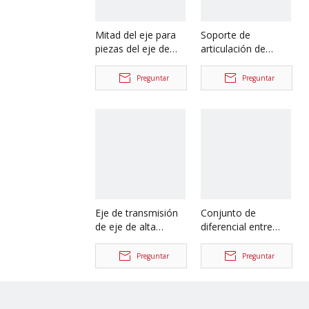
Mitad del eje para
Soporte de
piezas del eje de
articulación de
camión Iveco
dirección para
42103391
piezas del eje de
Preguntar
Preguntar
camión Iveco
42103348
Eje de transmisión
Conjunto de
de eje de alta
diferencial entre
calidad, eje de
ruedas del eje
hélice de doble
delantero para
Preguntar
Preguntar
articulación para
piezas del eje de
camiones Iveco,
camión Iveco
piezas de repuesto