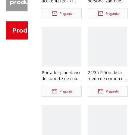
aceite 42128171
personalizado de
producto
para repuestos de
fábrica para
camiones Iveco
repuestos de
Preguntar
Preguntar
camiones volquete
Iveco 42064799
Productos
Portador planetario
24/35 Piñón de la
de soporte de cubo
rueda de corona del
de rueda de fábrica
eje trasero para los
para piezas de
recambios
Preguntar
Preguntar
camión volquete
42104455/42487941
Iveco 42118227
de Iveco Trcuk