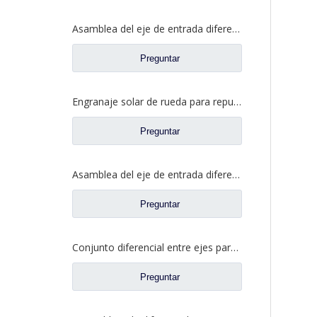
Asamblea del eje de entrada diferenciada para los recambios autos 81.35606.0008 del camión de Shacman Delong
Preguntar
Engranaje solar de rueda para repuestos de camiones Ford BN0407B0-3
Preguntar
Asamblea del eje de entrada diferenciada para los recambios autos 81.35100.6599 del camión de Shacman Delong
Preguntar
Conjunto diferencial entre ejes para Faw Jiefang A0E Truck Spare Prats 2507055-K5H
Preguntar