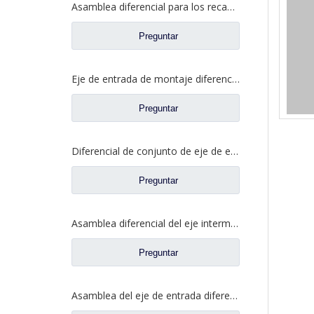
Asamblea diferencial para los recambios autos DZ9114320706 del camión de Shacman Aolong
Preguntar
Eje de entrada de montaje diferencial para piezas de repuesto de camión de eje Saic Hongyan Genlyon H6A WS2510C201/3 2510-0110
Preguntar
Diferencial de conjunto de eje de entrada para piezas de repuesto de camión de eje de alta torsión Saic Hongyan 2510-0110-5801271495
Preguntar
Asamblea diferencial del eje intermedio para los prats de repuesto del camión de Dongfeng 460 2502ZAS01-415-ZC
Preguntar
Asamblea del eje de entrada diferenciada para los recambios autos 81.35100.6593 del camión de Shacman Delong