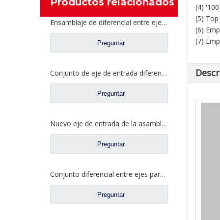
Productos relacionados
(4) '10
(5) Top
Ensamblaje de diferencial entre ejes para Faw Jiefang Truck Spare Prats 2507057-A4C
(6) Emp
(7) Emp
Preguntar
Descr
Conjunto de eje de entrada diferencial para Shacman Delong Truck Auto Repuestos Shacman Delong HD469-2510011
Preguntar
Nuevo eje de entrada de la asamblea diferencial para los recambios 42119549 5801606629 del camión del eje de Saic Hongyan H8B
Preguntar
Conjunto diferencial entre ejes para Faw Jiefang A6E Truck Spare Prats 2507057-A6E/A
Preguntar