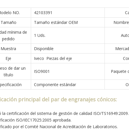
odelo NO.
42103391
Ca
Tamaño
Tamaño estándar OEM
Nombre 
idad mínima de
1 Uds.
Aut
pedido
Muestra
Disponible
Mercado
Eje
Iveco Piezas del eje
Con
eso de dar un
ISO9001
Paquete d
título
pecificación
Componente estándar
O
ficación principal del par de engranajes cónicos:
ó la certificación del sistema de gestión de calidad ISO/TS16949:2009.
tificación ISO/IEC17025:2005 aprobada.
tificado por el Comité Nacional de Acreditación de Laboratorios.