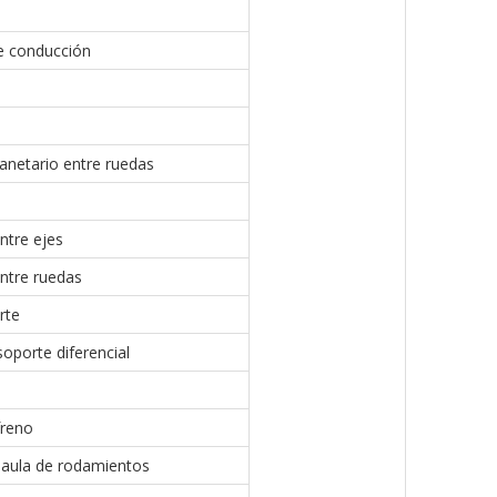
e conducción
anetario entre ruedas
entre ejes
entre ruedas
orte
soporte diferencial
freno
jaula de rodamientos