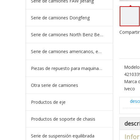
Serie de camiones FAW Jiefang
Serie de camiones Dongfeng
Compartir
Serie de camiones North Benz Beiben
Serie de camiones americanos, europeos y japoneses
Modelo
Piezas de repuesto para maquinaria de ingeniería de camiones mineros
421033
Marca d
Otra serie de camiones
Iveco
desc
Productos de eje
Productos de soporte de chasis
descr
Infor
Serie de suspensión equilibrada