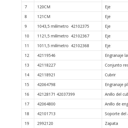
7
120CM
Eje
8
121CM
Eje
9
1043,5 milímetro 42102375
Eje
10
1121,5 milímetro 42102367
Eje
11
1011,5 milímetro 42102368
Eje
12
42119546
Engranaje la
13
42118227
Conjunto re
14
42118921
Cubrir
15
42064798
Engranaje pl
16
42128171 42037399
Anillo del c
17
42064800
Anillo de eng
18
42101713
Soporte del 
19
2992120
Zapata