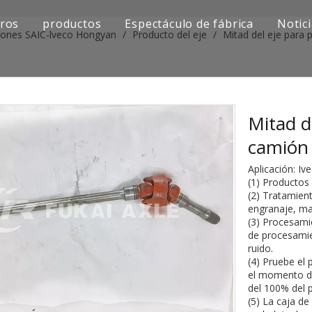
ros
productos
Espectáculo de fábrica
Notic
iones SAIC-lveco Hongyan
/
Producto del eje
/
Mitad del eje para 
Serie de camiones Sinotruk
Serie de camiones Shacman
Serie de camiones SAIC-lveco Hongyan
Mitad de
camión
Serie de camiones Foton Auman
Aplicación: Iv
Serie de camiones FAW Jiefang
(1) Productos 
(2) Tratamient
engranaje, ma
Serie de camiones Dongfeng
(3) Procesami
de procesamie
Serie de camiones europea y japonesa
ruido.
(4) Pruebe el
Piezas de repuesto para maquinaria de ingenier
el momento de 
del 100% del 
(5) La caja de
Otra serie de camiones