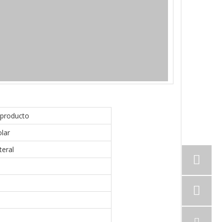
 producto
lar
teral