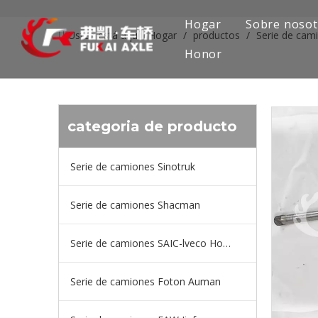
Hogar
Sobre nosot
Usted está aquí:
Hogar
/
productos
/
Serie de cam
Honor
categoria de producto
Serie de camiones Sinotruk
Serie de camiones Shacman
Serie de camiones SAIC-lveco Hongyan
Serie de camiones Foton Auman