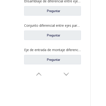
Ensamblaje de diferencial entre ejes para Faw Jiefang Truck Spare Prats 2507055-K5H
Preguntar
Conjunto diferencial entre ejes para Faw Jiefang A0E Truck Spare Prats 2507057-A6T
Preguntar
Eje de entrada de montaje diferencial para Saic Hongyan New KingKan H8B Axle Truck Repuestos 42119549 5801606629
Preguntar