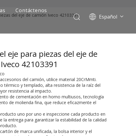
ias
Contáctenos
piezas del eje de camión Iveco 42103391
Español
Português
Pусский
Français
l eje para piezas del eje de
العربية
English
 Iveco 42103391
eco
accesorios del camión, utilice material 20CrMmti.
o térmico y templado, alta resistencia de la raíz del
yor resistencia al impacto.
ento de cementación en horno multiusos, tecnología
nto de molienda fina, que reduce eficazmente el
 producto uno por uno e inspeccione cada producto en
ía de camiones mineros
la entrega para garantizar la estabilidad de la calidad
producto.
 cartón de marca unificada, la bolsa interior y el