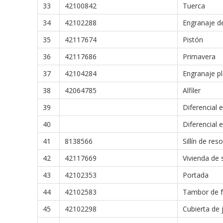
33
42100842
Tuerca
34
42102288
Engranaje d
35
42117674
Pistón
36
42117686
Primavera
37
42104284
Engranaje pl
38
42064785
Alfiler
39
Diferencial 
40
Diferencial 
41
8138566
Sillín de res
42
42117669
Vivienda de 
43
42102353
Portada
44
42102583
Tambor de 
45
42102298
Cubierta de 