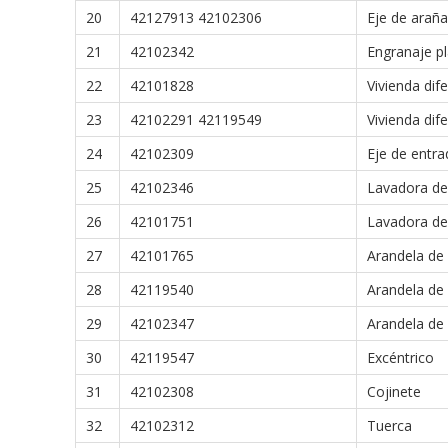
20
42127913 42102306
Eje de araña
21
42102342
Engranaje pl
22
42101828
Vivienda dife
23
42102291 42119549
Vivienda dife
24
42102309
Eje de entra
25
42102346
Lavadora de
26
42101751
Lavadora de
27
42101765
Arandela de 
28
42119540
Arandela de 
29
42102347
Arandela de 
30
42119547
Excéntrico
31
42102308
Cojinete
32
42102312
Tuerca