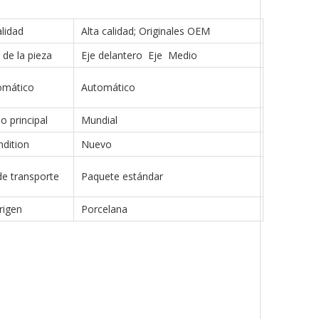
lidad
Alta calidad; Originales OEM
de la pieza
Eje delantero Eje Medio
omático
Automático
 principal
Mundial
dition
Nuevo
e transporte
Paquete estándar
rigen
Porcelana