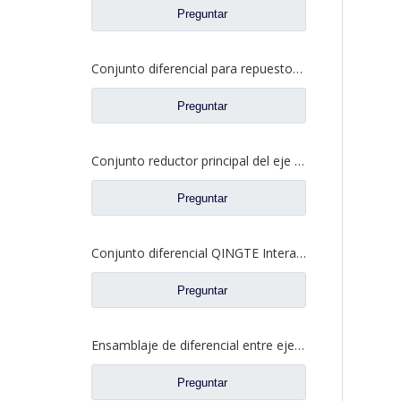
Preguntar
Conjunto diferencial para repuestos de camiones Dongfeng 2510ZHS01-410
Preguntar
Conjunto reductor principal del eje intermedio para piezas de camión Shacman Delong
Preguntar
Conjunto diferencial QINGTE Interaxle para QT435SH0-2510050 de repuesto para camiones Faw Jiefang A0E
Preguntar
Ensamblaje de diferencial entre ejes para camiones Faw Jiefang Prats de repuesto W2502107D04A
Preguntar