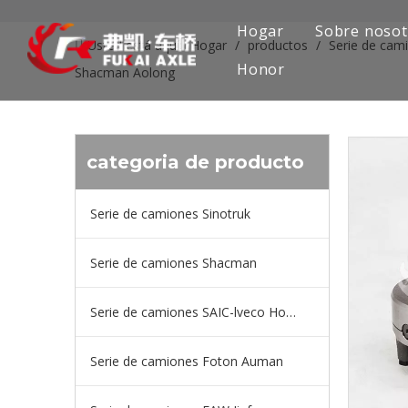
Hogar
Sobre nosot
Usted está aquí:
Hogar
/
productos
/
Serie de ca
Honor
Shacman Aolong
categoria de producto
Serie de camiones Sinotruk
Serie de camiones Shacman
Serie de camiones SAIC-lveco Hongyan
Serie de camiones Foton Auman