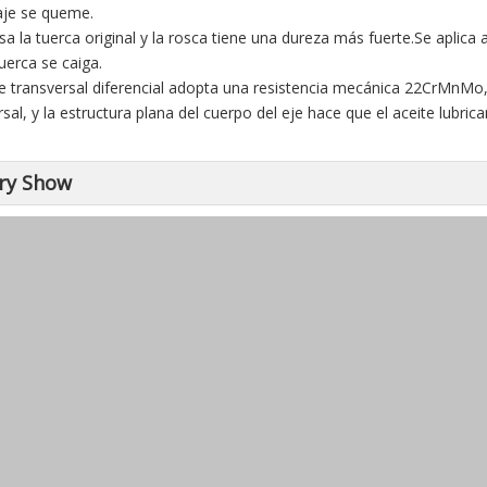
aje se queme.
usa la tuerca original y la rosca tiene una dureza más fuerte.Se aplic
tuerca se caiga.
eje transversal diferencial adopta una resistencia mecánica 22CrMnMo, q
rsal, y la estructura plana del cuerpo del eje hace que el aceite lubri
ry Show