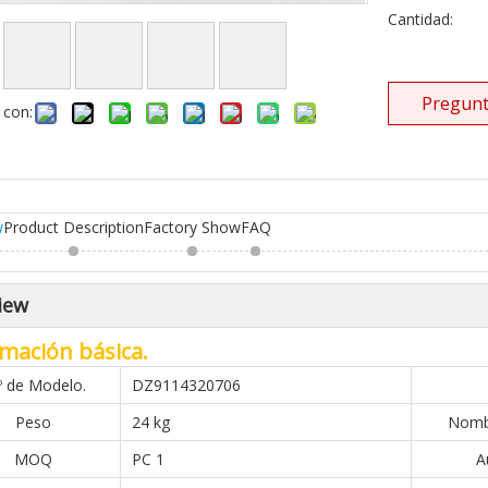
Cantidad:
Pregunt
 con:
w
Product Description
Factory Show
FAQ
iew
mación básica.
º de Modelo.
DZ9114320706
Peso
24 kg
Nombr
MOQ
PC 1
A