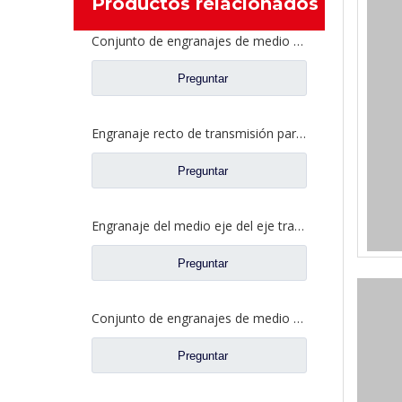
Productos relacionados
Conjunto de engranajes de medio eje trasero para repuestos de camiones Ford CE0400A0-5
Preguntar
Engranaje recto de transmisión para piezas de camiones Fuwa CD0406M0-2
Preguntar
Engranaje del medio eje del eje trasero para los recambios CE0402M0-9 del camión de Ford
Preguntar
Conjunto de engranajes de medio eje trasero para repuestos de camiones Ford CD0041A0-6
Preguntar