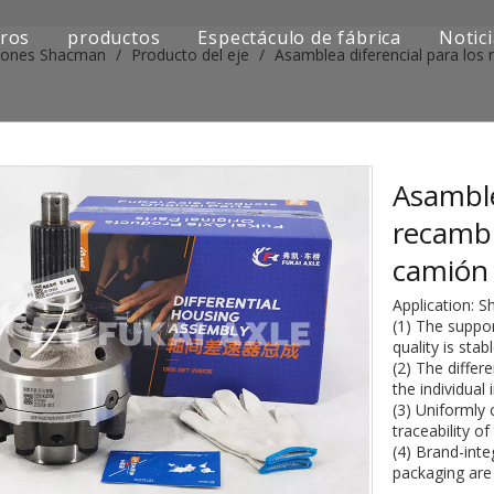
ros
productos
Espectáculo de fábrica
Notic
miones Shacman
/
Producto del eje
/
Asamblea diferencial para lo
Serie de camiones Sinotruk
Serie de camiones Shacman
Serie de camiones SAIC-lveco Hongyan
Asamble
recamb
Serie de camiones Foton Auman
camión
Serie de camiones FAW Jiefang
Application: 
(1) The suppo
Serie de camiones Dongfeng
quality is stab
(2) The differ
Serie de camiones europea y japonesa
the individual
(3) Uniformly
traceability o
Piezas de repuesto para maquinaria de ingenier
(4) Brand-inte
packaging are 
Otra serie de camiones