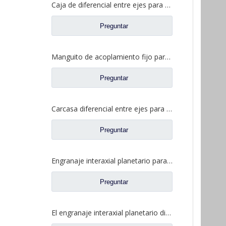
Caja de diferencial entre ejes para piezas de camiones Fuwa AY0412M0-8
Preguntar
Manguito de acoplamiento fijo para repuestos de camiones Ford 2SBF0052M0-0
Preguntar
Carcasa diferencial entre ejes para piezas de camiones Fuwa AZ0042M0-8
Preguntar
Engranaje interaxial planetario para piezas de camiones Fuwa CF0001M0-5
Preguntar
El engranaje interaxial planetario diferencial de Interaxle para el camión de Fuwa parte CF0402M0-0