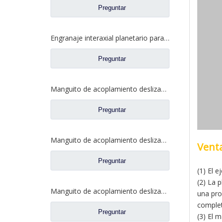
Preguntar
Engranaje interaxial planetario para piezas de camiones Fuwa 2SCF0040M0-8
Preguntar
Manguito de acoplamiento deslizante entre ejes para repuestos de camiones Ford BF0401M0-8
Preguntar
Manguito de acoplamiento deslizante de bloqueo diferencial para repuestos de camiones Ford 2SBF0053M0-1
Venta
Preguntar
(1) El 
(2) La p
Manguito de acoplamiento deslizante diferencial para piezas de repuesto 2SBF0051M0-9 de Ford Truck de eje Fuwa 470
una pro
complet
Preguntar
(3) El 