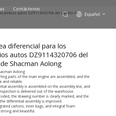
ias
Contáctenos
s recambios autos DZ9114320706 del camión de
Español
Português
Pусский
Français
a diferencial para los
العربية
English
ios autos DZ9114320706 del
 de Shacman Aolong
Shacman Aolong
rting parts of the main engine are assembled, and the
le and reliable.
ential assembly is assembled on the assembly line, and
 inspection is delivered out of the warehouse.
 coded, the drawing number is clearly marked, and the
f the differential assembly is improved.
ía de camiones mineros
grated cartons, inner bags, and integral foam
strong and beautiful.