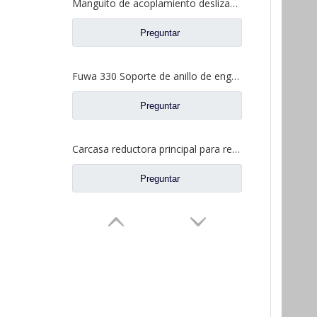
Manguito de acoplamiento deslizante entre ejes para repuestos de camiones de eje Fuwa 330 BF0044M0-1
Preguntar
Fuwa 330 Soporte de anillo de engranaje interno para Fuwa 330 Axle Ford Truck Repuestos FC0040M0-8
Preguntar
Carcasa reductora principal para repuestos de camiones Ford con eje Fuwa 2SBA0001A0-7
Preguntar