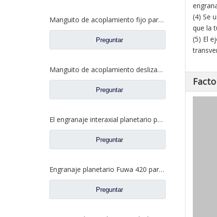
engran
(4) Se 
Manguito de acoplamiento fijo para repuestos 2SBF0050M0-8 de Ford Truck de eje Fuwa 470
que la 
(5) El 
Preguntar
transve
Manguito de acoplamiento deslizante para repuestos BF0047M0-4 de Ford Truck de eje Fuwa 330
Facto
Preguntar
El engranaje interaxial planetario para el eje trasero de Fuhua parte CF0040M0-8
Preguntar
Engranaje planetario Fuwa 420 para piezas de camiones Fuwa CF0401M0-9
Preguntar