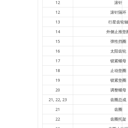
12
滚针
12
滚针隔环
13
行星齿轮
14
外侧止推垫
15
弹性挡圈
16
太阳齿轮
17
锁紧螺母
18
止动垫圈
19
锁紧垫圈
20
调整螺母
21, 22, 23
齿圈总成
21
齿圈
22
齿圈托架