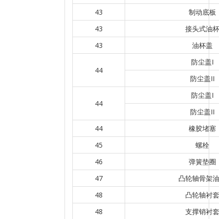
43
制动底板
43
接头式油
43
油杯盖
防尘盖I
44
防尘盖II
防尘盖I
44
防尘盖II
44
橡胶堵塞
45
螺栓
46
弹簧垫圈
47
凸轮轴骨架
48
凸轮轴衬
48
支撑销衬