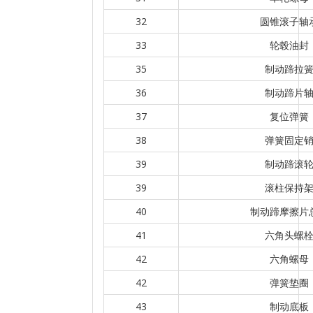
32
圆锥滚子轴
33
轮毂油封
35
制动蹄拉
36
制动蹄片
37
复位弹簧
38
弹簧固定
39
制动蹄滚
39
滚柱保持
40
制动蹄摩擦片
41
六角头螺
42
六角螺母
42
弹簧垫圈
43
制动底板