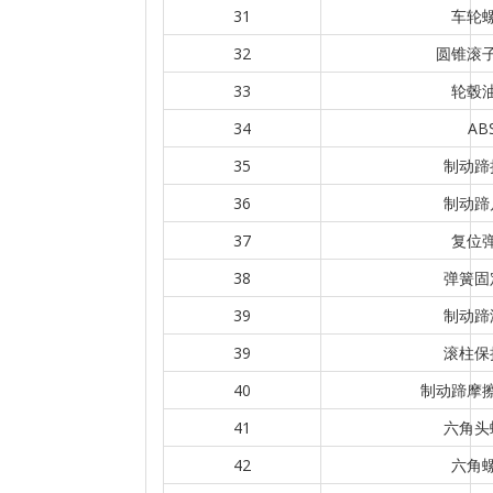
31
车轮
32
圆锥滚
33
轮毂
34
AB
35
制动蹄
36
制动蹄
37
复位
38
弹簧固
39
制动蹄
39
滚柱保
40
制动蹄摩
41
六角头
42
六角