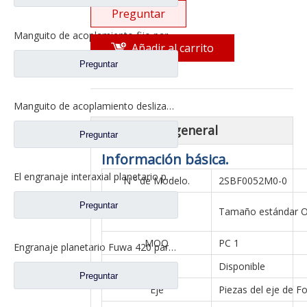
Preguntar
Manguito de acoplamiento fijo para repuestos 2SBF0050M0-8 de Ford Truck de eje Fuwa 470
Añadir al carrito
Preguntar
Manguito de acoplamiento deslizante para repuestos BF0047M0-4 de Ford Truck de eje Fuwa 330
descripción general
Preguntar
Información básica.
El engranaje interaxial planetario para el eje trasero de Fuhua parte CF0040M0-8
N º de Modelo.
2SBF0052M0-0
Preguntar
Tamaño
Tamaño estándar 
MOQ
PC 1
Engranaje planetario Fuwa 420 para piezas de camiones Fuwa CF0401M0-9
Muestra
Disponible
Preguntar
Eje
Piezas del eje de F