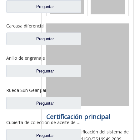
Preguntar
Carcasa diferencial para repuestos de camión Ford con eje Fuwa 2SAY0001A1-1
Preguntar
Anillo de engranaje interno Fuwa 330 para Ford Truck Fuwa Axle Truck Repuestos CJ0040M0-2
Preguntar
Rueda Sun Gear para piezas de camión Fuwa DN0040M0-7
Preguntar
Certificación principal
Cubierta de colección de aceite de caja diferencial para piezas de camión Fuhua BN0401S0-2
(1) Aprobó la certificación del sistema de
Preguntar
gestión de calidad ISO/TS16949:2009.