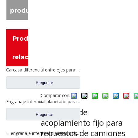
producto
Productos
relacionados
Carcasa diferencial entre ejes para piezas de camiones Fuwa AZ0042M0-8
Preguntar
Compartir con:
Engranaje interaxial planetario para piezas de camiones Fuwa CF0001M0-5
Manguito de
Preguntar
acoplamiento fijo para
repuestos de camiones
El engranaje interaxial planetario diferencial de Interaxle para el camión de Fuwa parte CF0402M0-0