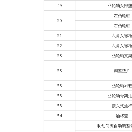
49
凸轮轴头部
左凸轮轴
50
右凸轮轴
51
六角头螺
52
六角头螺
53
凸轮轴支
53
调整垫片
53
凸轮轴衬
53
凸轮轴骨架
53
接头式油
54
油杯盖
制动间隙自动调整