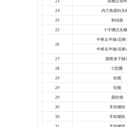
23
齿圈止动
24
内六角圆柱头
25
制动鼓
25
十字槽沉头
中桥左半轴/后桥
26
中桥右半轴/后桥
27
圆锥滚子轴
28
O型圈
29
轮毂
29
轮毂
29
圆柱销
30
车轮螺栓
30
车轮螺栓
31
车轮螺母