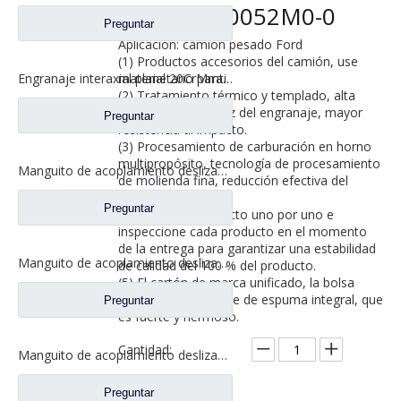
Ford 2SBF0052M0-0
Preguntar
Aplicación: camión pesado Ford
(1) Productos accesorios del camión, use
material 20CrMmti.
Engranaje interaxial planetario para piezas de camiones Fuwa 2SCF0040M0-8
(2) Tratamiento térmico y templado, alta
resistencia de la raíz del engranaje, mayor
Preguntar
resistencia al impacto.
(3) Procesamiento de carburación en horno
multipropósito, tecnología de procesamiento
Manguito de acoplamiento deslizante entre ejes para repuestos de camiones Ford BF0401M0-8
de molienda fina, reducción efectiva del
ruido.
Preguntar
(4) Pruebe el producto uno por uno e
inspeccione cada producto en el momento
de la entrega para garantizar una estabilidad
Manguito de acoplamiento deslizante de bloqueo diferencial para repuestos de camiones Ford 2SBF0053M0-1
de calidad del 100 % del producto.
(5) El cartón de marca unificado, la bolsa
interior y el embalaje de espuma integral, que
Preguntar
es fuerte y hermoso.
Cantidad:
Manguito de acoplamiento deslizante diferencial para piezas de repuesto 2SBF0051M0-9 de Ford Truck de eje Fuwa 470
Preguntar