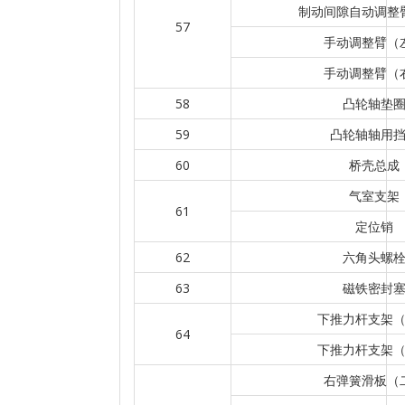
制动间隙自动调整
57
手动调整臂（
手动调整臂（
58
凸轮轴垫
59
凸轮轴轴用
60
桥壳总成
气室支架
61
定位销
62
六角头螺
63
磁铁密封
下推力杆支架
64
下推力杆支架
右弹簧滑板（