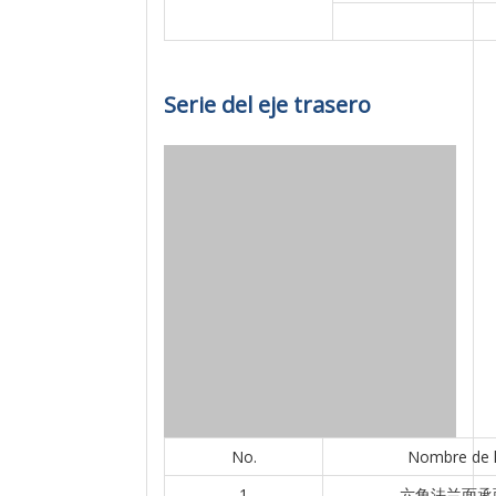
Serie del eje trasero
No.
Nombre de l
1
六角法兰面承