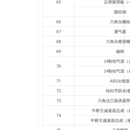
65
左弹簧滑板（
圆柱销
66
六角头螺
67
通气塞
68
六角头锥形
69
磁铁
24制动气室（
70
24制动气室（
71
ABS出线套
72
转向节防水
73
六角法兰面承面
中桥主减速器总成（速
74
中桥主减速器总成（速比