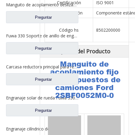
Certificación
ISO 9001
Manguito de acoplamiento deslizante entre ejes para repuestos de camiones de eje Fuwa 330 BF0044M0-1
Especificación
Componente están
Preguntar
Código hs
8502200000
Fuwa 330 Soporte de anillo de engranaje interno para Fuwa 330 Axle Ford Truck Repuestos FC0040M0-8
Preguntar
Descripción del Producto
Manguito de
Carcasa reductora principal para repuestos de camiones Ford con eje Fuwa 2SBA0001A0-7
acoplamiento fijo
para repuestos de
Preguntar
camiones Ford
2SBF0052M0-0
Engranaje solar de rueda Fuwa 330 para piezas de camión Fuwa BN0407B0-3
Preguntar
Engranaje cilíndrico de conducción para piezas de camión Fuwa CD0043M0-9