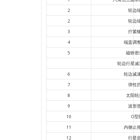
2
轮边
2
轮边
3
拧紧
4
端盖调
5
磁铁密
轮边行星减
6
轮边减
7
弹性
8
太阳轮
9
波形
10
O型
11
内侧止
12
行星