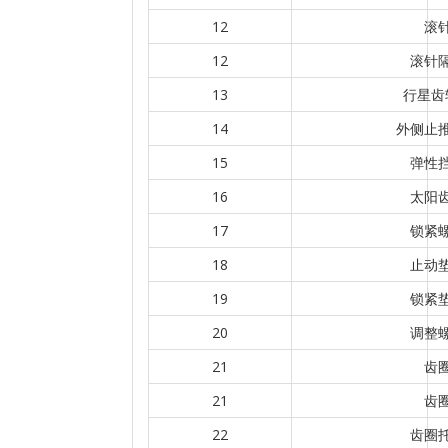
12
滚
12
滚针
13
行星齿
14
外侧止
15
弹性
16
太阳
17
锁紧
18
止动
19
锁紧
20
调整
21
齿
21
齿
22
齿圈