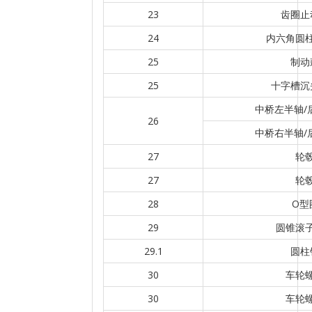
23
齿圈止
24
内六角圆
25
制动
25
十字槽沉
中桥左半轴/
26
中桥右半轴/
27
轮
27
轮
28
O型
29
圆锥滚
29.1
圆柱
30
车轮
30
车轮