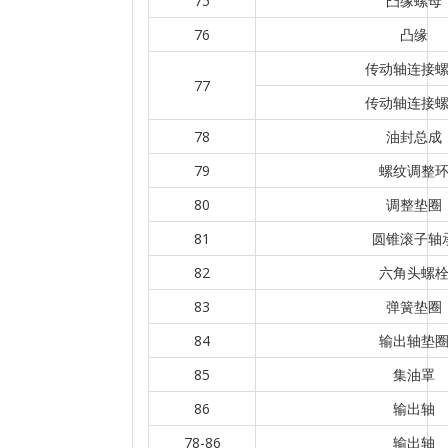
75
凸缘螺母
76
凸缘
传动轴连接
77
传动轴连接
78
油封总成
79
螺纹调整
80
调整垫圈
81
圆锥滚子轴
82
六角头螺
83
弹簧垫圈
84
输出轴垫
85
集油罩
86
输出轴
78-86
输出轴