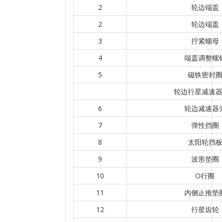
2
轮边端盖
2
轮边端盖
3
拧紧螺母
4
端盖调整螺
5
磁铁密封
轮边行星减速
6
轮边减速器
7
弹性挡圈
8
太阳轮挡
9
波形垫圈
10
O行圈
11
内侧止推垫
12
行星齿轮