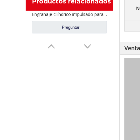
Productos relacionados
N
Engranaje cilíndrico impulsado para piezas de camión Fuhua CD0044M0-0
Preguntar
Venta