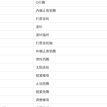
O行圈
内侧止推垫圈
行星齿轮
滚针
滚针隔环
行星齿轮轴
外侧止推垫圈
弹性挡圈
太阳齿轮
锁紧螺母
止动垫圈
锁紧垫圈
调整螺母