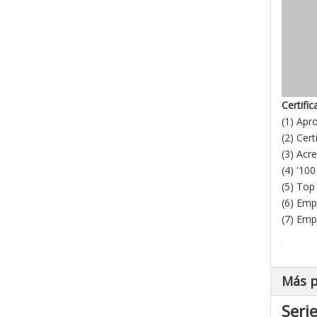
Certific
(1) Apr
(2) Cer
(3) Acr
(4) '10
(5) Top
(6) Emp
(7) Emp
Más 
Seri