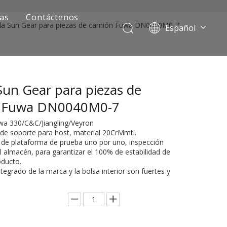
ias
Contáctenos
a Sun Gear para piezas de camión Fuwa DN0040M0-7
Español
Português
Pусский
Français
un Gear para piezas de
العربية
English
 Fuwa DN0040M0-7
uwa 330/C&C/Jiangling/Veyron
 de soporte para host, material 20CrMmti.
n de plataforma de prueba uno por uno, inspección
l almacén, para garantizar el 100% de estabilidad de
oducto.
integrado de la marca y la bolsa interior son fuertes y
ía de camiones mineros