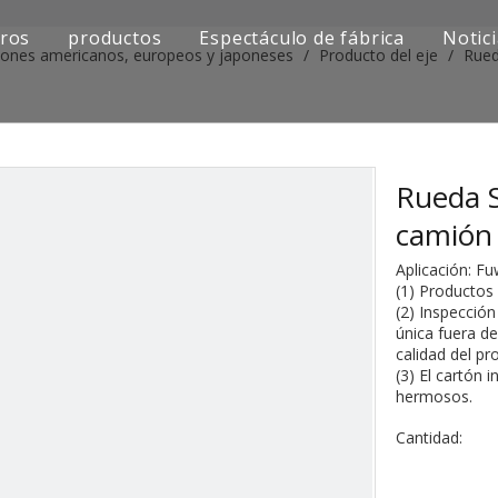
ros
productos
Espectáculo de fábrica
Notic
iones americanos, europeos y japoneses
/
Producto del eje
/
Rued
Serie de camiones Sinotruk
Serie de camiones Shacman
Serie de camiones SAIC-lveco Hongyan
Rueda S
camión
Serie de camiones Foton Auman
Aplicación: F
Serie de camiones FAW Jiefang
(1) Productos
(2) Inspecció
única fuera de
Serie de camiones Dongfeng
calidad del pr
(3) El cartón 
Serie de camiones europea y japonesa
hermosos.
Piezas de repuesto para maquinaria de ingenier
Cantidad:
Otra serie de camiones