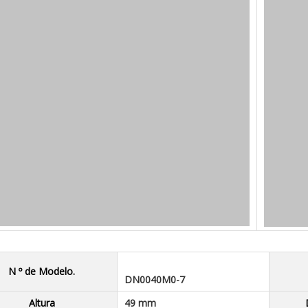
N º de Modelo.
DN0040M0-7
Altura
49 mm