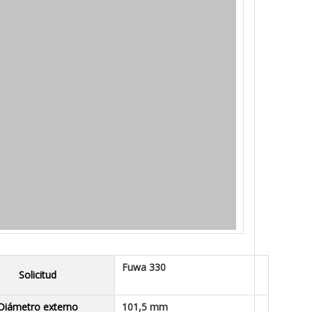
Fuwa 330
Solicitud
Diámetro externo
101,5 mm