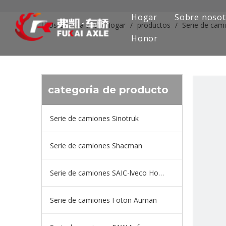
Hogar
Sobre nosot
Usted está aquí:
Hogar
/
productos
/
Serie de cam
Honor
categoria de producto
Serie de camiones Sinotruk
Serie de camiones Shacman
Serie de camiones SAIC-lveco Hongyan
Serie de camiones Foton Auman