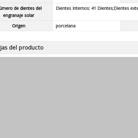
úmero de dientes del
Dientes Internos: 41 Dientes;Dientes ext
engranaje solar
Origen
porcelana
jas del producto