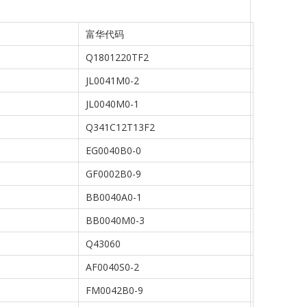
富华代码
Q1801220TF2
JL0041M0-2
JL0040M0-1
Q341C12T13F2
EG0040B0-0
GF0002B0-9
BB0040A0-1
BB0040M0-3
Q43060
AF0040S0-2
FM0042B0-9