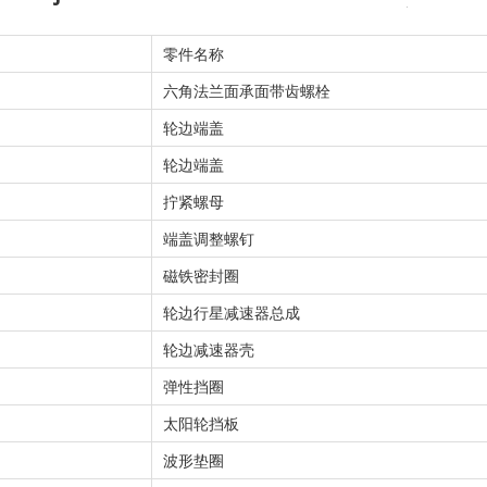
零件名称
六角法兰面承面带齿螺栓
轮边端盖
轮边端盖
拧紧螺母
端盖调整螺钉
磁铁密封圈
轮边行星减速器总成
轮边减速器壳
弹性挡圈
太阳轮挡板
波形垫圈