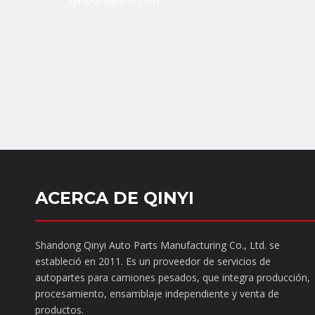
qin@qinyiparts.com
ACERCA DE QINYI
Shandong Qinyi Auto Parts Manufacturing Co., Ltd. se
estableció en 2011. Es un proveedor de servicios de
autopartes para camiones pesados, que integra producción,
procesamiento, ensamblaje independiente y venta de
productos.