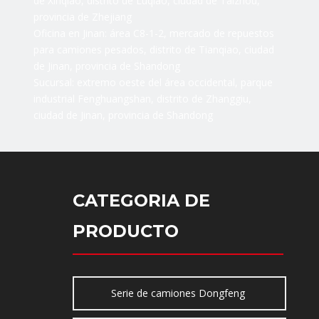
de Xinqiao, distrito de Luqiao, ciudad de Taizhou,
provincia de Zhejiang
Oficina en Jinan: área C8-1-2, mercado de repuestos
para camiones pesados, distrito de Tianqiao, ciudad
de Jinan, provincia de Shandong
Sucursal: extremo oeste del área occidental, parque
industrial Fenghuangshan, distrito de Zhanggiu,
ciudad de Jinan, provincia de Shandong
CATEGORIA DE
PRODUCTO
Serie de camiones Dongfeng