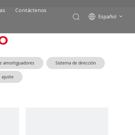
ias
Contáctenos
Español
Português
Pусский
O
Français
العربية
English
de amortiguadores
Sistema de dirección
 ajuste
ía de camiones mineros