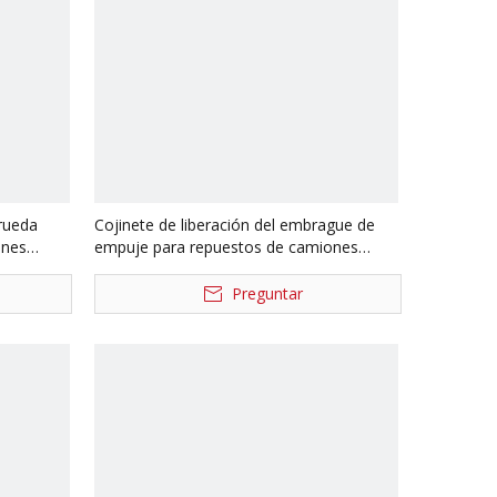
 rueda
Cojinete de liberación del embrague de
ones
empuje para repuestos de camiones
1-04075
Dongfeng 996713K 16N-02050
Preguntar