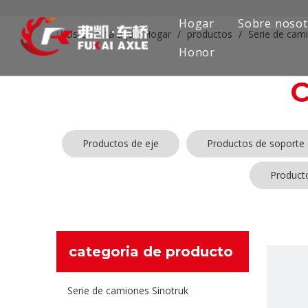
Hogar
Sobre nosot
Usted está aquí:
Hogar
/
productos
/
Serie de cam
Honor
Productos de eje
Productos de soporte 
Product
categoria de producto
Serie de camiones Sinotruk