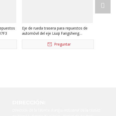
repuestos
Eje de rueda trasera para repuestos de
37F3
automóvil del eje Liuqi Fangsheng
JY3104R043-111-LQ
Preguntar
DIRECCIÓN:
Dirección de la fábrica: Parque industrial de la ciudad