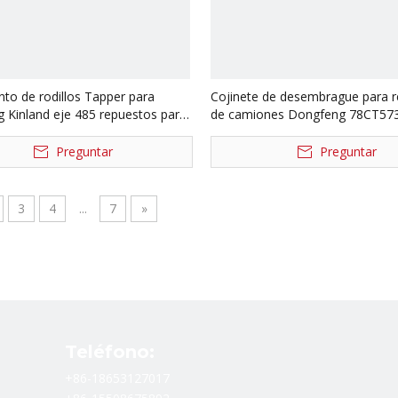
to de rodillos Tapper para
Cojinete de desembrague para 
 Kinland eje 485 repuestos para
de camiones Dongfeng 78CT57
 30215 7215 7215E
Preguntar
Preguntar
3
4
...
7
»
Teléfono:
+86-18653127017