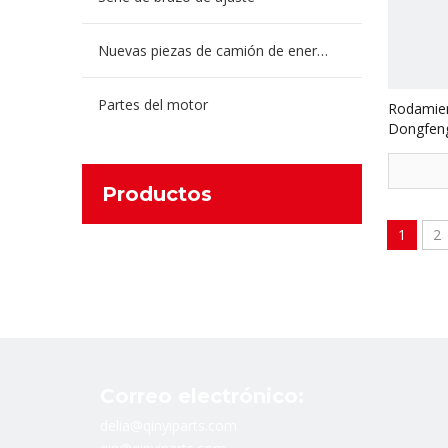
Nuevas piezas de camión de energía
Partes del motor
Rodamien
Dongfeng
camiones
Productos
1
2
Correo electrónico:
delia@qinyiparts.com