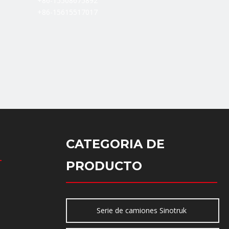
+86-15508675892
+86-15615517017
CATEGORIA DE
PRODUCTO
Serie de camiones Sinotruk