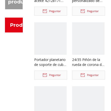
aceite 42128171
personalizado de
producto
para repuestos de
fábrica para
camiones Iveco
repuestos de
Preguntar
Preguntar
camiones volquete
Iveco 42064799
Productos
Portador planetario
24/35 Piñón de la
de soporte de cubo
rueda de corona del
de rueda de fábrica
eje trasero para los
para piezas de
recambios
Preguntar
Preguntar
camión volquete
42104455/42487941
Iveco 42118227
de Iveco Trcuk