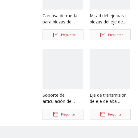
Carcasa de rueda
Mitad del eje para
para piezas de
piezas del eje de
camión Foton
camión Iveco
Auman
42103391
Preguntar
Preguntar
HFF2405054CK2BZ-
1
Soporte de
Eje de transmisión
articulación de
de eje de alta
dirección para
calidad, eje de
piezas del eje de
hélice de doble
Preguntar
Preguntar
camión Iveco
articulación para
42103348
camiones Iveco,
piezas de repuesto