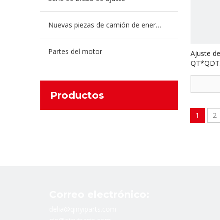
Nuevas piezas de camión de energía
Partes del motor
Ajuste d
QT*QDT3
camione
QT*QDT3
Productos
1
2
Correo electrónico:
delia@qinyiparts.com