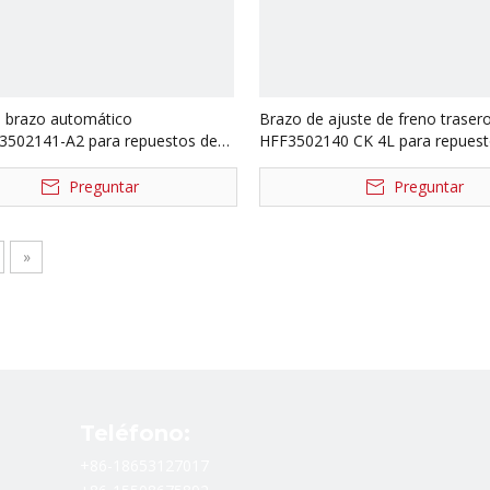
e brazo automático
Brazo de ajuste de freno traser
502141-A2 para repuestos de
HFF3502140 CK 4L para repuest
s Foton Auman
camiones Foton Auman AK *
502241-A2
HFF3502130 CK 4L
Preguntar
Preguntar
»
Teléfono:
+86-18653127017