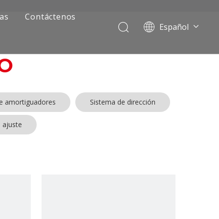
ias
Contáctenos
Español
Português
Pусский
O
Français
العربية
English
de amortiguadores
Sistema de dirección
 ajuste
ía de camiones mineros