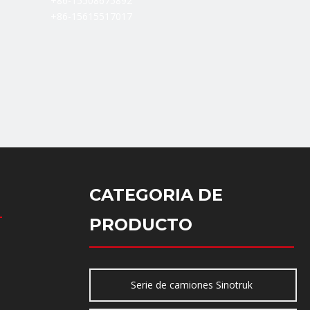
+86-15508675892
+86-15615517017
CATEGORIA DE
PRODUCTO
Serie de camiones Sinotruk