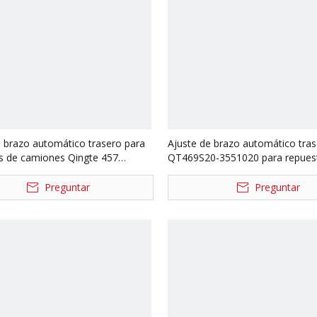
e brazo automático trasero para
Ajuste de brazo automático tra
s de camiones Qingte 457
QT469S20-3551020 para repues
27-3551010
camiones Qingte 469 QT * QT4
3551010
Preguntar
Preguntar