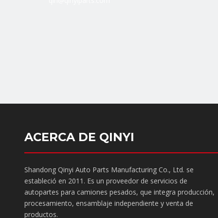
qin@qinyiparts.com
ACERCA DE QINYI
Shandong Qinyi Auto Parts Manufacturing Co., Ltd. se
estableció en 2011. Es un proveedor de servicios de
autopartes para camiones pesados, que integra producción,
procesamiento, ensamblaje independiente y venta de
productos.