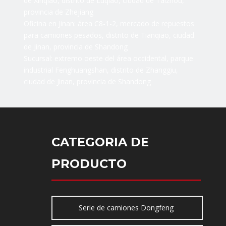
de Xinqiao, distrito de Luqiao, ciudad de Taizhou,
provincia de Zhejiang
Oficina en Jinan: área C8-1-2, mercado de repuestos
para camiones pesados, distrito de Tianqiao, ciudad
de Jinan, provincia de Shandong
Sucursal: extremo oeste del área occidental, parque
industrial Fenghuangshan, distrito de Zhanggiu,
ciudad de Jinan, provincia de Shandong
CATEGORIA DE
PRODUCTO
Serie de camiones Dongfeng