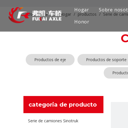
Hogar
Sobre nosot
Usted está aquí:
Hogar
/
productos
/
Serie de ca
Honor
Productos de eje
Productos de soporte 
Product
categoria de producto
Serie de camiones Sinotruk