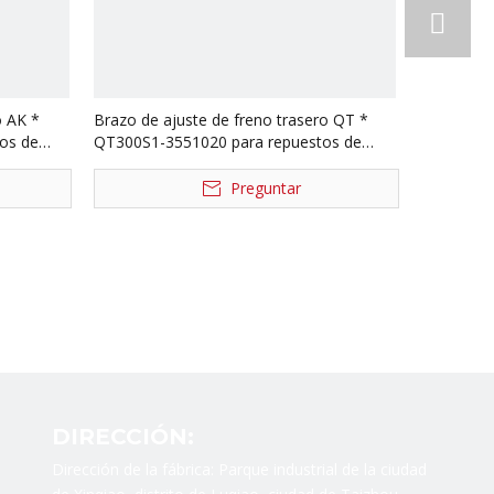
o AK *
Brazo de ajuste de freno trasero QT *
os de
QT300S1-3551020 para repuestos de
camiones Foton Auman QT * QT300S1-
3551010
Preguntar
DIRECCIÓN:
Dirección de la fábrica: Parque industrial de la ciudad