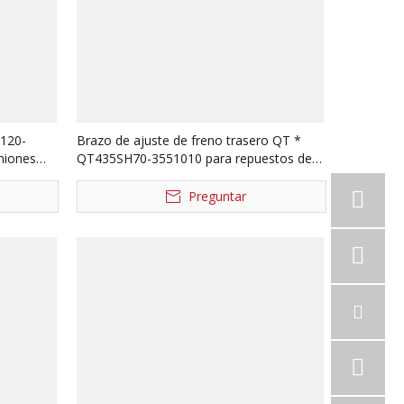
2120-
Brazo de ajuste de freno trasero QT *
miones
QT435SH70-3551010 para repuestos de
camiones Qingte 440
Preguntar