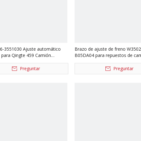
-3551030 Ajuste automático
Brazo de ajuste de freno W350
o para Qingte 459 Camión
B05DA04 para repuestos de ca
os QT459S16-3551040
Qingte 457 W3502220-B05DA04
Preguntar
Preguntar