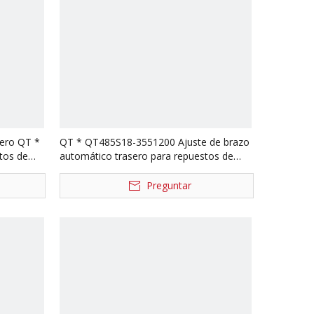
sero QT *
QT * QT485S18-3551200 Ajuste de brazo
tos de
automático trasero para repuestos de
69S20-
camiones Qingte 485 QT * QT485S18-
3551100
Preguntar