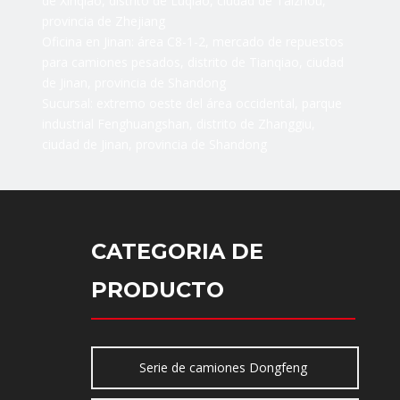
de Xinqiao, distrito de Luqiao, ciudad de Taizhou,
provincia de Zhejiang
Oficina en Jinan: área C8-1-2, mercado de repuestos
para camiones pesados, distrito de Tianqiao, ciudad
de Jinan, provincia de Shandong
Sucursal: extremo oeste del área occidental, parque
industrial Fenghuangshan, distrito de Zhanggiu,
ciudad de Jinan, provincia de Shandong
CATEGORIA DE
PRODUCTO
Serie de camiones Dongfeng