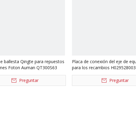
e ballesta Qingte para repuestos
Placa de conexión del eje de equi
ones Foton Auman QT300S63
para los recambios H029528003
camión de Foton Auman
Preguntar
Preguntar