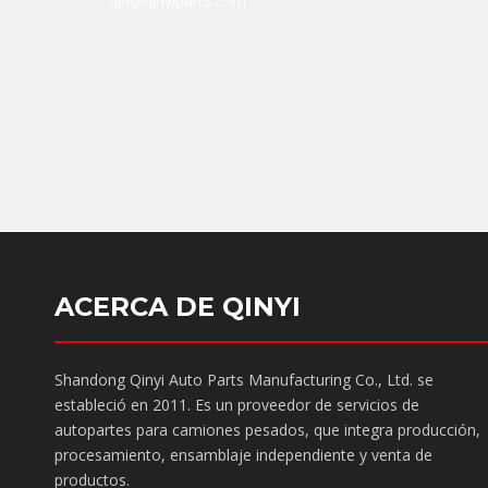
qin@qinyiparts.com
ACERCA DE QINYI
Shandong Qinyi Auto Parts Manufacturing Co., Ltd. se
estableció en 2011. Es un proveedor de servicios de
autopartes para camiones pesados, que integra producción,
procesamiento, ensamblaje independiente y venta de
productos.