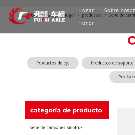
Hogar
Sobre nosot
Usted está aquí:
Hogar
/
productos
/
Serie de ca
Honor
Productos de eje
Productos de soporte 
Product
categoria de producto
Serie de camiones Sinotruk