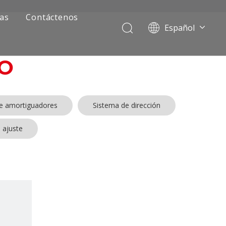
ias
Contáctenos
Español
Português
Pусский
O
Français
العربية
English
de amortiguadores
Sistema de dirección
 ajuste
ía de camiones mineros