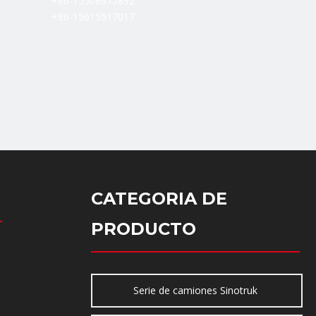
+86-15508675892
+86-15615517017
CATEGORIA DE
PRODUCTO
Serie de camiones Sinotruk