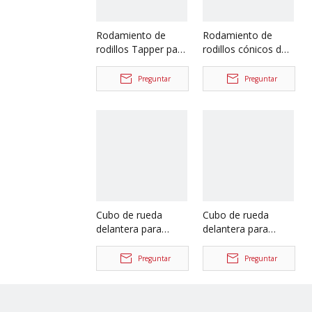
Rodamiento de
Rodamiento de
rodillos Tapper para
rodillos cónicos de
repuestos de
rueda trasera para
camiones North
repuestos de
Preguntar
Preguntar
Benz Beiben 7220E
camiones North
30220
Benz Beiben 33220
33022
Cubo de rueda
Cubo de rueda
delantera para
delantera para
repuestos de
repuestos de
camiones North
camiones North
Preguntar
Preguntar
Benz Beiben
Benz Beiben
3893341701
A1283340001