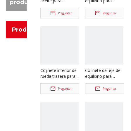
aceite para
equilibrio para
producto
repuestos de
repuestos de
camiones North
camiones North
Preguntar
Preguntar
Benz Beiben
Benz Beiben
A3463530836
331126
Productos
Cojinete interior de
Cojinete del eje de
rueda trasera para
equilibrio para
repuestos de
repuestos de
camiones North
camiones North
Preguntar
Preguntar
Benz Beiben 33022
Benz Beiben
32022X