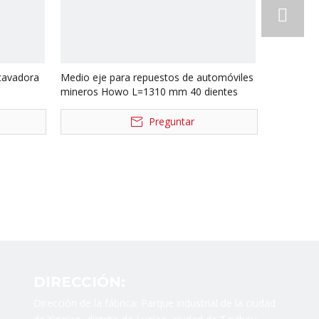
cavadora
Medio eje para repuestos de automóviles
mineros Howo L=1310 mm 40 dientes
Preguntar
DIRECCIÓN:
Dirección de la fábrica: Parque industrial de la ciudad