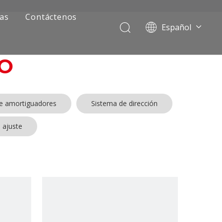
ias
Contáctenos
Español
Português
Pусский
O
Français
العربية
English
de amortiguadores
Sistema de dirección
 ajuste
ía de camiones mineros