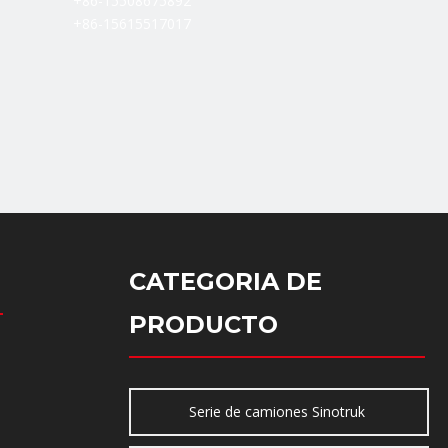
+86-15508675892
+86-15615517017
CATEGORIA DE
PRODUCTO
Serie de camiones Sinotruk