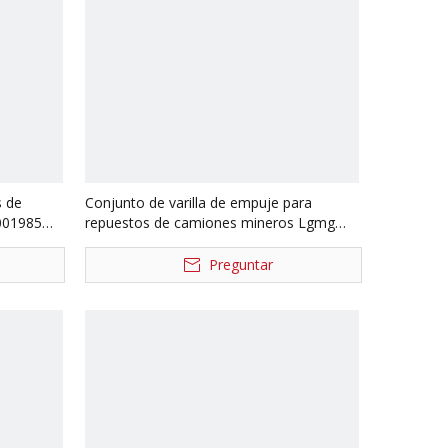
s de
Conjunto de varilla de empuje para
001985
repuestos de camiones mineros Lgmg
87029110080
Preguntar