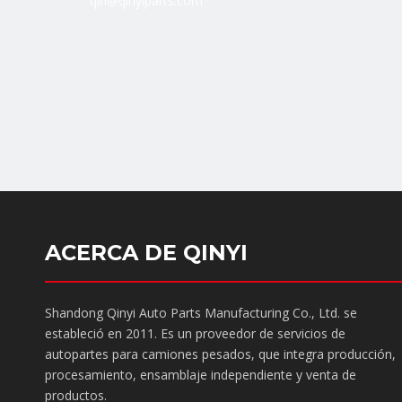
qin@qinyiparts.com
ACERCA DE QINYI
Shandong Qinyi Auto Parts Manufacturing Co., Ltd. se
estableció en 2011. Es un proveedor de servicios de
autopartes para camiones pesados, que integra producción,
procesamiento, ensamblaje independiente y venta de
productos.