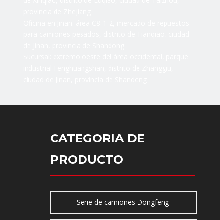
de Xinqiao, distrito de Luqiao, ciudad de Taizhou,
provincia de Zhejiang
Oficina en Jinan: área C8-1-2, mercado de repuestos
para camiones pesados, distrito de Tianqiao, ciudad
de Jinan, provincia de Shandong
Sucursal: extremo oeste del área occidental, parque
industrial Fenghuangshan, distrito de Zhanggiu,
ciudad de Jinan, provincia de Shandong
CATEGORIA DE
PRODUCTO
Serie de camiones Dongfeng