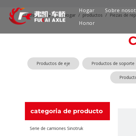
Hogar
Sobre nosot
Usted está aquí:
Hogar
/
productos
/
Piezas de re
Honor
Productos de eje
Productos de soporte 
Product
categoria de producto
Serie de camiones Sinotruk