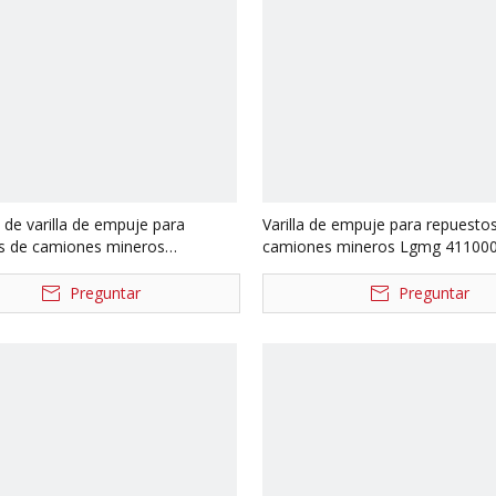
 de varilla de empuje para
Varilla de empuje para repuesto
s de camiones mineros
camiones mineros Lgmg 41100
187 41100001984
4110000883 4110000290
Preguntar
Preguntar