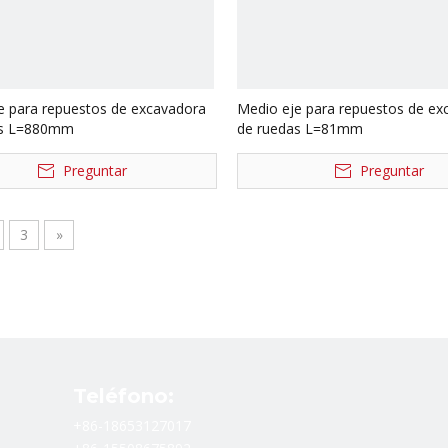
e para repuestos de excavadora
Medio eje para repuestos de ex
as L=880mm
de ruedas L=81mm
Preguntar
Preguntar
3
»
Teléfono:
+86-18653127017