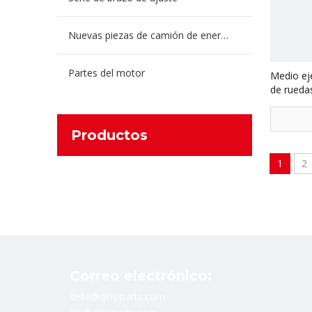
Nuevas piezas de camión de energía
Partes del motor
Medio ej
de rued
Productos
1
2
Correo electrónico:
delia@qinyiparts.com