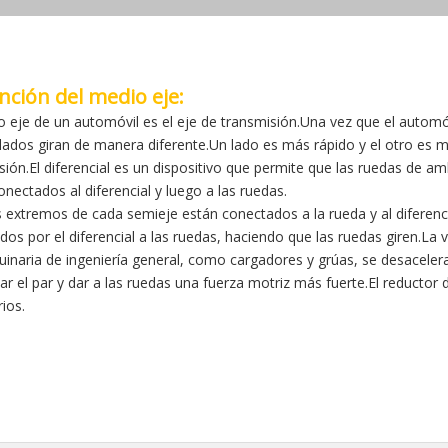
nción del medio eje:
o eje de un automóvil es el eje de transmisión.Una vez que el autom
ados giran de manera diferente.Un lado es más rápido y el otro es más
sión.El diferencial es un dispositivo que permite que las ruedas de a
onectados al diferencial y luego a las ruedas.
 extremos de cada semieje están conectados a la rueda y al diferencia
uidos por el diferencial a las ruedas, haciendo que las ruedas giren.La
inaria de ingeniería general, como cargadores y grúas, se desaceler
r el par y dar a las ruedas una fuerza motriz más fuerte.El reductor 
ios.