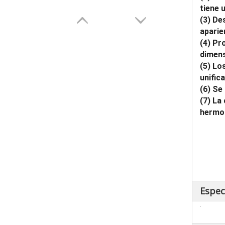
tiene 
(3) De
aparie
(4) Pr
dimens
(5) Lo
unific
(6) Se
(7) La
hermo
Espec