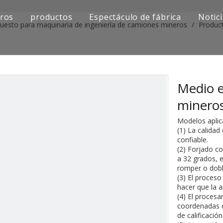
ros
productos
Espectáculo de fábrica
Notic
puesto para maquinaria de ingeniería de camiones mineros
/
Product
Serie de camiones Sinotruk
Serie de camiones Shacman
Serie de camiones SAIC-lveco Hongyan
Medio e
minero
Serie de camiones Foton Auman
Modelos aplic
Serie de camiones FAW Jiefang
(1) La calidad
confiable.
(2) Forjado c
Serie de camiones Dongfeng
a 32 grados, e
romper o dobl
Serie de camiones europea y japonesa
(3) El proces
hacer que la a
Piezas de repuesto para maquinaria de ingenier
(4) El proces
coordenadas d
de calificació
Otra serie de camiones