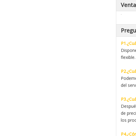
Venta
Pregu
P1.¿Cuá
Dispone
flexible.
P2.¿Cuá
Podemos
del ser
P3.¿Cuá
Después
de prec
los pro
P4.¿Cóm