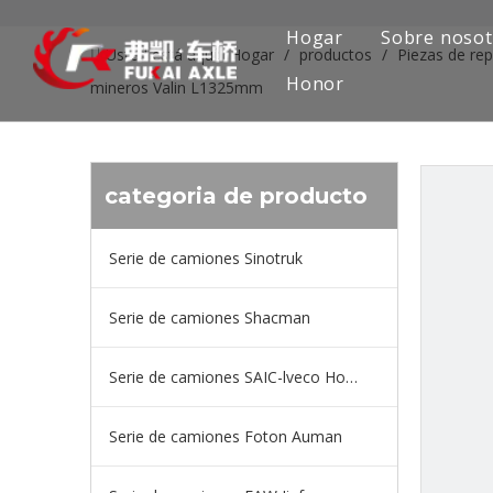
Hogar
Sobre nosot
Usted está aquí:
Hogar
/
productos
/
Piezas de re
Honor
mineros Valin L1325mm
categoria de producto
Serie de camiones Sinotruk
Serie de camiones Shacman
Serie de camiones SAIC-lveco Hongyan
Serie de camiones Foton Auman