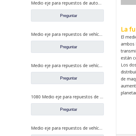
Medio eje para repuestos de automóviles mineros Howo L=1310 mm 40 dientes
Preguntar
La fu
Medio eje para repuestos de vehículos agrícolas EQ1080
El medi
ambos l
Preguntar
transmi
están c
Los dos
Medio eje para repuestos de vehículos agrícolas CD1080-1
distrib
Preguntar
de maqu
aumenta
planetar
1080 Medio eje para repuestos de vehículos agrícolas CD1080-1
Preguntar
Medio eje para repuestos de vehículos agrícolas HG1050B 19 dientes L=870MM