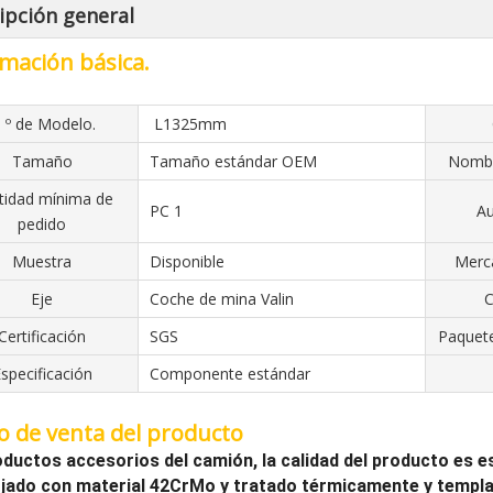
ipción general
mación básica.
 º de Modelo.
L1325mm
Tamaño
Tamaño estándar OEM
Nombr
tidad mínima de
PC 1
Au
pedido
Muestra
Disponible
Merca
Eje
Coche de mina Valin
C
Certificación
SGS
Paquete
specificación
Componente estándar
o de venta del producto
oductos accesorios del camión, la calidad del producto es es
rjado con material 42CrMo y tratado térmicamente y templa