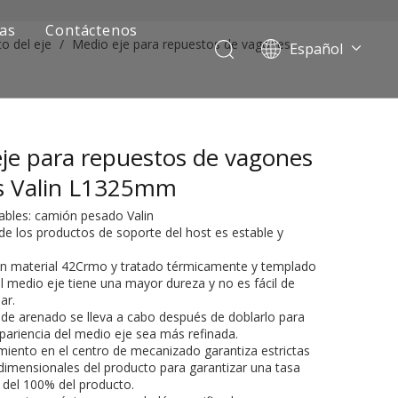
ias
Contáctenos
o del eje
/
Medio eje para repuestos de vagones
Español
Português
Pусский
Français
je para repuestos de vagones
العربية
English
s Valin L1325mm
ables: camión pesado Valin
 de los productos de soporte del host es estable y
on material 42Crmo y tratado térmicamente y templado
l medio eje tiene una mayor dureza y no es fácil de
ar.
o de arenado se lleva a cabo después de doblarlo para
pariencia del medio eje sea más refinada.
ía de camiones mineros
amiento en el centro de mecanizado garantiza estrictas
imensionales del producto para garantizar una tasa
n del 100% del producto.