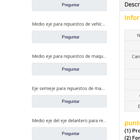
Descr
Preguntar
Infor
Medio eje para repuestos de vehículos agrícolas HG1050B
N
Preguntar
Medio eje para repuestos de maquinaria agrícola CD1080-1
Can
Preguntar
Eje semieje para repuestos de maquinaria agrícola CD1014
Preguntar
E
Medio eje del eje delantero para repuestos de maquinaria de construcción
punt
(1) Pr
Preguntar
(2) Fo