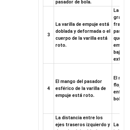
pasador de bola.
La tens
grande 
La varilla de empuje está
fractur
doblada y deformada o el
pasador
3
cuerpo de la varilla está
que prov
roto.
empuje;
bajo la
externa
El mang
El mango del pasador
flojos;L
4
esférico de la varilla de
enfriam
empuje está roto.
bola pr
La distancia entre los
ejes traseros izquierdo y
La dist