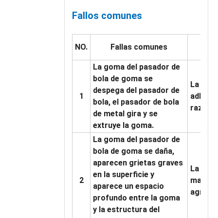
Fallos comunes
NO.
Fallas comunes
La goma del pasador de
bola de goma se
La adhe
despega del pasador de
1
adhesiv
bola, el pasador de bola
razonab
de metal gira y se
extruye la goma.
La goma del pasador de
bola de goma se daña,
aparecen grietas graves
La supe
en la superficie y
2
materia
aparece un espacio
agrieta
profundo entre la goma
y la estructura del