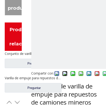
producto
Productos
relacionados
Conjunto de varilla de empuje para repuestos de camiones mineros 4110702187 41100001984
Preguntar
Compartir con:
Varilla de empuje para repuestos de camiones mineros Lgmg 41100001985 4110000883 4110000290
Conjunto de varilla de
Preguntar
empuje para repuestos
de camiones mineros