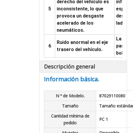
derecho del vehículo es
inferio
5
inconsistente, lo que
espacio
provoca un desgaste
desgast
acelerado de los
lado.
neumáticos.
La vari
Ruido anormal en el eje
6
pasador
trasero del vehículo.
bola se
Descripción general
Información básica.
N º de Modelo.
87029110080
Tamaño
Tamaño estánda
Cantidad mínima de
PC 1
pedido
Muestra
Disponible