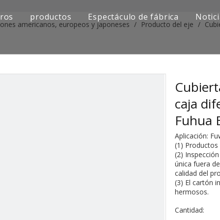
ros
productos
Espectáculo de fábrica
Notic
iones americanos, europeos y japoneses
/
Producto del eje
/
Cubi
Serie de camiones Sinotruk
Serie de camiones Shacman
Serie de camiones SAIC-lveco Hongyan
Cubiert
caja di
Serie de camiones Foton Auman
Fuhua 
Serie de camiones FAW Jiefang
Aplicación: F
(1) Productos
Serie de camiones Dongfeng
(2) Inspecció
única fuera de
Serie de camiones europea y japonesa
calidad del pr
(3) El cartón 
hermosos.
Piezas de repuesto para maquinaria de ingenier
Cantidad:
Otra serie de camiones