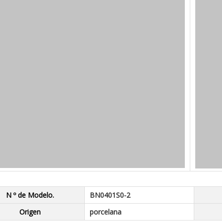
N º de Modelo.
BN0401S0-2
Origen
porcelana