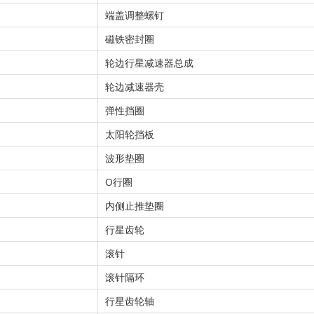
端盖调整螺钉
磁铁密封圈
轮边行星减速器总成
轮边减速器壳
弹性挡圈
太阳轮挡板
波形垫圈
O行圈
内侧止推垫圈
行星齿轮
滚针
滚针隔环
行星齿轮轴