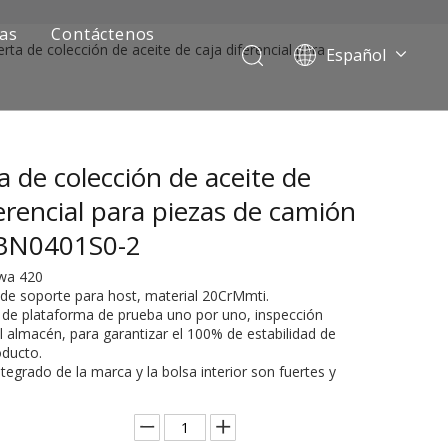
ias
Contáctenos
erta de colección de aceite de caja diferencial para
Español
Português
Pусский
Français
a de colección de aceite de
العربية
English
ferencial para piezas de camión
BN0401S0-2
uwa 420
 de soporte para host, material 20CrMmti.
n de plataforma de prueba uno por uno, inspección
l almacén, para garantizar el 100% de estabilidad de
oducto.
integrado de la marca y la bolsa interior son fuertes y
ía de camiones mineros