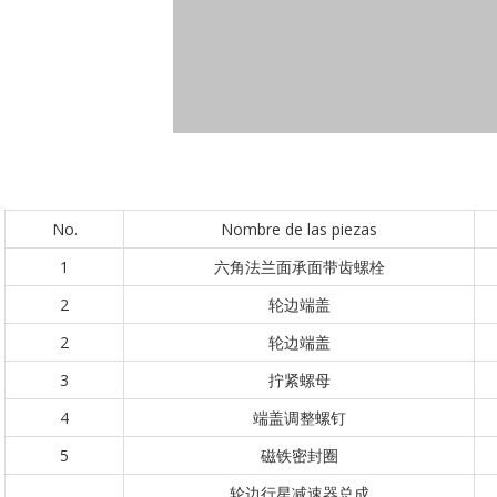
No.
Nombre de las piezas
1
六角法兰面承面带齿螺栓
2
轮边端盖
2
轮边端盖
3
拧紧螺母
4
端盖调整螺钉
5
磁铁密封圈
轮边行星减速器总成