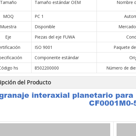
Tamaño
Tamaño estándar OEM
Nombre de
MOQ
PC 1
Autom
Muestra
Disponible
Mercado 
Eje
Piezas del eje FUWA
Cond
rtificación
ISO 9001
Paquete de
pecificación
Componente estándar
Ori
Código hs
8502200000
Número de dien
ipción del Producto
granaje interaxial planetario par
CF0001M0-