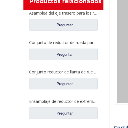
Productos relacionados
Asamblea del eje trasero para los recambios AH71131550536 del camión de Sinotruk Steyr
Preguntar
Conjunto de reductor de rueda para Dongfeng Liuqi Balong Fangsheng Axle Auto Truck Repuestos JY2405R043-054-LQ
Preguntar
Conjunto reductor de llanta de rueda para Dongfeng t-lift Kinland Dena Axle Auto repuestos 2405010-ZH04D
Preguntar
Ensamblaje de reductor de extremo de rueda para Dongfeng T-lift Dena Axle Auto Repuestos 2405ZHS01-010
Preguntar
Certi