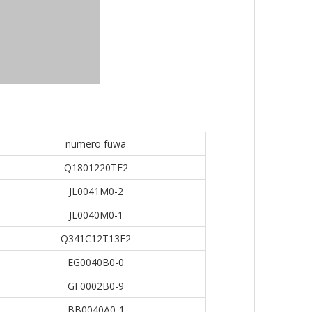
numero fuwa
Q1801220TF2
JL0041M0-2
JL0040M0-1
Q341C12T13F2
EG0040B0-0
GF0002B0-9
BB0040A0-1