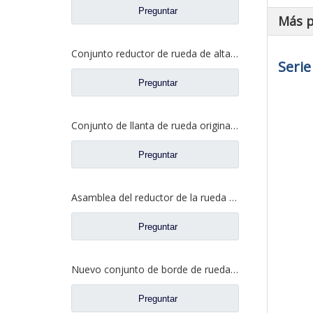
Preguntar
Más 
Conjunto reductor de rueda de alta calidad para repuestos FAW Aowei 2405035-A6E
Serie
Preguntar
Conjunto de llanta de rueda original para FAW Aowei Auto Truck Repuestos 2405035-AOE
Preguntar
Asamblea del reductor de la rueda para los recambios 2405-5801824432 del camión de Saic Hongyan H8B
Preguntar
Nuevo conjunto de borde de rueda AC16 para Sinotruk HOWO Auto Truck Parts AZ9981340370
Preguntar