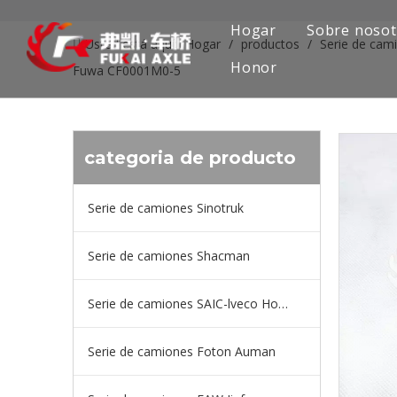
Hogar
Sobre nosot
Usted está aquí:
Hogar
/
productos
/
Serie de cam
Honor
Fuwa CF0001M0-5
categoria de producto
Serie de camiones Sinotruk
Serie de camiones Shacman
Serie de camiones SAIC-lveco Hongyan
Serie de camiones Foton Auman