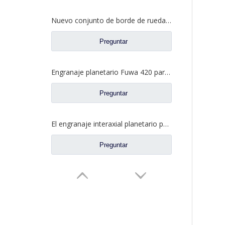
Nuevo conjunto de borde de rueda AC16 para Sinotruk HOWO Auto Truck Parts AZ7129340070
Preguntar
Engranaje planetario Fuwa 420 para piezas de camiones Fuwa CF0401M0-9
Preguntar
El engranaje interaxial planetario para el eje trasero de Fuhua parte CF0040M0-8
Preguntar