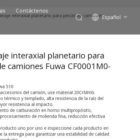
ias
Contáctenos
anaje interaxial planetario para piezas de camiones
Español
Português
Pусский
Français
je interaxial planetario para
العربية
English
 de camiones Fuwa CF0001M0-
uwa 510
 accesorios del camión, use material 20CrMmti.
o térmico y templado, alta resistencia de la raíz del
yor resistencia al impacto.
ento de carburación en horno multipropósito,
 procesamiento de molienda fina, reducción efectiva
ía de camiones mineros
 producto uno por uno e inspeccione cada producto en
 la entrega para garantizar una estabilidad de calidad
 producto.