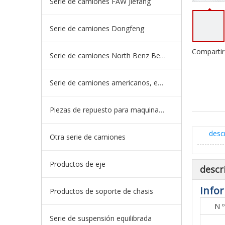
Serie de camiones FAW Jiefang
Serie de camiones Dongfeng
Compartir
Serie de camiones North Benz Beiben
Serie de camiones americanos, europeos y japoneses
Piezas de repuesto para maquinaria de ingeniería de camiones mineros
desc
Otra serie de camiones
Productos de eje
descr
Infor
Productos de soporte de chasis
N º
Serie de suspensión equilibrada