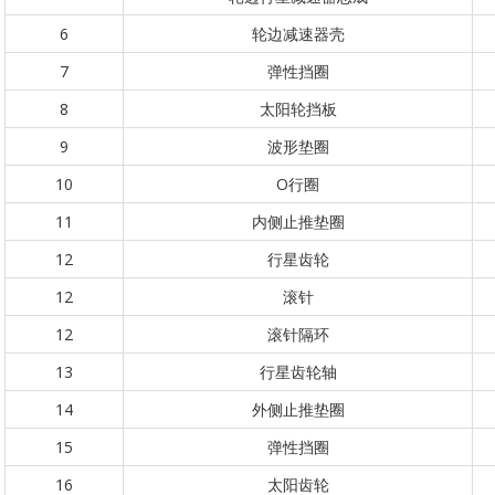
6
轮边减速器壳
7
弹性挡圈
8
太阳轮挡板
9
波形垫圈
10
O行圈
11
内侧止推垫圈
12
行星齿轮
12
滚针
12
滚针隔环
13
行星齿轮轴
14
外侧止推垫圈
15
弹性挡圈
16
太阳齿轮