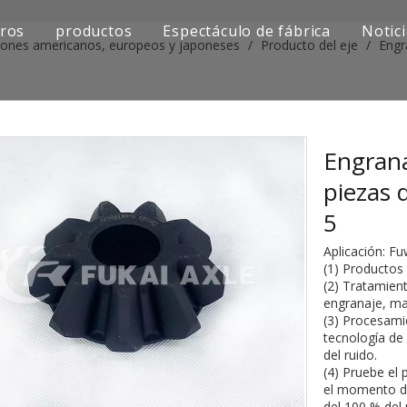
ros
productos
Espectáculo de fábrica
Notic
iones americanos, europeos y japoneses
/
Producto del eje
/
Engr
Serie de camiones Sinotruk
Serie de camiones Shacman
Serie de camiones SAIC-lveco Hongyan
Engrana
piezas
Serie de camiones Foton Auman
5
Serie de camiones FAW Jiefang
Aplicación: F
(1) Productos
Serie de camiones Dongfeng
(2) Tratamient
engranaje, ma
Serie de camiones europea y japonesa
(3) Procesami
tecnología de
del ruido.
Piezas de repuesto para maquinaria de ingenier
(4) Pruebe el
el momento de
Otra serie de camiones
del 100 % del