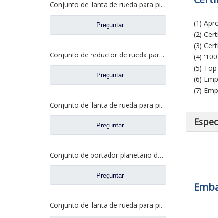
Conjunto de llanta de rueda para piezas de camiones Foton Auman QT300S52-2405000
(1) Apr
Preguntar
(2) Cer
(3) Cer
Conjunto de reductor de rueda para repuestos W2405011F02C de Pengxiang Benz F02C
(4) '10
(5) Top
Preguntar
(6) Emp
(7) Emp
Conjunto de llanta de rueda para piezas de camiones Foton Auman HFF2405054CK2BZ
Espec
Preguntar
Conjunto de portador planetario de llanta de rueda para repuestos 2405035-DP128 de FAW Jiefang
Preguntar
Embal
Conjunto de llanta de rueda para piezas de camiones Foton Auman HFF2405054CK2BZ-1