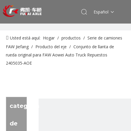
Español
Usted está aquí:
Hogar
/
productos
/
Serie de camiones
FAW Jiefang
/
Producto del eje
/
Conjunto de llanta de
rueda original para FAW Aowei Auto Truck Repuestos
2405035-AOE
categoria
de