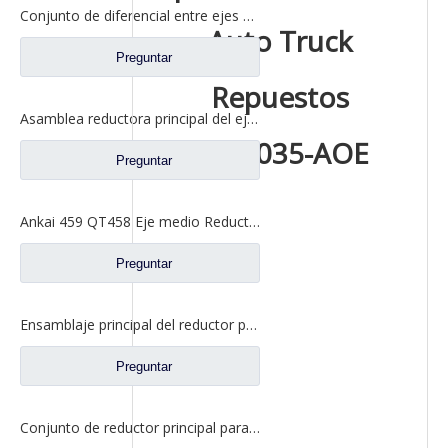
Conjunto de diferencial entre ejes para repuestos de camiones FAW Jiefang 475 2507055-K5H
Auto Truck
Preguntar
Repuestos
Asamblea reductora principal del eje medio para los recambios AZ7121320745 AZ9231320745 del camión de Sinotruk Steyr HOWO HC16
2405035-AOE
Preguntar
Ankai 459 QT458 Eje medio Reductor principal Asamblea para Foton Auman Truck Repuestos HFF2502200CK2MC
Preguntar
Ensamblaje principal del reductor para los recambios 2502010AA6E del camión del eje medio de FAW Jiefang
Preguntar
Conjunto de reductor principal para repuestos de camiones pesados ​​de eje medio North BENZ BEIBEN