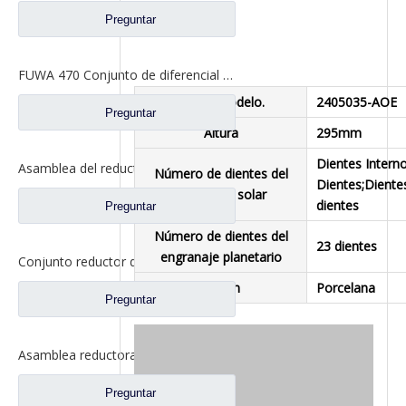
Preguntar
FUWA 470 Conjunto de diferencial de ensamblaje de reductor principal para repuestos de camiones Ford XSR-470 XST-26-470
N º de Modelo.
2405035-AOE
Preguntar
Altura
295mm
Dientes Interno
Asamblea del reductor de la rueda para los recambios AZ9981340370 del camión de Sinotruk HOWO AC16
Número de dientes del
Dientes;Diente
engranaje solar
dientes
Preguntar
Número de dientes del
23 dientes
engranaje planetario
Conjunto reductor de cubo de rueda para SAIC-Iveco Hongyan H8B Camión Repuestos 2405-5801824432
Origen
Porcelana
Preguntar
Asamblea reductora planetaria para los recambios A463500609 del camión del BENZ Beiben del norte
Preguntar