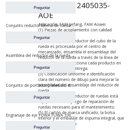
Repuestos 2405035-
Preguntar
AOE
Aplicación: FAW Jiefang, FAW Aowei
Conjunto reductor lateral de rueda para Shacman Delong F3000 Hande Man Axle repuestos 81.35114.6113
(1) Piezas de acoplamiento con calidad
estable y confiable.
Preguntar
(2) La carcasa del reductor del cubo de la
rueda es procesada por el centro de
mecanizado, ensambla el ensamblaje del
Asamblea del reductor de la rueda para los recambios autos AZ7121345129 de Sinotruk HOWO Steyr
reductor de la rueda a través de la línea de
ensamblaje e inspecciona cada producto en
Preguntar
el momento de la entrega.
(3) Codificación uniforme e identificación
clara del número de dibujo para mejorar la
trazabilidad del ensamblaje del reductor de
Conjunto de portador planetario de llanta de rueda para Sinotruk HOWO Steyr Auto Truck Repuestos AZ9231340329
rueda.
(4) Cada conjunto reductor de ruedas está
Preguntar
equipado con un juego de reparación de
ruedas necesario para el mantenimiento.
(5) El cartón de marca unificado, la bolsa
Engranaje de eje FUWA FUWA 330 engranaje cónico planetario diferencial para repuestos de camiones Ford CF0041M0-9
interior y el embalaje de espuma integral, que
es fuerte y hermoso.
Preguntar