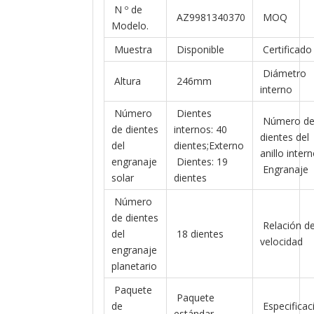
N º de
AZ9981340370
MOQ
Modelo.
Muestra
Disponible
Certificado
Diámetro
Altura
246mm
interno
Número
Dientes
Número d
de dientes
internos: 40
dientes del
del
dientes;Externo
anillo inter
engranaje
Dientes: 19
Engranaje
solar
dientes
Número
de dientes
Relación d
del
18 dientes
velocidad
engranaje
planetario
Paquete
Paquete
de
Especificac
estándar