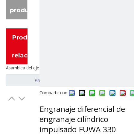
producto
Productos
relacionados
Asamblea del eje trasero para los recambios AH71131550536 del camión de Sinotruk Steyr
Preguntar
Compartir con:
Engranaje diferencial de
engranaje cilíndrico
impulsado FUWA 330