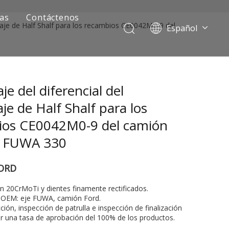
ias
Contáctenos
naje de Half Shalf para los recambios CE0042M0-9 del
Español
Português
Pусский
Français
je del diferencial del
العربية
English
je de Half Shalf para los
ios CE0042M0-9 del camión
d FUWA 330
ORD
on 20CrMoTi y dientes finamente rectificados.
l OEM: eje FUWA, camión Ford.
ía de camiones mineros
ción, inspección de patrulla e inspección de finalización
ar una tasa de aprobación del 100% de los productos.