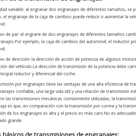
idad variable: al engranar dos engranajes de diferentes tamaños, se 
, el engranaje de la caja de cambios puede reducir o aumentar la vel
il;
io de par: el engrane de dos engranajes de diferentes tamaños cambi
ranajes.Por ejemplo, la caja de cambios del automóvil, el reductor pri
il;
io de dirección: la dirección de acción de potencia de algunos motore
ión del vehículo.La dirección de transmisión de la potencia debe camb
rincipal reductor y diferencial del coche.
smisión por engranajes tiene las ventajas de una alta eficiencia de t
ranajes confiable, una larga vida útil y una relación de transmisión es
re las transmisiones mecánicas comúnmente utilizadas, la transmisión
aja es que, en comparación con la transmisión por correa y la transmi
ción de los engranajes es alta y el precio es más caro.No es adecuado
ado grande.
 básicos de transmisiones de engranajes: