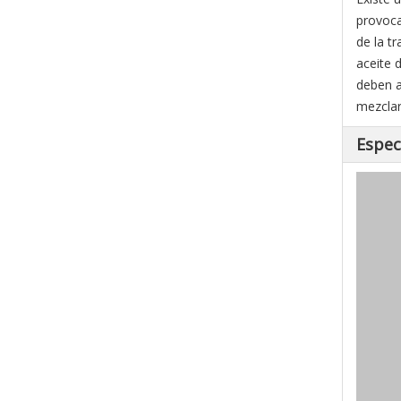
provoca
de la t
aceite 
deben a
mezclar
Espec