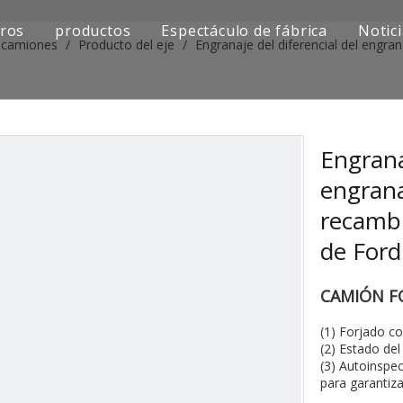
ros
productos
Espectáculo de fábrica
Notic
e camiones
/
Producto del eje
/
Engranaje del diferencial del engra
Serie de camiones Sinotruk
Serie de camiones Shacman
Serie de camiones SAIC-lveco Hongyan
Engrana
engrana
Serie de camiones Foton Auman
recamb
Serie de camiones FAW Jiefang
de For
Serie de camiones Dongfeng
CAMIÓN F
Serie de camiones europea y japonesa
(1) Forjado c
(2) Estado de
Piezas de repuesto para maquinaria de ingenier
(3) Autoinspec
para garantiz
Otra serie de camiones