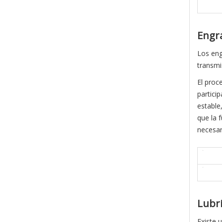
Engra
Los eng
transmi
El proc
partici
estable
que la 
necesar
Lubri
Existe 