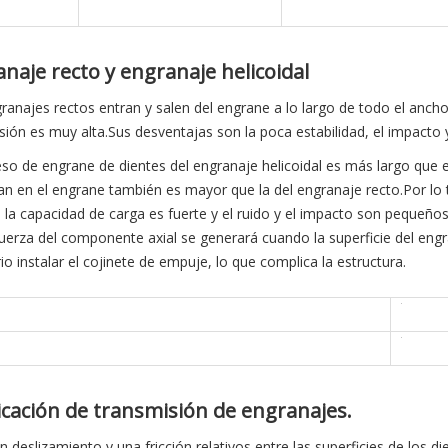
naje recto y engranaje helicoidal
ranajes rectos entran y salen del engrane a lo largo de todo el ancho
sión es muy alta.Sus desventajas son la poca estabilidad, el impacto y
eso de engrane de dientes del engranaje helicoidal es más largo que el
pan en el engrane también es mayor que la del engranaje recto.Por lo 
, la capacidad de carga es fuerte y el ruido y el impacto son pequeños
fuerza del componente axial se generará cuando la superficie del engra
io instalar el cojinete de empuje, lo que complica la estructura.
cación de transmisión de engranajes.
un deslizamiento y una fricción relativos entre las superficies de los d