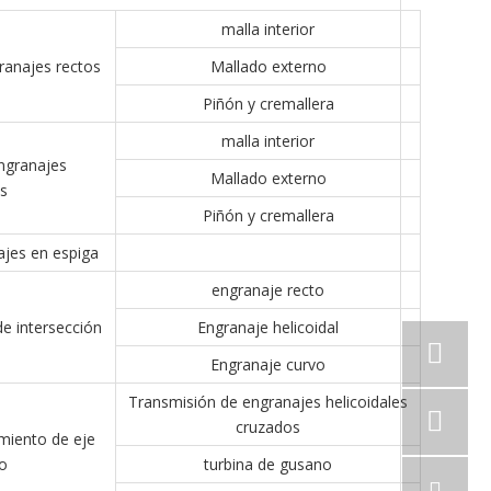
malla interior
ranajes rectos
Mallado externo
Piñón y cremallera
malla interior
ngranajes
Mallado externo
es
Piñón y cremallera
jes en espiga
engranaje recto
e intersección
Engranaje helicoidal
Engranaje curvo
Transmisión de engranajes helicoidales
cruzados
miento de eje
o
turbina de gusano