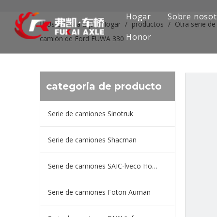
Hogar
Sobre nosot
Usted está aquí:
Hogar
/
productos
/
Otra serie d
Honor
camión de Ford FUWA 330
categoria de producto
Serie de camiones Sinotruk
Serie de camiones Shacman
Serie de camiones SAIC-lveco Hongyan
Serie de camiones Foton Auman