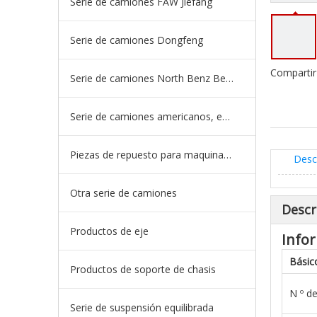
Serie de camiones FAW Jiefang
Serie de camiones Dongfeng
Compartir
Serie de camiones North Benz Beiben
Serie de camiones americanos, europeos y japoneses
Piezas de repuesto para maquinaria de ingeniería de camiones mineros
Desc
Otra serie de camiones
Descr
Productos de eje
Infor
Básic
Productos de soporte de chasis
N º d
Serie de suspensión equilibrada