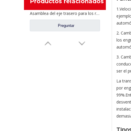
Productos relacionados
1.Veloc
Asamblea del eje trasero para los recambios AH71131550536 del camión de Sinotruk Steyr
ejemplo
automóv
Preguntar
2. Camb
los eng
automóv
3. Camb
conducc
ser el p
La tran
por eng
99%.Ent
desvent
instala
demasi
Tipos