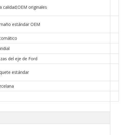
a calidad;OEM originales
maño estándar OEM
tomático
ndial
zas del eje de Ford
uete estándar
celana