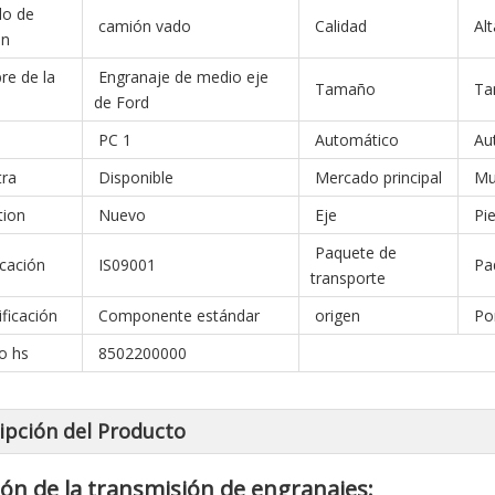
o de
camión vado
Calidad
Alt
ón
e de la
Engranaje de medio eje
Tamaño
Ta
de Ford
PC 1
Automático
Au
ra
Disponible
Mercado principal
Mu
tion
Nuevo
Eje
Pie
Paquete de
icación
IS09001
Paq
transporte
ficación
Componente estándar
origen
Por
o hs
8502200000
ipción del Producto
ón de la transmisión de engranajes: