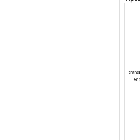
trans
en