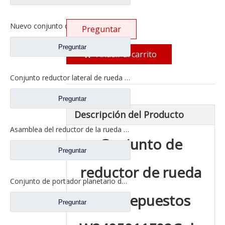
Nuevo conjunto de borde de rueda AC16 para Sinotruk HOWO Auto Truck Parts AZ7129340070
Preguntar
Preguntar
Añadir al carrito
Conjunto reductor lateral de rueda para Shacman Delong F3000 Hande Man Axle repuestos 81.35114.6113
Preguntar
Descripción del Producto
Asamblea del reductor de la rueda para los recambios autos AZ7121345129 de Sinotruk HOWO Steyr
Conjunto de
Preguntar
reductor de rueda
Conjunto de portador planetario de llanta de rueda para Sinotruk HOWO Steyr Auto Truck Repuestos AZ9231340329
para repuestos
Preguntar