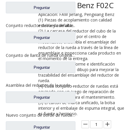
Pengxiang Benz F02C
Preguntar
Aplicación: FAW Jiefang, Pengxiang Benz
(1) Piezas de acoplamiento con calidad
estable y confiable.
Conjunto reductor de rueda de alta calidad para repuestos FAW Aowei 2405035-A6E
(2) La carcasa del reductor del cubo de la
rueda es procesada por el centro de
Preguntar
mecanizado, ensambla el ensamblaje del
reductor de la rueda a través de la línea de
ensamblaje e inspecciona cada producto en
Conjunto de llanta de rueda original para FAW Aowei Auto Truck Repuestos 2405035-AOE
el momento de la entrega.
(3) Codificación uniforme e identificación
Preguntar
clara del número de dibujo para mejorar la
trazabilidad del ensamblaje del reductor de
rueda.
Asamblea del reductor de la rueda para los recambios 2405-5801824432 del camión de Saic Hongyan H8B
(4) Cada conjunto reductor de ruedas está
equipado con un juego de reparación de
ruedas necesario para el mantenimiento.
Preguntar
(5) El cartón de marca unificado, la bolsa
interior y el embalaje de espuma integral, que
es fuerte y hermoso.
Nuevo conjunto de borde de rueda AC16 para Sinotruk HOWO Auto Truck Parts AZ9981340370
Cantidad:
Preguntar