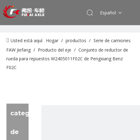
Español
Usted está aquí:
Hogar
/
productos
/
Serie de camiones
FAW Jiefang
/
Producto del eje
/
Conjunto de reductor de
rueda para repuestos W2405011F02C de Pengxiang Benz
F02C
categoria
de