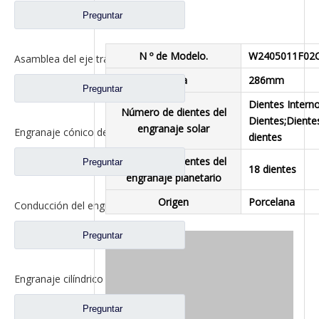
Preguntar
N º de Modelo.
W2405011F02
Asamblea del eje trasero para los recambios AH71131550536 del camión de Sinotruk Steyr
Altura
286mm
Preguntar
Dientes Interno
Número de dientes del
Dientes;Diente
engranaje solar
Engranaje cónico de conducción y transmisión 25/15 para piezas de camión con eje Foton Qingte QT205D3-2402020 QT205D3-2402026
dientes
Número de dientes del
Preguntar
18 dientes
engranaje planetario
Origen
Porcelana
Conducción del engranaje diferencial del engranaje cilíndrico para los recambios AZ9981320130 del camión del eje de Sinotruk HOWO AC16
Preguntar
Engranaje cilíndrico de conducción FUWA 330 para repuestos de camiones Ford CD0043M0-9
Preguntar