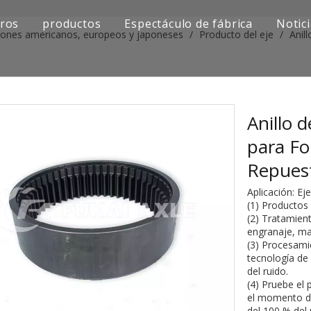
ros
productos
Espectáculo de fábrica
Notic
iones americanos, europeos y japoneses
/
Producto del eje
/
Anil
Serie de camiones Sinotruk
Serie de camiones Shacman
Serie de camiones SAIC-lveco Hongyan
Anillo 
para Fo
Serie de camiones Foton Auman
Repues
Serie de camiones FAW Jiefang
Aplicación: E
(1) Productos
Serie de camiones Dongfeng
(2) Tratamient
engranaje, ma
Serie de camiones europea y japonesa
(3) Procesami
tecnología de
del ruido.
Piezas de repuesto para maquinaria de ingenier
(4) Pruebe el
el momento de
Otra serie de camiones
del 100 % del