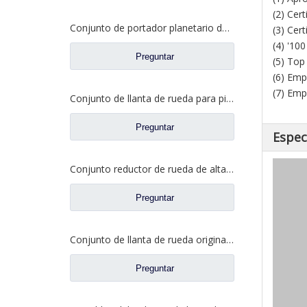
(2) Cer
Conjunto de portador planetario de llanta de rueda para repuestos 2405035-DP128 de FAW Jiefang
(3) Cer
(4) '10
Preguntar
(5) Top
(6) Emp
(7) Emp
Conjunto de llanta de rueda para piezas de camiones Foton Auman HFF2405054CK2BZ-1
Preguntar
Espec
Conjunto reductor de rueda de alta calidad para repuestos FAW Aowei 2405035-A6E
Preguntar
Conjunto de llanta de rueda original para FAW Aowei Auto Truck Repuestos 2405035-AOE
Preguntar