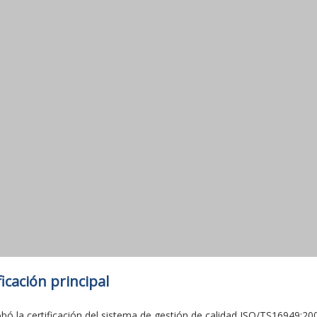
ficación principal
obó la certificación del sistema de gestión de calidad ISO/TS16949:20