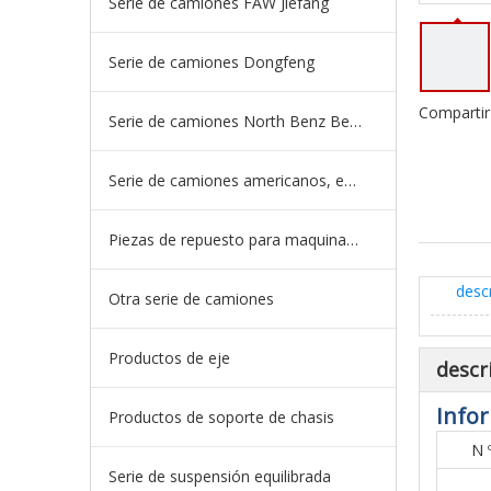
Serie de camiones FAW Jiefang
Serie de camiones Dongfeng
Compartir
Serie de camiones North Benz Beiben
Serie de camiones americanos, europeos y japoneses
Piezas de repuesto para maquinaria de ingeniería de camiones mineros
desc
Otra serie de camiones
Productos de eje
descr
Infor
Productos de soporte de chasis
N 
Serie de suspensión equilibrada