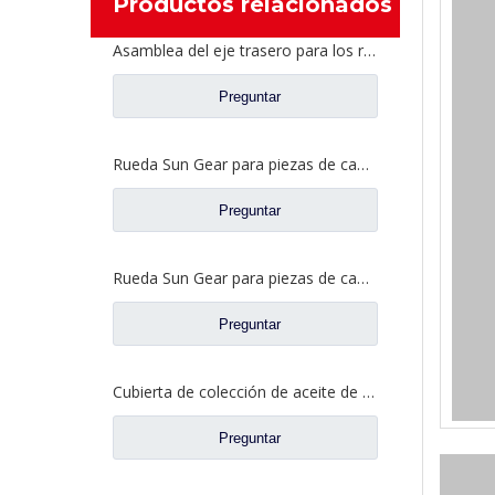
Productos relacionados
Asamblea del eje trasero para los recambios AH71131550536 del camión de Sinotruk Steyr
Preguntar
Rueda Sun Gear para piezas de camión Fuwa DN0301M0-7
Preguntar
Rueda Sun Gear para piezas de camión Fuwa DN0040M0-7
Preguntar
Cubierta de colección de aceite de caja diferencial para piezas de camión Fuhua BN0401S0-2
Preguntar