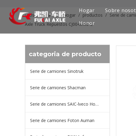
Hogar
Sobre nosot
Usted está aquí:
Hogar
/
productos
/
Serie de cam
Honor
Axle Truck Repuestos CJ0040M0-2
categoria de producto
Serie de camiones Sinotruk
Serie de camiones Shacman
Serie de camiones SAIC-lveco Hongyan
Serie de camiones Foton Auman