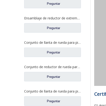
Preguntar
Ensamblaje de reductor de extremo de rueda para Dongfeng T-lift Dena Axle Auto Repuestos 2405ZHS01-010
Preguntar
Conjunto de llanta de rueda para piezas de camiones Foton Auman QT300S52-2405000
Preguntar
Conjunto de reductor de rueda para repuestos W2405011F02C de Pengxiang Benz F02C
Preguntar
Conjunto de llanta de rueda para piezas de camiones Foton Auman HFF2405054CK2BZ
Certi
Preguntar
(1) Apr