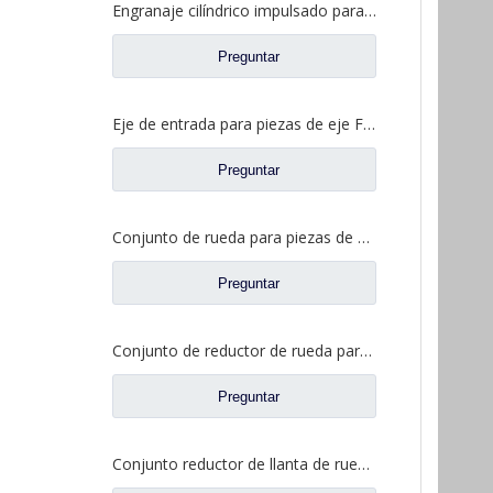
Engranaje cilíndrico impulsado para piezas de camión Fuhua CD0044M0-0
Preguntar
Eje de entrada para piezas de eje Fuwa EP0043M0-3032422
Preguntar
Conjunto de rueda para piezas de camiones North Benz A463500609
Preguntar
Conjunto de reductor de rueda para Dongfeng Liuqi Balong Fangsheng Axle Auto Truck Repuestos JY2405R043-054-LQ
Preguntar
Conjunto reductor de llanta de rueda para Dongfeng t-lift Kinland Dena Axle Auto repuestos 2405010-ZH04D