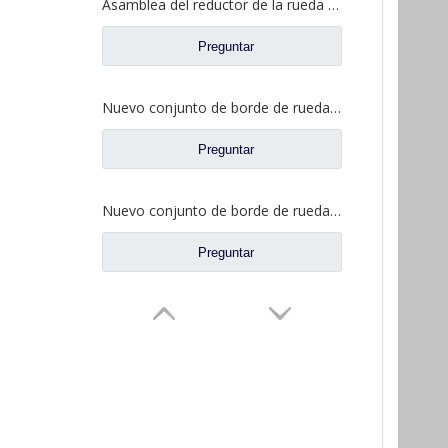
Asamblea del reductor de la rueda para los recambios 2405-5801824432 del camión de Saic Hongyan H8B
Preguntar
Nuevo conjunto de borde de rueda AC16 para Sinotruk HOWO Auto Truck Parts AZ9981340370
Preguntar
Nuevo conjunto de borde de rueda AC16 para Sinotruk HOWO Auto Truck Parts AZ7129340070
Preguntar