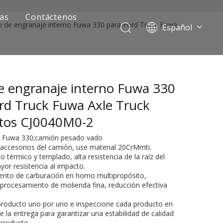
ias
Contáctenos
lo de engranaje interno Fuwa 330 para Ford Truck Fuwa
Español
Português
Pусский
Français
de engranaje interno Fuwa 330
العربية
English
rd Truck Fuwa Axle Truck
tos CJ0040M0-2
je Fuwa 330;camión pesado vado
 accesorios del camión, use material 20CrMmti.
o térmico y templado, alta resistencia de la raíz del
yor resistencia al impacto.
ento de carburación en horno multipropósito,
 procesamiento de molienda fina, reducción efectiva
ía de camiones mineros
 producto uno por uno e inspeccione cada producto en
 la entrega para garantizar una estabilidad de calidad
 producto.