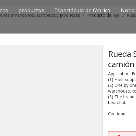
ros
productos
Espectáculo de fábrica
Notic
iones americanos, europeos y japoneses
/
Producto del eje
/
Rued
Serie de camiones Sinotruk
Serie de camiones Shacman
Serie de camiones SAIC-lveco Hongyan
Rueda S
camión
Serie de camiones Foton Auman
Application: 
Serie de camiones FAW Jiefang
(1) Host supp
(2) One by one
warehouse, to 
Serie de camiones Dongfeng
(3) The brand 
beautiful.
Serie de camiones europea y japonesa
Cantidad:
Piezas de repuesto para maquinaria de ingenier
Otra serie de camiones