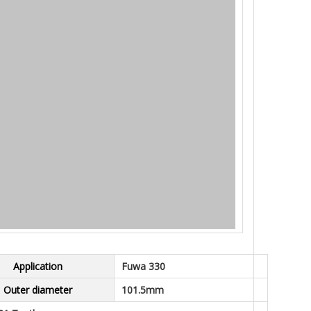
Application
Fuwa 330
Outer diameter
101.5mm