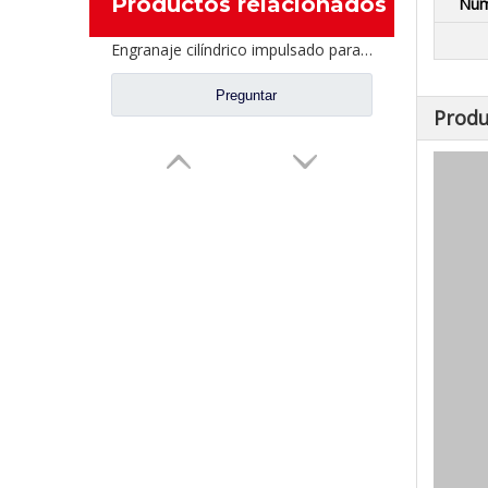
Productos relacionados
Num
Engranaje cilíndrico impulsado para piezas de camión Fuhua CD0044M0-0
Preguntar
Produ