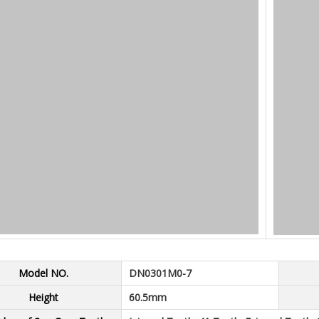
Model NO.
DN0301M0-7
Height
60.5mm