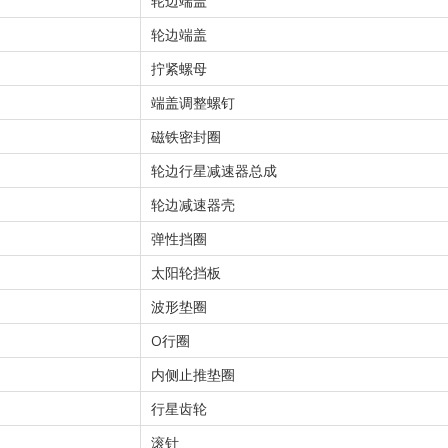
轮边端盖
轮边端盖
拧紧螺母
端盖调整螺钉
磁铁密封圈
轮边行星减速器总成
轮边减速器壳
弹性挡圈
太阳轮挡板
波形垫圈
O行圈
内侧止推垫圈
行星齿轮
滚针