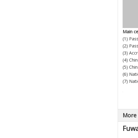
Main cer
(1) Pas
(2) Pas
(3) Acc
(4) Chi
(5) Chi
(6) Nat
(7) Nati
More
Fuwa