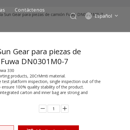
ias
Contáctenos
a Sun Gear para piezas de camión Fuwa DN0301M0-7
Español
Português
Pусский
Français
un Gear para piezas de
العربية
English
 Fuwa DN0301M0-7
Fuwa 330
orting products, 20CrMmti material.
 test platform inspection, single inspection out of the
ensure 100% quality stability of the product.
integrated carton and inner bag are strong and
ía de camiones mineros