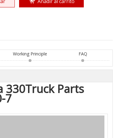
ar
Añadir al carrito
Working Principle
FAQ
 330Truck Parts
-7