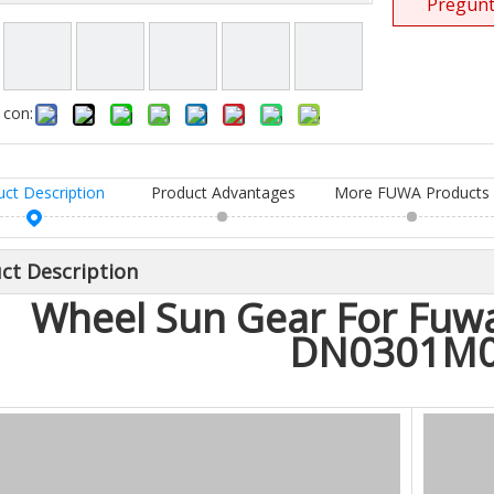
Pregunt
 con:
uct Description
Product Advantages
More FUWA Products
ct Description
Wheel Sun Gear For Fuwa
DN0301M0