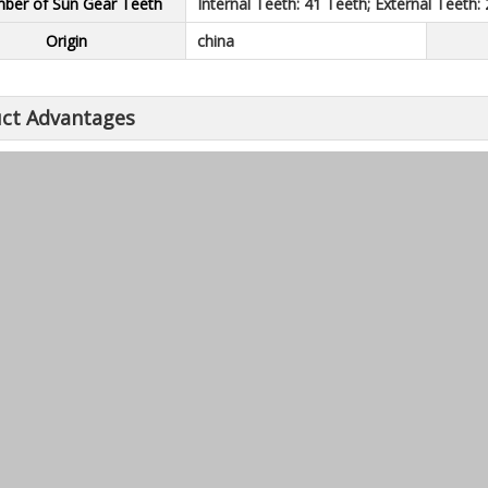
ber of Sun Gear Teeth
Internal Teeth: 41 Teeth; External Teeth:
Origin
china
ct Advantages