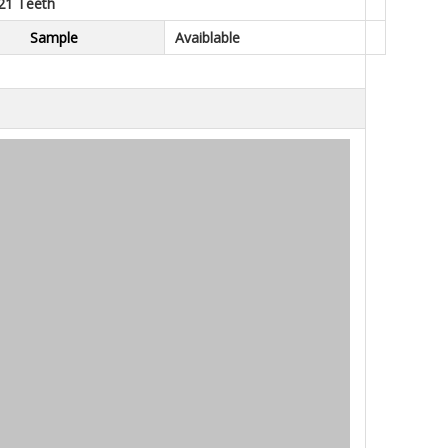
 21 Teeth
Sample
Avaiblable