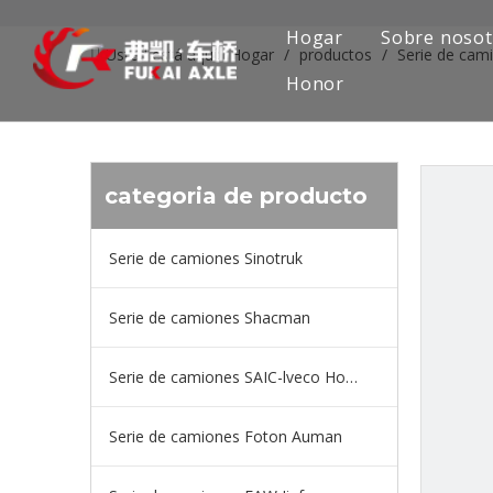
Hogar
Sobre nosot
Usted está aquí:
Hogar
/
productos
/
Serie de cam
Honor
categoria de producto
Serie de camiones Sinotruk
Serie de camiones Shacman
Serie de camiones SAIC-lveco Hongyan
Serie de camiones Foton Auman