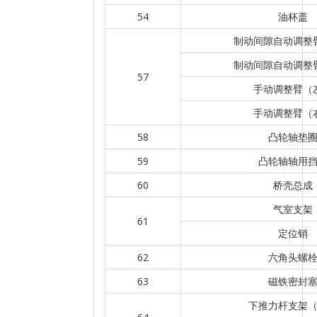
54
油杯盖
制动间隙自动调整
制动间隙自动调整
57
手动调整臂（
手动调整臂（
58
凸轮轴垫
59
凸轮轴轴用
60
桥壳总成
气室支架
61
定位销
62
六角头螺
63
磁铁密封
下推力杆支架