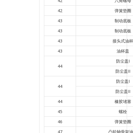
42
六角螺母
42
弹簧垫圈
43
制动底板
43
制动底板
43
接头式油
43
油杯盖
防尘盖I
44
防尘盖II
防尘盖I
44
防尘盖II
44
橡胶堵塞
45
螺栓
46
弹簧垫圈
47
凸轮轴骨架