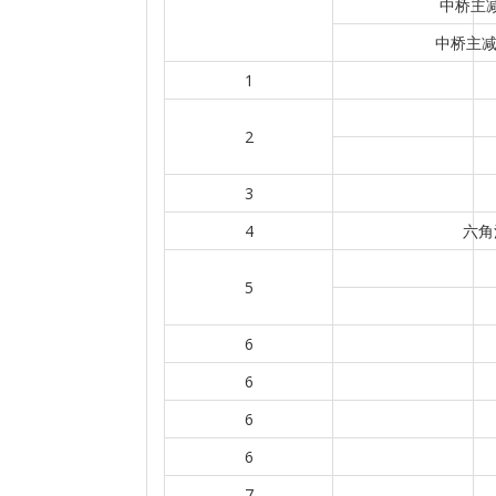
中桥主减
中桥主减
1
2
3
4
六角
5
6
6
6
6
7