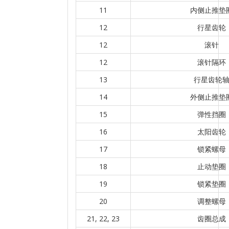
11
内侧止推垫
12
行星齿轮
12
滚针
12
滚针隔环
13
行星齿轮
14
外侧止推垫
15
弹性挡圈
16
太阳齿轮
17
锁紧螺母
18
止动垫圈
19
锁紧垫圈
20
调整螺母
21, 22, 23
齿圈总成