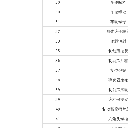
30
车轮螺栓
30
车轮螺栓
31
车轮螺母
32
圆锥滚子轴
33
轮毂油封
35
制动蹄拉
36
制动蹄片
37
复位弹簧
38
弹簧固定
39
制动蹄滚
39
滚柱保持
40
制动蹄摩擦片
41
六角头螺