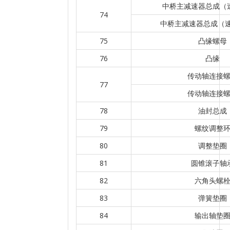
中桥主减速器总成（速
74
中桥主减速器总成（速比
75
凸缘螺母
76
凸缘
传动轴连接
77
传动轴连接
78
油封总成
79
螺纹调整
80
调整垫圈
81
圆锥滚子轴
82
六角头螺
83
弹簧垫圈
84
输出轴垫