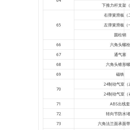
64
下推力杆支架
右弹簧滑板（
65
左弹簧滑板（
圆柱销
66
六角头螺
67
通气塞
68
六角头锥形
69
磁铁
24制动气室（
70
24制动气室（
71
ABS出线套
72
转向节防水
73
六角法兰面承面