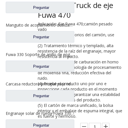
8 de Ford Truck de eje
Preguntar
Fuwa 470
Aplicación: Eje Fuwa 470;camión pesado
Manguito de acoplamiento deslizante entre ejes para repuestos de camiones de eje Fuwa 330 BF0044M0-1
vado
(1) Productos accesorios del camión, use
Preguntar
material 20CrMmti.
(2) Tratamiento térmico y templado, alta
resistencia de la raíz del engranaje, mayor
Fuwa 330 Soporte de anillo de engranaje interno para Fuwa 330 Axle Ford Truck Repuestos FC0040M0-8
resistencia al impacto.
(3) Procesamiento de carburación en horno
Preguntar
multipropósito, tecnología de procesamiento
de molienda fina, reducción efectiva del
ruido.
(4) Pruebe el producto uno por uno e
Carcasa reductora principal para repuestos de camiones Ford con eje Fuwa 2SBA0001A0-7
inspeccione cada producto en el momento
de la entrega para garantizar una estabilidad
Preguntar
de calidad del 100 % del producto.
(5) El cartón de marca unificado, la bolsa
interior y el embalaje de espuma integral, que
Engranaje solar de rueda Fuwa 330 para piezas de camión Fuwa BN0407B0-3
es fuerte y hermoso.
Preguntar
Cantidad: