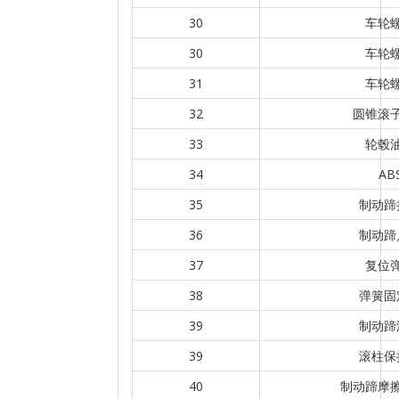
30
车轮
30
车轮
31
车轮
32
圆锥滚
33
轮毂
34
AB
35
制动蹄
36
制动蹄
37
复位
38
弹簧固
39
制动蹄
39
滚柱保
40
制动蹄摩