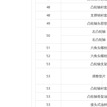
48
凸轮轴衬
48
支撑销衬
49
凸轮轴头部
左凸轮轴
50
右凸轮轴
51
六角头螺
52
六角头螺
53
凸轮轴支
53
调整垫片
53
凸轮轴衬
53
凸轮轴骨架
53
接头式油