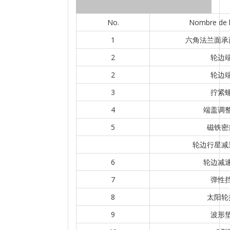
No.
Nombre de l
1
六角法兰面承
2
轮边
2
轮边
3
拧紧
4
端盖调
5
磁铁密
轮边行星减
6
轮边减
7
弹性
8
太阳轮
9
波形