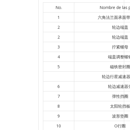
No.
Nombre de las 
1
六角法兰面承面
2
轮边端盖
2
轮边端盖
3
拧紧螺母
4
端盖调整螺
5
磁铁密封
轮边行星减速
6
轮边减速器
7
弹性挡圈
8
太阳轮挡
9
波形垫圈
10
O行圈