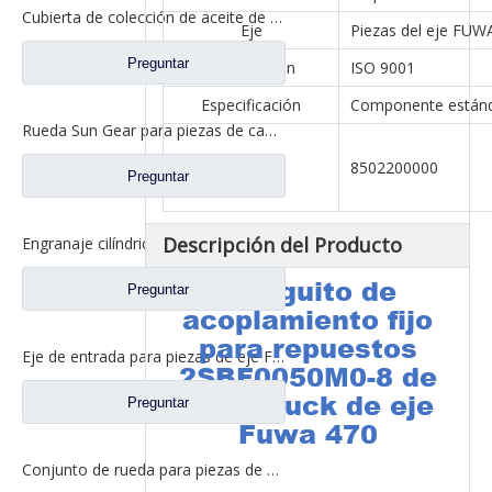
Cubierta de colección de aceite de caja diferencial para piezas de camión Fuhua BN0401S0-2
Eje
Piezas del eje FUW
Preguntar
Certificación
ISO 9001
Especificación
Componente están
Rueda Sun Gear para piezas de camión Fuwa DN0301M0-7
Código hs
8502200000
Preguntar
Descripción del Producto
Engranaje cilíndrico impulsado para piezas de camión Fuhua CD0044M0-0
Manguito de
Preguntar
acoplamiento fijo
para repuestos
Eje de entrada para piezas de eje Fuwa EP0043M0-3032422
2SBF0050M0-8 de
Ford Truck de eje
Preguntar
Fuwa 470
Conjunto de rueda para piezas de camiones North Benz A463500609