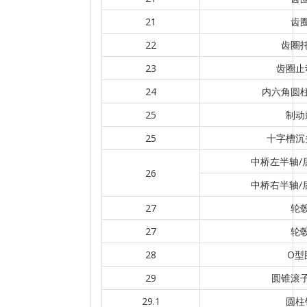
21
齿
22
齿圈
23
齿圈止
24
内六角圆
25
制动
25
十字槽沉
中桥左半轴/
26
中桥右半轴/
27
轮
27
轮
28
O型
29
圆锥滚
29.1
圆柱