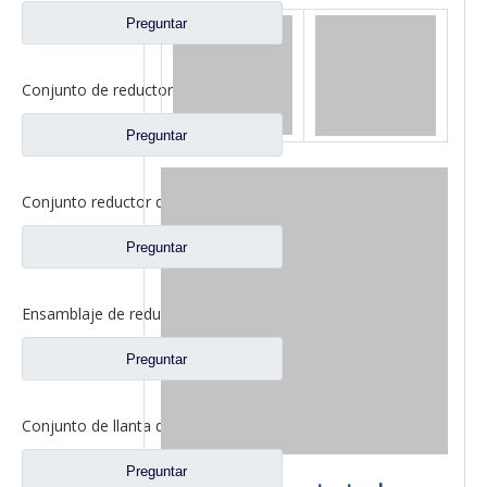
Preguntar
Conjunto de reductor de rueda para Dongfeng Liuqi Balong Fangsheng Axle Auto Truck Repuestos JY2405R043-054-LQ
Preguntar
Conjunto reductor de llanta de rueda para Dongfeng t-lift Kinland Dena Axle Auto repuestos 2405010-ZH04D
Preguntar
Ensamblaje de reductor de extremo de rueda para Dongfeng T-lift Dena Axle Auto Repuestos 2405ZHS01-010
Preguntar
Conjunto de llanta de rueda para piezas de camiones Foton Auman QT300S52-2405000
Preguntar