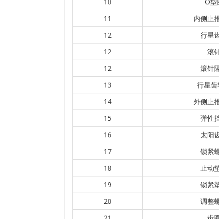
10
O型
11
内侧止
12
行星
12
滚
12
滚针
13
行星齿
14
外侧止
15
弹性
16
太阳
17
锁紧
18
止动
19
锁紧
20
调整
21
齿