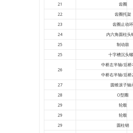
21
齿圈
22
齿圈托架
23
齿圈止动
24
内六角圆柱头
25
制动鼓
25
十字槽沉头
中桥左半轴/后桥
26
中桥右半轴/后桥
27
圆锥滚子轴
28
O型圈
29
轮毂
29
轮毂
29
圆柱销