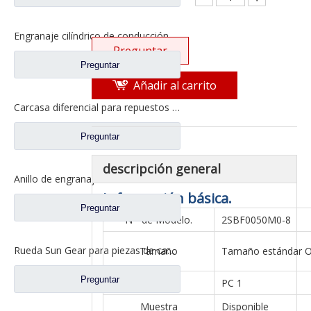
Engranaje cilíndrico de conducción para piezas de camión Fuwa CD0043M0-9
Preguntar
Preguntar
Añadir al carrito
Carcasa diferencial para repuestos de camión Ford con eje Fuwa 2SAY0001A1-1
Preguntar
descripción general
Anillo de engranaje interno Fuwa 330 para Ford Truck Fuwa Axle Truck Repuestos CJ0040M0-2
Información básica.
Preguntar
N º de Modelo.
2SBF0050M0-8
Rueda Sun Gear para piezas de camión Fuwa DN0040M0-7
Tamaño
Tamaño estándar 
Preguntar
MOQ
PC 1
Muestra
Disponible