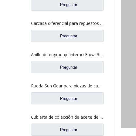
Preguntar
Carcasa diferencial para repuestos de camión Ford con eje Fuwa 2SAY0001A1-1
Preguntar
Anillo de engranaje interno Fuwa 330 para Ford Truck Fuwa Axle Truck Repuestos CJ0040M0-2
Preguntar
Rueda Sun Gear para piezas de camión Fuwa DN0040M0-7
Preguntar
Cubierta de colección de aceite de caja diferencial para piezas de camión Fuhua BN0401S0-2
Preguntar