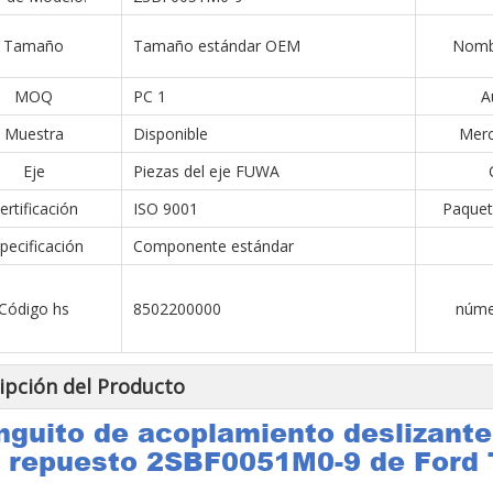
Tamaño
Tamaño estándar OEM
Nombr
MOQ
PC 1
A
Muestra
Disponible
Merc
Eje
Piezas del eje FUWA
ertificación
ISO 9001
Paquet
pecificación
Componente estándar
Código hs
8502200000
núme
ipción del Producto
guito de acoplamiento deslizante 
repuesto 2SBF0051M0-9 de Ford 