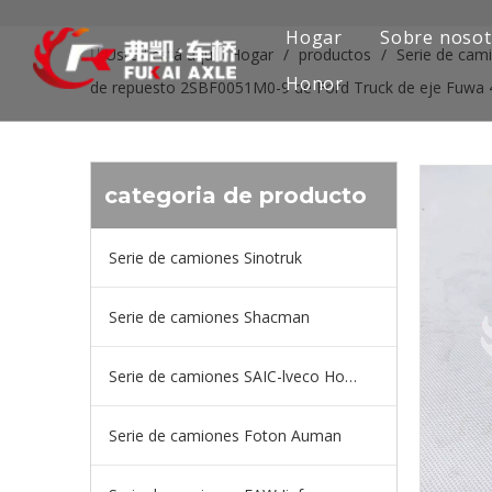
Hogar
Sobre nosot
Usted está aquí:
Hogar
/
productos
/
Serie de cam
Honor
de repuesto 2SBF0051M0-9 de Ford Truck de eje Fuwa 
categoria de producto
Serie de camiones Sinotruk
Serie de camiones Shacman
Serie de camiones SAIC-lveco Hongyan
Serie de camiones Foton Auman