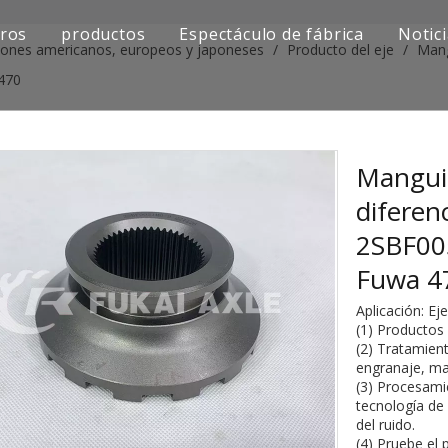
ros
productos
Espectáculo de fábrica
Notic
iones americanos, europeos y japoneses
/
Producto del eje
/
Mang
Serie de camiones Sinotruk
470
Serie de camiones Shacman
Serie de camiones SAIC-lveco Hongyan
Manguit
diferen
Serie de camiones Foton Auman
2SBF005
Serie de camiones FAW Jiefang
Fuwa 
Serie de camiones Dongfeng
Aplicación: E
(1) Productos
Serie de camiones europea y japonesa
(2) Tratamient
engranaje, ma
(3) Procesami
Piezas de repuesto para maquinaria de ingenier
tecnología de
del ruido.
Otra serie de camiones
(4) Pruebe el