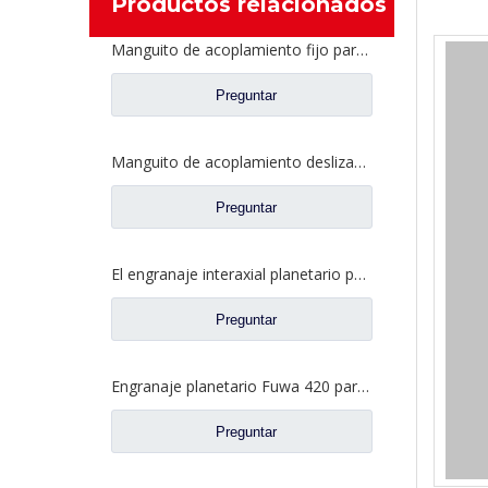
Productos relacionados
Manguito de acoplamiento fijo para repuestos 2SBF0050M0-8 de Ford Truck de eje Fuwa 470
Preguntar
Manguito de acoplamiento deslizante para repuestos BF0047M0-4 de Ford Truck de eje Fuwa 330
Preguntar
El engranaje interaxial planetario para el eje trasero de Fuhua parte CF0040M0-8
Preguntar
Engranaje planetario Fuwa 420 para piezas de camiones Fuwa CF0401M0-9
Preguntar