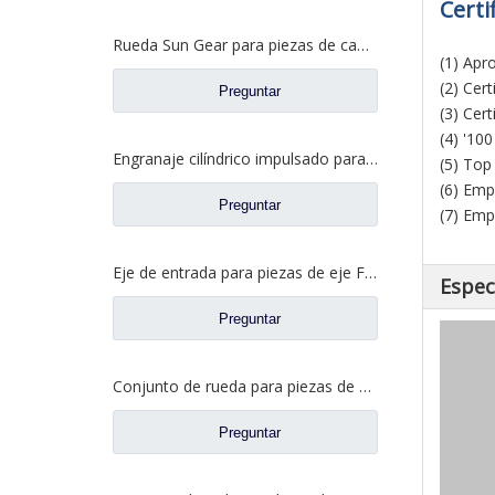
Certi
Rueda Sun Gear para piezas de camión Fuwa DN0301M0-7
(1) Apr
(2) Cer
Preguntar
(3) Cer
(4) '10
Engranaje cilíndrico impulsado para piezas de camión Fuhua CD0044M0-0
(5) Top
(6) Emp
Preguntar
(7) Emp
Eje de entrada para piezas de eje Fuwa EP0043M0-3032422
Espec
Preguntar
Conjunto de rueda para piezas de camiones North Benz A463500609
Preguntar