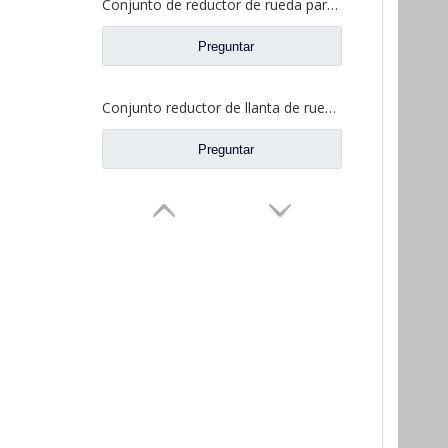
Conjunto de reductor de rueda para Dongfeng Liuqi Balong Fangsheng Axle Auto Truck Repuestos JY2405R043-054-LQ
Preguntar
Conjunto reductor de llanta de rueda para Dongfeng t-lift Kinland Dena Axle Auto repuestos 2405010-ZH04D
Preguntar