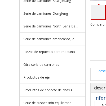
Serie de camiones FAW Jiefang
Serie de camiones Dongfeng
Compartir
Serie de camiones North Benz Beiben
Serie de camiones americanos, europeos y japoneses
Piezas de repuesto para maquinaria de ingeniería de camiones mineros
Otra serie de camiones
desc
Productos de eje
descr
Productos de soporte de chasis
Infor
Serie de suspensión equilibrada
N 