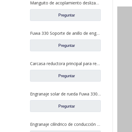
Manguito de acoplamiento deslizante entre ejes para repuestos de camiones de eje Fuwa 330 BF0044M0-1
Preguntar
Fuwa 330 Soporte de anillo de engranaje interno para Fuwa 330 Axle Ford Truck Repuestos FC0040M0-8
Preguntar
Carcasa reductora principal para repuestos de camiones Ford con eje Fuwa 2SBA0001A0-7
Preguntar
Engranaje solar de rueda Fuwa 330 para piezas de camión Fuwa BN0407B0-3
Preguntar
Engranaje cilíndrico de conducción para piezas de camión Fuwa CD0043M0-9