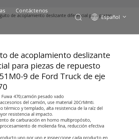
ias
Contáctenos
uito de acoplamiento deslizante diferencial para piezas
Español
Português
Pусский
Français
o de acoplamiento deslizante
العربية
English
cial para piezas de repuesto
1M0-9 de Ford Truck de eje
470
je Fuwa 470;camión pesado vado
 accesorios del camión, use material 20CrMmti.
o térmico y templado, alta resistencia de la raíz del
yor resistencia al impacto.
ento de carburación en horno multipropósito,
ía de camiones mineros
 procesamiento de molienda fina, reducción efectiva
 producto uno por uno e inspeccione cada producto en