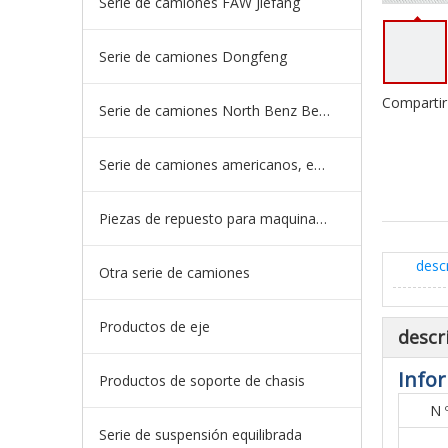
Serie de camiones FAW Jiefang
Serie de camiones Dongfeng
Compartir
Serie de camiones North Benz Beiben
Serie de camiones americanos, europeos y japoneses
Piezas de repuesto para maquinaria de ingeniería de camiones mineros
desc
Otra serie de camiones
Productos de eje
descr
Infor
Productos de soporte de chasis
N 
Serie de suspensión equilibrada