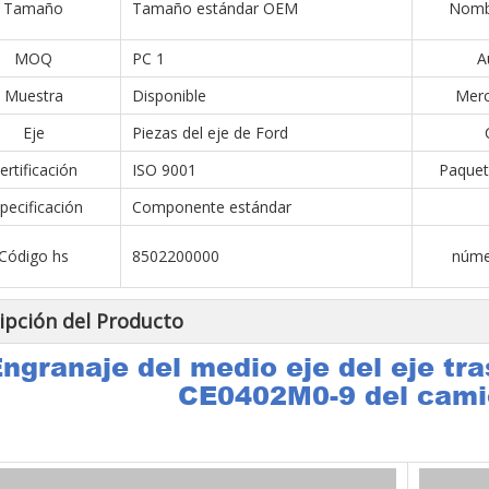
Tamaño
Tamaño estándar OEM
Nombr
MOQ
PC 1
A
Muestra
Disponible
Merc
Eje
Piezas del eje de Ford
ertificación
ISO 9001
Paquet
pecificación
Componente estándar
Código hs
8502200000
núme
ipción del Producto
ngranaje del medio eje del eje tr
CE0402M0-9 del cami