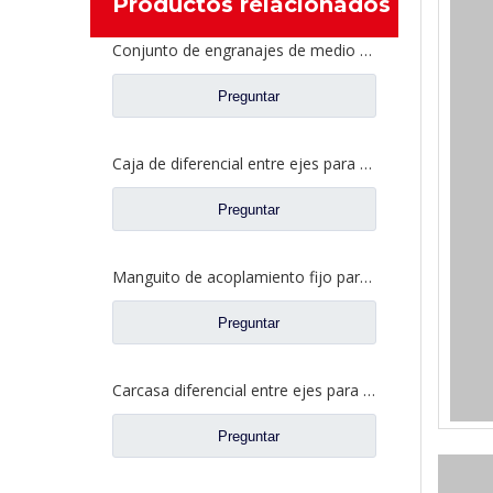
Productos relacionados
Conjunto de engranajes de medio eje trasero para repuestos de camiones Ford CD0041A0-6
Preguntar
Caja de diferencial entre ejes para piezas de camiones Fuwa AY0412M0-8
Preguntar
Manguito de acoplamiento fijo para repuestos de camiones Ford 2SBF0052M0-0
Preguntar
Carcasa diferencial entre ejes para piezas de camiones Fuwa AZ0042M0-8
Preguntar