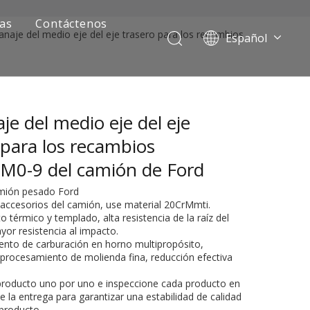
ias
Contáctenos
anaje del medio eje del eje trasero para los recambios
Español
Português
Pусский
Français
je del medio eje del eje
العربية
English
 para los recambios
M0-9 del camión de Ford
amión pesado Ford
 accesorios del camión, use material 20CrMmti.
o térmico y templado, alta resistencia de la raíz del
yor resistencia al impacto.
ento de carburación en horno multipropósito,
 procesamiento de molienda fina, reducción efectiva
ía de camiones mineros
 producto uno por uno e inspeccione cada producto en
 la entrega para garantizar una estabilidad de calidad
 producto.