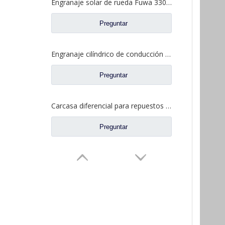
Engranaje solar de rueda Fuwa 330 para piezas de camión Fuwa BN0407B0-3
Preguntar
Engranaje cilíndrico de conducción para piezas de camión Fuwa CD0043M0-9
Preguntar
Carcasa diferencial para repuestos de camión Ford con eje Fuwa 2SAY0001A1-1
Preguntar