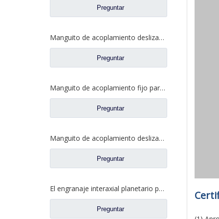
Preguntar
Manguito de acoplamiento deslizante diferencial para piezas de repuesto 2SBF0051M0-9 de Ford Truck de eje Fuwa 470
Preguntar
Manguito de acoplamiento fijo para repuestos 2SBF0050M0-8 de Ford Truck de eje Fuwa 470
Preguntar
Manguito de acoplamiento deslizante para repuestos BF0047M0-4 de Ford Truck de eje Fuwa 330
Preguntar
El engranaje interaxial planetario para el eje trasero de Fuhua parte CF0040M0-8
Certi
Preguntar
(1) Apr