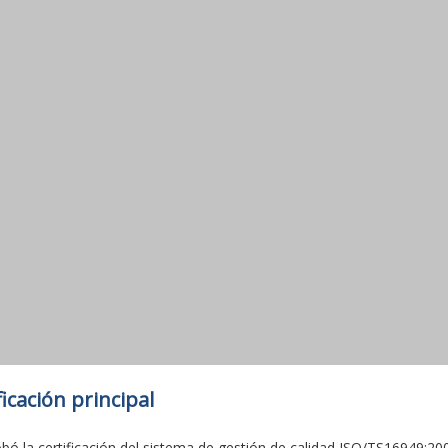
ficación principal
obó la certificación del sistema de gestión de calidad ISO/TS16949:20