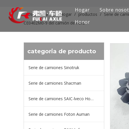
Hogar
Sobre nosot
Usted está aquí:
Hogar
/
productos
/
Serie de cam
Honor
CE0402M0-9 del camión de Ford
categoria de producto
Serie de camiones Sinotruk
Serie de camiones Shacman
Serie de camiones SAIC-lveco Hongyan
Serie de camiones Foton Auman