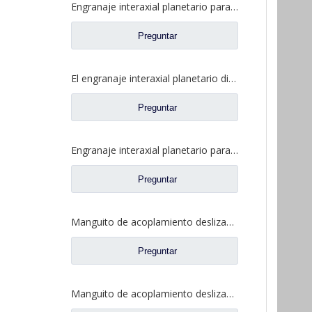
Engranaje interaxial planetario para piezas de camiones Fuwa CF0001M0-5
Preguntar
El engranaje interaxial planetario diferencial de Interaxle para el camión de Fuwa parte CF0402M0-0
Preguntar
Engranaje interaxial planetario para piezas de camiones Fuwa 2SCF0040M0-8
Preguntar
Manguito de acoplamiento deslizante entre ejes para repuestos de camiones Ford BF0401M0-8
Preguntar
Manguito de acoplamiento deslizante de bloqueo diferencial para repuestos de camiones Ford 2SBF0053M0-1