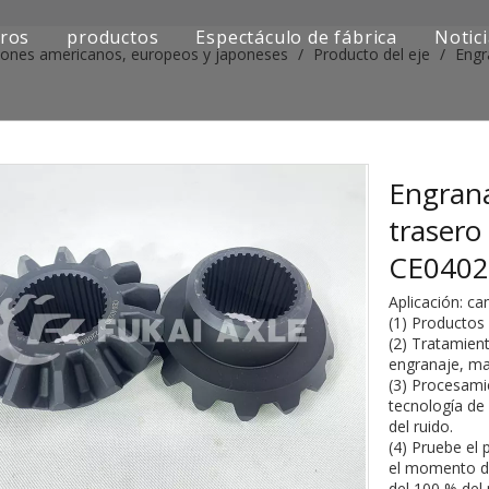
ros
productos
Espectáculo de fábrica
Notic
iones americanos, europeos y japoneses
/
Producto del eje
/
Engr
Serie de camiones Sinotruk
Serie de camiones Shacman
Serie de camiones SAIC-lveco Hongyan
Engrana
trasero
Serie de camiones Foton Auman
CE0402
Serie de camiones FAW Jiefang
Aplicación: c
(1) Productos
Serie de camiones Dongfeng
(2) Tratamient
engranaje, ma
Serie de camiones europea y japonesa
(3) Procesami
tecnología de
del ruido.
Piezas de repuesto para maquinaria de ingenier
(4) Pruebe el
el momento de
Otra serie de camiones
del 100 % del