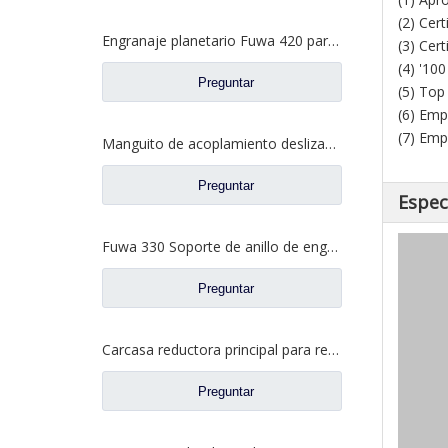
(2) Cer
Engranaje planetario Fuwa 420 para piezas de camiones Fuwa CF0401M0-9
(3) Cer
(4) '10
Preguntar
(5) Top
(6) Emp
(7) Emp
Manguito de acoplamiento deslizante entre ejes para repuestos de camiones de eje Fuwa 330 BF0044M0-1
Preguntar
Espec
Fuwa 330 Soporte de anillo de engranaje interno para Fuwa 330 Axle Ford Truck Repuestos FC0040M0-8
Preguntar
Carcasa reductora principal para repuestos de camiones Ford con eje Fuwa 2SBA0001A0-7
Preguntar