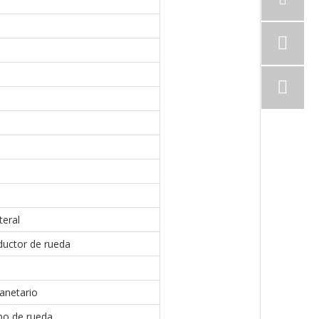
teral
ductor de rueda
anetario
ubo de rueda