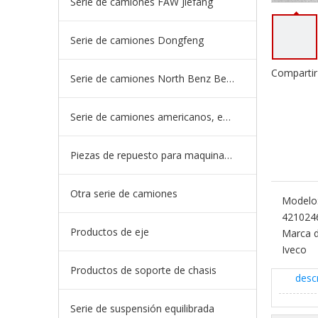
Serie de camiones FAW Jiefang
Serie de camiones Dongfeng
Compartir
Serie de camiones North Benz Beiben
Serie de camiones americanos, europeos y japoneses
Piezas de repuesto para maquinaria de ingeniería de camiones mineros
Otra serie de camiones
Modelo
421024
Productos de eje
Marca d
Iveco
Productos de soporte de chasis
desc
Serie de suspensión equilibrada