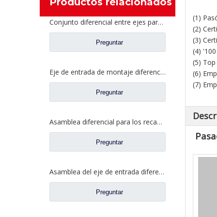
Productos relacionados
(1) Pas
Conjunto diferencial entre ejes para Faw Jiefang A6E Truck Spare Prats 2507057-A6E/A
(2) Cer
(3) Cer
Preguntar
(4) '10
(5) Top
Eje de entrada de montaje diferencial para piezas de repuesto de camión de eje Saic Hongyan Genlyon H6A WS2510C201/3 2510-0110
(6) Emp
(7) Emp
Preguntar
Descr
Asamblea diferencial para los recambios autos DZ9114320706 del camión de Shacman Aolong
Pasa
Preguntar
Asamblea del eje de entrada diferenciada para los recambios autos 81.35606.0008 del camión de Shacman Delong
Preguntar