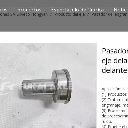
ros
productos
Espectáculo de fábrica
Notic
iones SAIC-lveco Hongyan
/
Producto del eje
/
Pasador del engrana
Serie de camiones Sinotruk
Serie de camiones Shacman
Serie de camiones SAIC-lveco Hongyan
Pasador
eje del
Serie de camiones Foton Auman
delante
Serie de camiones FAW Jiefang
Serie de camiones Dongfeng
Aplicación: Iv
(1) Productos 
Serie de camiones europea y japonesa
(2) Tratamient
engranaje, ma
(3) Procesami
Piezas de repuesto para maquinaria de ingenier
de procesamie
ruido.
Otra serie de camiones
(4) Pruebe el