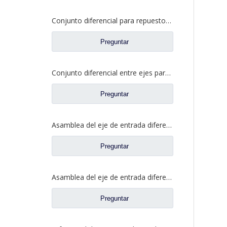
Conjunto diferencial para repuestos de camiones Dongfeng 2510ZHS01-410
Preguntar
Conjunto diferencial entre ejes para Faw Jiefang A0E Truck Spare Prats 2507055-K5H
Preguntar
Asamblea del eje de entrada diferenciada para los recambios autos 81.35100.6599 del camión de Shacman Delong
Preguntar
Asamblea del eje de entrada diferenciada para los recambios autos 81.35100.6593 del camión de Shacman Delong
Preguntar