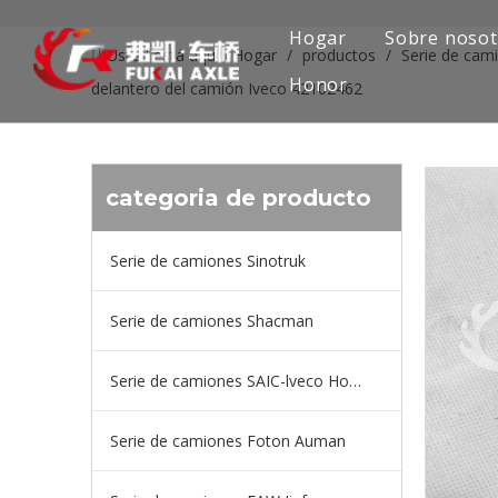
Hogar
Sobre nosot
Usted está aquí:
Hogar
/
productos
/
Serie de cam
Honor
delantero del camión Iveco 42102462
categoria de producto
Serie de camiones Sinotruk
Serie de camiones Shacman
Serie de camiones SAIC-lveco Hongyan
Serie de camiones Foton Auman