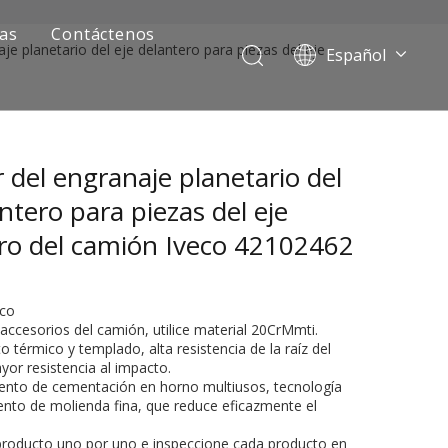
ias
Contáctenos
je planetario del eje delantero para piezas del eje
Español
Português
Pусский
Français
 del engranaje planetario del
العربية
English
antero para piezas del eje
ro del camión Iveco 42102462
eco
accesorios del camión, utilice material 20CrMmti.
o térmico y templado, alta resistencia de la raíz del
yor resistencia al impacto.
ento de cementación en horno multiusos, tecnología
ía de camiones mineros
nto de molienda fina, que reduce eficazmente el
 producto uno por uno e inspeccione cada producto en