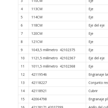
3
110CM
Eje
4
113CM
Eje
5
114CM
Eje
6
118CM
Eje del eje
7
120CM
Eje
8
121CM
Eje
9
1043,5 milímetro 42102375
Eje
10
1121,5 milímetro 42102367
Eje del eje
11
1011,5 milímetro 42102368
Eje
12
42119546
Engranaje la
13
42118227
Conjunto re
14
42118921
Cubrir
15
42064798
Engranaje pl
16
42128171 42037399
Anillo del c