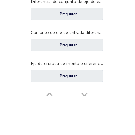
Diferencial de conjunto de eje de entrada para piezas de repuesto de camión de eje de alta torsión Saic Hongyan 2510-0110-5801271495
Preguntar
Conjunto de eje de entrada diferencial para Shacman Delong Truck Auto Repuestos Shacman Delong HD469-2510011
Preguntar
Eje de entrada de montaje diferencial para Saic Hongyan New KingKan H8B Axle Truck Repuestos 42119549 5801606629
Preguntar