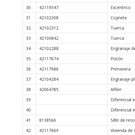
30
42119547
Excéntrico
31
42102308
Cojinete
32
42102312
Tuerca
33
42100842
Tuerca
34
42102288
Engranaje d
35
42117674
Pistón
36
42117686
Primavera
37
42104284
Engranaje pl
38
42064785
Alfiler
39
Diferencial 
40
Diferencial 
41
8138566
Sillín de res
42
42117669
Vivienda de 