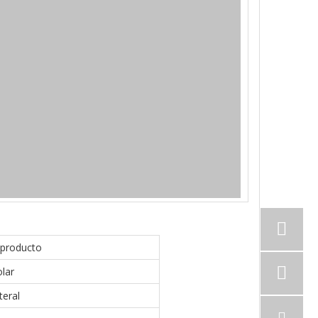
 producto
lar
teral