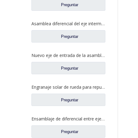
Preguntar
Asamblea diferencial del eje intermedio para los prats de repuesto del camión de Dongfeng 460 2502ZAS01-415-ZC
Preguntar
Nuevo eje de entrada de la asamblea diferencial para los recambios 42119549 5801606629 del camión del eje de Saic Hongyan H8B
Preguntar
Engranaje solar de rueda para repuestos de camiones Ford BN0407B0-3
Preguntar
Ensamblaje de diferencial entre ejes para camiones Faw Jiefang Prats de repuesto W2502107D04A
Preguntar