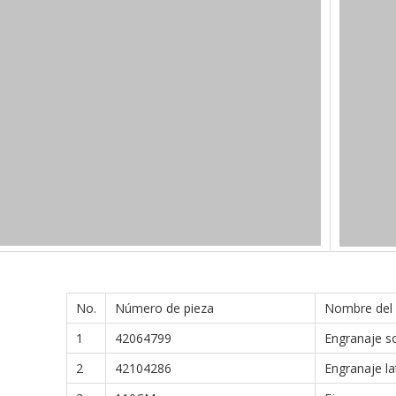
No.
Número de pieza
Nombre del
1
42064799
Engranaje so
2
42104286
Engranaje la