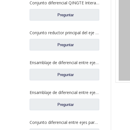
Conjunto diferencial QINGTE Interaxle para QT435SH0-2510050 de repuesto para camiones Faw Jiefang A0E
Preguntar
Conjunto reductor principal del eje intermedio para piezas de camión Shacman Delong
Preguntar
Ensamblaje de diferencial entre ejes para Faw Jiefang Truck Spare Prats 2507057-A4C
Preguntar
Ensamblaje de diferencial entre ejes para Faw Jiefang Truck Spare Prats 2507055-K5H
Preguntar
Conjunto diferencial entre ejes para Faw Jiefang A0E Truck Spare Prats 2507057-A6T