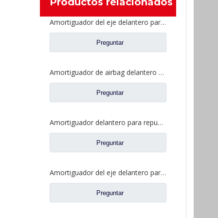
Productos relacionados
Amortiguador del eje delantero para repuestos de camiones Dongfeng Liuqi Chenglong H7 33X0A-2905010A
Preguntar
Amortiguador de airbag delantero para repuestos de camiones Dongfeng Liuqi Chenglong H7 H73-5001450C
Preguntar
Amortiguador delantero para repuestos de camiones Dongfeng Liuqi Balong M5Q-5001030A
Preguntar
Amortiguador del eje delantero para repuestos de camiones Dongfeng Liuqi Balong MG401-2905010
Preguntar