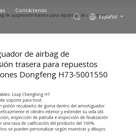
ias
Contáctenos
ag de suspensión trasera para repuestos de camiones
Español
Português
Pусский
Français
uador de airbag de
العربية
English
ión trasera para repuestos
iones Dongfeng H73-5001550
ables: Liuqi Chenglong H7
 de soporte para host.
 un pistón recubierto de goma dentro del amortiguador
ficazmente el cilindro interior y extender su vida útil.
ción, inspección de patrulla e inspección de finalización
ía de camiones mineros
r una tasa de calificación del producto del 100%.
ctos se pueden personalizar según muestras y dibujos.