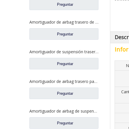
Preguntar
Amortiguador de airbag trasero de cabina para repuestos de camiones Dongfeng Liuqi Chenglong H63-5001550
Preguntar
Descr
Infor
Amortiguador de suspensión trasera de cabina para repuestos de camiones Liuqi Balong Chenglong M4Q-5001250B
Preguntar
N
Amortiguador de airbag trasero para repuestos de camiones Liuqi Chenglong H7 H73-5001570
Can
Preguntar
Amortiguador de airbag de suspensión trasera para repuestos de camiones Liuqi Balong M7Q-5001550
Preguntar