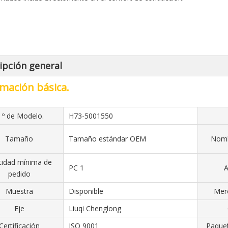
ipción general
mación básica.
 º de Modelo.
H73-5001550
Tamaño
Tamaño estándar OEM
Nomb
tidad mínima de
PC 1
A
pedido
Muestra
Disponible
Merc
Eje
Liuqi Chenglong
Certificación
ISO 9001
Paquet