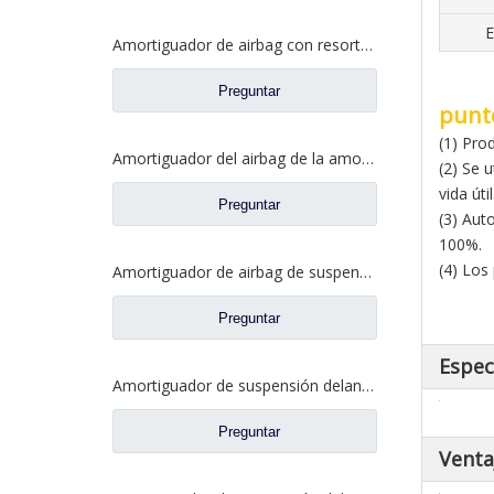
E
Amortiguador de airbag con resorte neumático de remolque para repuestos de camiones Dongfeng Kinland 1V9141
Preguntar
punt
(1) Pro
Amortiguador del airbag de la amortiguación de aire con resorte del remolque para los recambios 1V6338 del camión de Dongfeng Kinland
(2) Se 
vida útil
Preguntar
(3) Aut
100%.
(4) Los
Amortiguador de airbag de suspensión delantera para repuestos de camiones Dongfeng Kinland 5001080-C6101
Preguntar
Espec
Amortiguador de suspensión delantera para repuestos de camiones Dongfeng Kinland 5001085-C4302
Preguntar
Venta