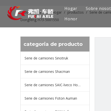
Hogar
Sobre nosot
Usted está aquí:
Hogar
/
productos
/
Serie de cam
Honor
Dongfeng H73-5001550
categoria de producto
Serie de camiones Sinotruk
Serie de camiones Shacman
Serie de camiones SAIC-lveco Hongyan
Serie de camiones Foton Auman