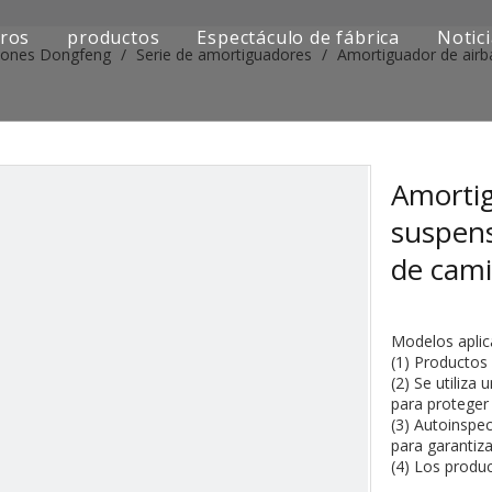
ros
productos
Espectáculo de fábrica
Notic
iones Dongfeng
/
Serie de amortiguadores
/
Amortiguador de airb
Serie de camiones Sinotruk
Serie de camiones Shacman
Serie de camiones SAIC-lveco Hongyan
Amortig
suspens
Serie de camiones Foton Auman
de cam
Serie de camiones FAW Jiefang
Serie de camiones Dongfeng
Modelos aplic
(1) Productos
Serie de camiones europea y japonesa
(2) Se utiliza
para proteger e
(3) Autoinspec
Piezas de repuesto para maquinaria de ingenier
para garantiza
(4) Los produ
Otra serie de camiones