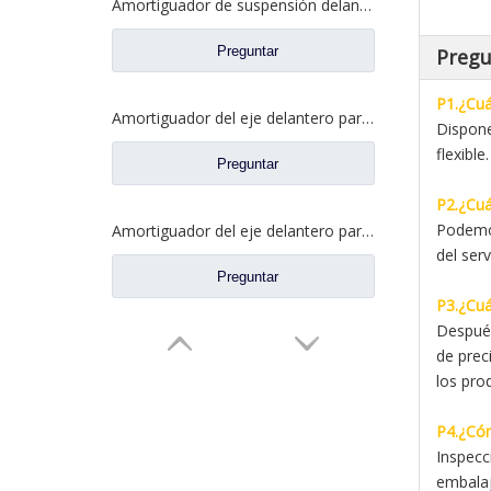
Amortiguador de suspensión delantera para repuestos de camiones Dongfeng Kinland 5001085-C0302
Preguntar
Pregu
P1.¿Cuá
Amortiguador del eje delantero para repuestos de camiones Dongfeng Kinland Tianlong 2921010-T38H0
Dispone
flexible.
Preguntar
P2.¿Cuá
Podemos
Amortiguador del eje delantero para repuestos de camiones DFAC Dongfeng Kinland 2921FC-010A
del ser
Preguntar
P3.¿Cuá
Después
de prec
los pro
P4.¿Cóm
Inspecc
embalaj