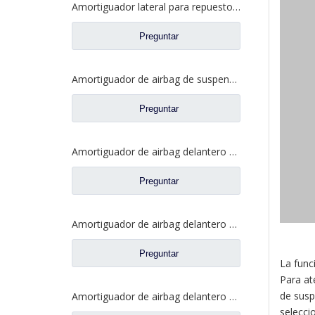
Amortiguador lateral para repuestos de camiones Dongfeng Liuqi Balong M5Q-5001030A
Preguntar
Amortiguador de airbag de suspensión trasera para repuestos de camiones Liuqi Balong 507 M5Q-5001550B
Preguntar
Amortiguador de airbag delantero para repuestos de camiones Liuqi Chenglong H63-5001450
Preguntar
Amortiguador de airbag delantero para repuestos de camiones Liuqi Chenglong H7 H73-5001470
Preguntar
La func
Para at
de susp
Amortiguador de airbag delantero para repuestos de camiones Liuqi Chenglong H7 H73-5001450E
selecci