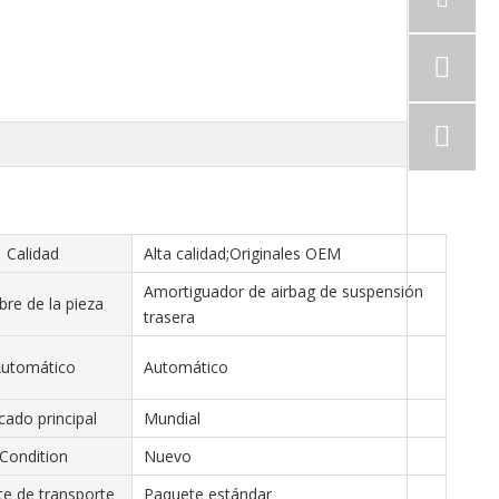
Calidad
Alta calidad;Originales OEM
Amortiguador de airbag de suspensión
re de la pieza
trasera
utomático
Automático
ado principal
Mundial
Condition
Nuevo
e de transporte
Paquete estándar