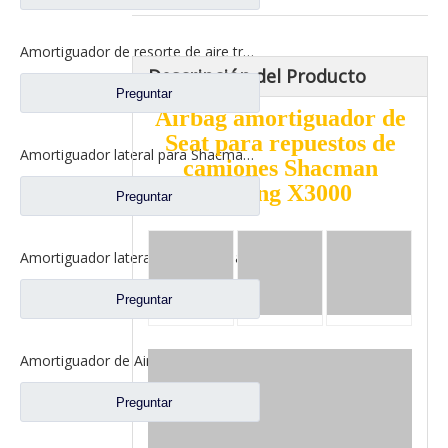
Amortiguador de resorte de aire trasero para repuestos de camiones Shacman Delong X3000 Dz14251440020
Descripción del Producto
Preguntar
Airbag amortiguador de
Seat para repuestos de
Amortiguador lateral para Shacman Delong X3000 M3000 Repuestos para camiones Dz15221443120
camiones Shacman
Delong X3000
Preguntar
Amortiguador lateral para Shacman Delong X3000 M3000 Repuestos para camiones Dz13241440080
Preguntar
Amortiguador de Airbag delantero de cabina para repuestos de camiones Shacman Delong M3000 81.41722.6051
Preguntar