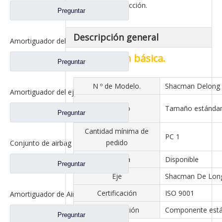
confort de conducción.
Preguntar
Descripción general
Amortiguador del eje delantero para Shacman Delong F3000 piezas de repuesto para camiones Dz95259680013
Información básica.
Preguntar
N º de Modelo.
Shacman Delong
Amortiguador del eje delantero para repuestos de camiones Shacman Delong DZ1640430030
Tamaño
Tamaño estánda
Preguntar
Cantidad mínima de
PC 1
pedido
Conjunto de airbag para repuestos de camiones Shacman Delong Dz14251440025
Muestra
Disponible
Preguntar
Eje
Shacman De Lon
Certificación
ISO 9001
Amortiguador de Airbag de suspensión trasera de cabina para repuestos de camiones Shacman Delong 81.41722.6052
Especificación
Componente est
Preguntar