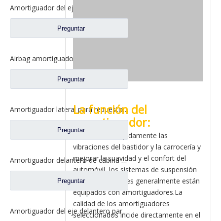
Amortiguador del eje delantero para repuestos de camiones Shacman Delong M3000 Dz13241440150
Preguntar
Airbag amortiguador trasero de cabina para repuestos de camiones Shacman Delong M3000 Dz15221440400
Preguntar
La función del
Amortiguador lateral para repuestos de camiones Shacman Delong M3000 Dz15221443420
amortiguador:
Preguntar
Para atenuar rápidamente las
vibraciones del bastidor y la carrocería y
mejorar la suavidad y el confort del
Amortiguador delantero de cabina para repuestos de camiones Shacman Delong F3000 Dz1640430150 Dz13241430150
automóvil, los sistemas de suspensión
de los automóviles generalmente están
Preguntar
equipados con amortiguadores.La
calidad de los amortiguadores
Amortiguador del eje delantero para repuestos de camiones Shacman Delong F3000 199112680014
seleccionados incide directamente en el