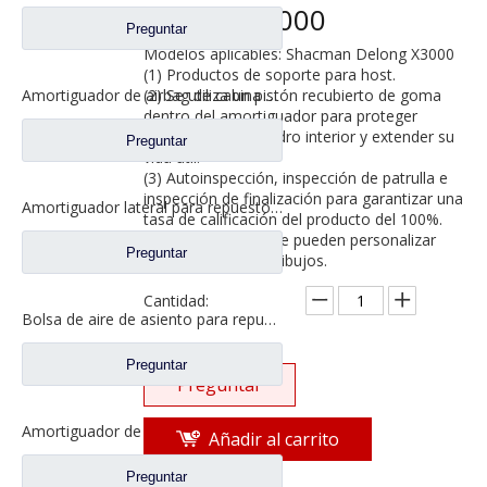
Delong X3000
Preguntar
Modelos aplicables: Shacman Delong X3000
(1) Productos de soporte para host.
(2) Se utiliza un pistón recubierto de goma
Amortiguador de airbag de cabina para Shacman Delong M3000 piezas de repuesto para camiones Dz1522440300
dentro del amortiguador para proteger
eficazmente el cilindro interior y extender su
Preguntar
vida útil.
(3) Autoinspección, inspección de patrulla e
inspección de finalización para garantizar una
Amortiguador lateral para repuestos de camiones Shacman Delong Dz15221443020
tasa de calificación del producto del 100%.
(4) Los productos se pueden personalizar
Preguntar
según muestras y dibujos.
Cantidad:
Bolsa de aire de asiento para repuestos de camiones Shacman Delong X3000
Preguntar
Preguntar
Amortiguador de resorte de aire trasero de cabina para repuestos de camiones Shacman Delong X3000 Dz14251440060
Añadir al carrito
Preguntar