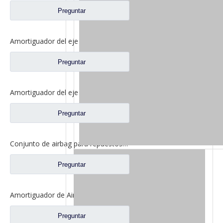
Preguntar
Amortiguador del eje delantero para Shacman Delong F3000 piezas de repuesto para camiones Dz95259680013
Preguntar
Amortiguador del eje delantero para repuestos de camiones Shacman Delong DZ1640430030
Preguntar
Conjunto de airbag para repuestos de camiones Shacman Delong Dz14251440025
Preguntar
Amortiguador de Airbag de suspensión trasera de cabina para repuestos de camiones Shacman Delong 81.41722.6052
Preguntar