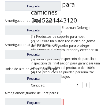
Repuestos para
Preguntar
camiones
Dz15221443120
Amortiguador de airbag de cabina para Shacman Delong M3000 piezas de repuesto para camiones Dz1522440300
Modelos aplicables: Shacman Delonghi
Preguntar
X3000 nuevo M3000
(1) Productos de soporte para host.
(2) Se utiliza un pistón recubierto de goma
Amortiguador lateral para repuestos de camiones Shacman Delong Dz15221443020
dentro del amortiguador para proteger
eficazmente el cilindro interior y extender su
vida útil.
Preguntar
(3) Autoinspección, inspección de patrulla e
inspección de finalización para garantizar una
tasa de calificación del producto del 100%.
Bolsa de aire de asiento para repuestos de camiones Shacman Delong X3000
(4) Los productos se pueden personalizar
según muestras y dibujos.
Preguntar
Cantidad:
Airbag amortiguador de Seat para repuestos de camiones Shacman Delong X3000
Preguntar
Preguntar