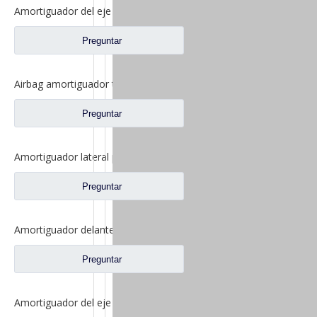
Amortiguador del eje delantero para repuestos de camiones Shacman Delong M3000 Dz13241440150
Preguntar
Airbag amortiguador trasero de cabina para repuestos de camiones Shacman Delong M3000 Dz15221440400
Preguntar
Amortiguador lateral para repuestos de camiones Shacman Delong M3000 Dz15221443420
Preguntar
Amortiguador delantero de cabina para repuestos de camiones Shacman Delong F3000 Dz1640430150 Dz13241430150
Preguntar
Amortiguador del eje delantero para repuestos de camiones Shacman Delong F3000 199112680014