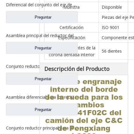
Diferencial del conjunto del eje de entrada para piezas de repuesto del camión del eje BENZ del eje Foton Auman Ankai HFF2510100 CK 1BZ
Muestra
Disponible
Eje
Piezas del eje P
Preguntar
Certificación
ISO 9001
Asamblea principal del reductor del eje trasero de Qingte 398 para los recambios QT398S3-2402000 del camión de Foton Auman
Especificación
Componente est
Número de dientes de la
Preguntar
56 dientes
corona dentada interior
Conjunto reductor principal del eje trasero para repuestos de camiones Foton Auman JY2402R782-010-FT2 R2402R782-010FT2A1383
Descripción del Producto
Preguntar
Anillo de engranaje
interno del borde
de la rueda para los
Asamblea diferencial para los recambios QT440SH0-2510050 del camión de Auman Qingte 440 QT440
recambios
Preguntar
W2405041F02C del
camión del eje C&C
de Pengxiang
Conjunto reductor principal para repuestos de camiones Foton Auman HFF2502200CK2MC