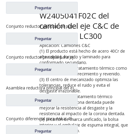
recambios
Preguntar
W2405041F02C del
camión del eje C&C de
Conjunto reductor principal de puente en eje Qingte 440 para repuestos de camiones Foton Auman QT440SH2-2502000
Pengxiang LC300
Preguntar
Aplicación: Camiones C&C
(1) El producto está hecho de acero 40Cr de
alta calidad, forjado y laminado para
Conjunto reductor principal para eje Pengxiang Qingdao Jiefang C & C XCMG Dongfeng Liuqi repuestos para camiones 2502010A0090J 2502015A00900
conformado secundario.
(2) Proceso de pretratamiento térmico como
Preguntar
normalización-endurecimiento y revenido.
(3) El centro de mecanizado optimiza las
tolerancias, reduce el ruido y evita el
Asamblea reductora principal del eje intermedio para los recambios 2502010AA6E del camión de Faw Jiefang
desgaste irrazonable.
(4) El proceso de tratamiento térmico
Preguntar
superficial de la corona dentada puede
mejorar la resistencia al desgaste y la
resistencia al impacto de la corona dentada.
Conjunto diferencial para Ankai 459 Axle Meritor 160 Axle Fangsheng 160 Axle Qingte 458 Axle Foton Auman Truck Repuestos HFF2510111CK2MC
(5) El cartón de marca unificado, la bolsa
interior y el embalaje de espuma integral, que
es fuerte y hermoso.
Preguntar