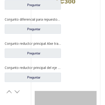
LC300
Preguntar
Conjunto diferencial para repuestos de camiones Fuhua 2510ZHS01-410
Preguntar
Conjunto reductor principal Alxe trasero para Shacman Delong X3000 nuevo M3000 HDZ425 repuestos para camiones DCZ125319326010
Preguntar
Conjunto reductor principal del eje intermedio para piezas de camión Shacman Delong
Preguntar