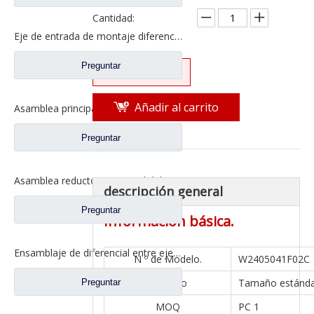
Cantidad:
Eje de entrada de montaje diferencial para Foton Auman Qingte ZL300, repuestos para camiones con eje ZL300S1-2510300A
Preguntar
Preguntar
Añadir al carrito
Asamblea principal del reductor del eje trasero de Qingte 398 para los recambios QT440SH1-2402000 del camión de Foton Auman
Preguntar
Asamblea reductora principal del eje intermedio de Qingte 398 para los recambios QT398S0-2502000 del camión de Foton Auman
descripción general
Preguntar
Información básica.
Ensamblaje de diferencial entre ejes para Foton Auman Qingte ZL300 Axle Truck Repuestos ZL300S1-2510300A
N º de Modelo.
W2405041F02C
Tamaño
Tamaño estánd
Preguntar
MOQ
PC 1