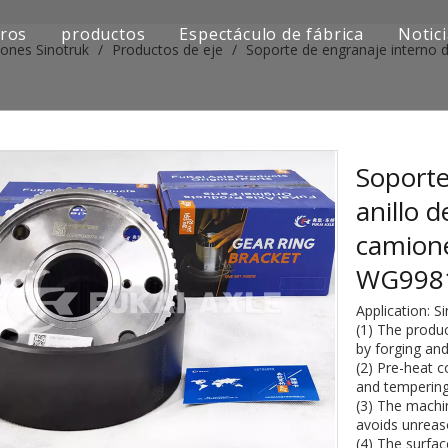
ros
productos
Espectáculo de fábrica
Notic
iones Sinotruk
/
Productos de eje
/
Soporte de engranaje interno d
Serie de camiones Sinotruk
Serie de camiones Shacman
Serie de camiones SAIC-lveco Hongyan
Soporte
anillo 
Serie de camiones Foton Auman
camion
Serie de camiones FAW Jiefang
WG998
Serie de camiones Dongfeng
Application: 
(1) The produc
Serie de camiones europea y japonesa
by forging and 
(2) Pre-heat 
and tempering
Piezas de repuesto para maquinaria de ingenier
(3) The machi
avoids unreas
Otra serie de camiones
(4) The surfa