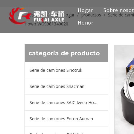
Hogar
Sobre nosot
Usted está aquí:
Hogar
/
productos
/
Serie de cam
Honor
Howo WG9981340020
categoria de producto
Serie de camiones Sinotruk
Serie de camiones Shacman
Serie de camiones SAIC-lveco Hongyan
Serie de camiones Foton Auman