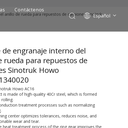
ias
Contáctenos
el anillo de rueda para repuestos de camiones Sinotruk
Español
Português
Pусский
Français
 de engranaje interno del
العربية
English
de rueda para repuestos de
es Sinotruk Howo
1340020
Sinotruk Howo AC16
t is made of high-quality 40Cr steel, which is formed
rolling.
conduction treatment processes such as normalizing
.
ía de camiones mineros
ning center optimizes tolerances, reduces noise, and
onable wear and tear.
ce heat treatment process of the ring gear improves the