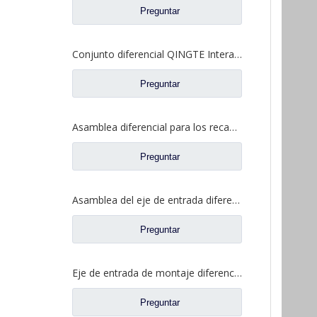
Preguntar
Conjunto diferencial QINGTE Interaxle para QT435SH0-2510050 de repuesto para camiones Faw Jiefang A0E
Preguntar
Asamblea diferencial para los recambios autos DZ9114320706 del camión de Shacman Aolong
Preguntar
Asamblea del eje de entrada diferenciada para los recambios autos 81.35606.0008 del camión de Shacman Delong
Preguntar
Eje de entrada de montaje diferencial para piezas de repuesto de camión de eje Saic Hongyan Genlyon H6A WS2510C201/3 2510-0110
Preguntar