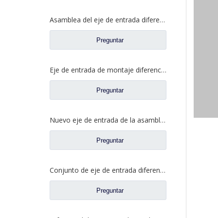
Asamblea del eje de entrada diferenciada para los recambios autos 81.35100.6599 del camión de Shacman Delong
Preguntar
Eje de entrada de montaje diferencial para Saic Hongyan New KingKan H8B Axle Truck Repuestos 42119549 5801606629
Preguntar
Nuevo eje de entrada de la asamblea diferencial para los recambios 42119549 5801606629 del camión del eje de Saic Hongyan H8B
Preguntar
Conjunto de eje de entrada diferencial para Shacman Delong Truck Auto Repuestos Shacman Delong HD469-2510011
Preguntar