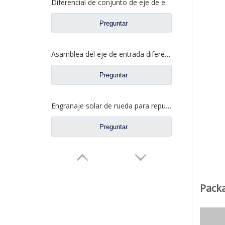
Diferencial de conjunto de eje de entrada para piezas de repuesto de camión de eje de alta torsión Saic Hongyan 2510-0110-5801271495
Preguntar
Asamblea del eje de entrada diferenciada para los recambios autos 81.35100.6593 del camión de Shacman Delong
Preguntar
Engranaje solar de rueda para repuestos de camiones Ford BN0407B0-3
Preguntar
Pack