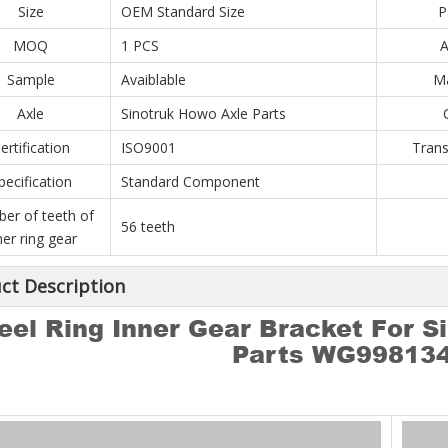
Size
OEM Standard Size
P
MOQ
1 PCS
A
Sample
Avaiblable
Ma
Axle
Sinotruk Howo Axle Parts
ertification
ISO9001
Tran
pecification
Standard Component
er of teeth of
56 teeth
ner ring gear
ct Description
el Ring Inner Gear Bracket For 
Parts WG99813