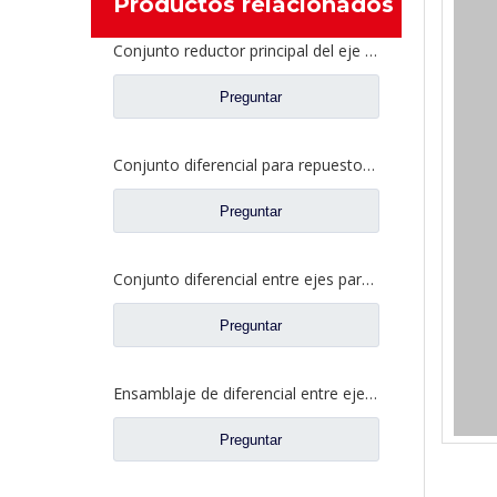
Productos relacionados
Conjunto reductor principal del eje intermedio para piezas de camión Shacman Delong
Preguntar
Conjunto diferencial para repuestos de camiones Dongfeng 2510ZHS01-410
Preguntar
Conjunto diferencial entre ejes para Faw Jiefang A6E Truck Spare Prats 2507057-A6E/A
Preguntar
Ensamblaje de diferencial entre ejes para Faw Jiefang Truck Spare Prats 2507057-A4C
Preguntar