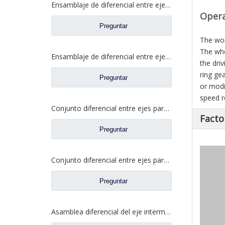
Ensamblaje de diferencial entre ejes para camiones Faw Jiefang Prats de repuesto W2502107D04A
Opera
Preguntar
The wor
The whe
Ensamblaje de diferencial entre ejes para Faw Jiefang Truck Spare Prats 2507055-K5H
the dri
ring ge
Preguntar
or modi
speed r
Conjunto diferencial entre ejes para Faw Jiefang A0E Truck Spare Prats 2507055-K5H
Facto
Preguntar
Conjunto diferencial entre ejes para Faw Jiefang A0E Truck Spare Prats 2507057-A6T
Preguntar
Asamblea diferencial del eje intermedio para los prats de repuesto del camión de Dongfeng 460 2502ZAS01-415-ZC