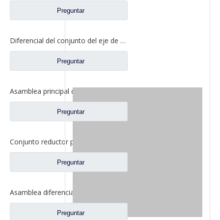
Preguntar
Diferencial del conjunto del eje de entrada para piezas de repuesto del camión del eje BENZ del eje Foton Auman Ankai HFF2510100 CK 1BZ
Preguntar
Asamblea principal del reductor del eje trasero de Qingte 398 para los recambios QT398S3-2402000 del camión de Foton Auman
Preguntar
Conjunto reductor principal del eje trasero para repuestos de camiones Foton Auman JY2402R782-010-FT2 R2402R782-010FT2A1383
Preguntar
Asamblea diferencial para los recambios QT440SH0-2510050 del camión de Auman Qingte 440 QT440
Preguntar