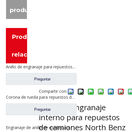
producto
Productos
relacionados
Anillo de engranaje para repuestos de camiones North Benz Beiben A3553541312
Preguntar
Compartir con:
Corona de rueda para repuestos de camiones Sinotruk Howo WG9231340123
Anillo de engranaje
Preguntar
interno para repuestos
de camiones North Benz
Engranaje de anillo de rueda para repuestos de camiones Sinotruk Howo WG9981340051