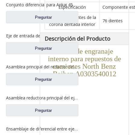
Conjunto diferencial para Ankai 459 Axle Meritor 160 Axle Fangsheng 160 Axle Qingte 458 Axle Foton Auman Truck Repuestos HFF2510111CK2MC
Especificación
Componente est
Número de dientes de la
Preguntar
76 dientes
corona dentada interior
Eje de entrada de montaje diferencial para Foton Auman Qingte ZL300, repuestos para camiones con eje ZL300S1-2510300A
Descripción del Producto
Preguntar
Anillo de engranaje
interno para repuestos de
camiones North Benz
Asamblea principal del reductor del eje trasero de Qingte 398 para los recambios QT440SH1-2402000 del camión de Foton Auman
Beiben A0303540012
Preguntar
Asamblea reductora principal del eje intermedio de Qingte 398 para los recambios QT398S0-2502000 del camión de Foton Auman
Preguntar
Ensamblaje de diferencial entre ejes para Foton Auman Qingte ZL300 Axle Truck Repuestos ZL300S1-2510300A