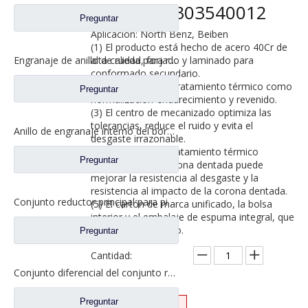
Beiben A0303540012
Preguntar
Aplicación: North Benz, Beiben
(1) El producto está hecho de acero 40Cr de
alta calidad, forjado y laminado para
Engranaje de anillo de rueda para repuestos de camiones Sinotruk Steyr WG9012340121
conformado secundario.
(2) Proceso de pretratamiento térmico como
Preguntar
normalización-endurecimiento y revenido.
(3) El centro de mecanizado optimiza las
tolerancias, reduce el ruido y evita el
Anillo de engranaje interno del borde de la rueda para los recambios W2405041F02C del camión del eje C&C de Pengxiang LC300
desgaste irrazonable.
(4) El proceso de tratamiento térmico
Preguntar
superficial de la corona dentada puede
mejorar la resistencia al desgaste y la
resistencia al impacto de la corona dentada.
Conjunto reductor principal para piezas de repuesto de camiones Ford conjunto diferencial del eje trasero XSS-13-470
(5) El cartón de marca unificado, la bolsa
interior y el embalaje de espuma integral, que
es fuerte y hermoso.
Preguntar
Cantidad:
Conjunto diferencial del conjunto reductor principal para repuestos de camiones Ford XSR-470 XST-26-470
Preguntar