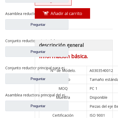
Preguntar
Añadir al carrito
Asamblea reductora principal del eje intermedio para los recambios del camión pesado del Benz del Noth
Preguntar
Conjunto reductor principal de puente en eje Qingte 440 para repuestos de camiones Foton Auman QT440SH2-2502000
descripción general
Preguntar
Información básica.
Conjunto reductor principal para eje Pengxiang Qingdao Jiefang C & C XCMG Dongfeng Liuqi repuestos para camiones 2502010A0090J 2502015A00900
N º de Modelo.
A0303540012
Preguntar
Tamaño
Tamaño estánd
MOQ
PC 1
Asamblea reductora principal del eje intermedio para los recambios 2502010AA6E del camión de Faw Jiefang
Muestra
Disponible
Eje
Piezas del eje B
Preguntar
Certificación
ISO 9001