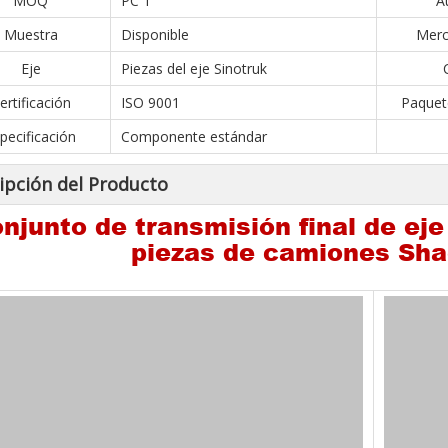
MOQ
PC 1
A
Muestra
Disponible
Merc
Eje
Piezas del eje Sinotruk
ertificación
ISO 9001
Paquet
pecificación
Componente estándar
ipción del Producto
njunto de transmisión final de e
piezas de camiones Sh