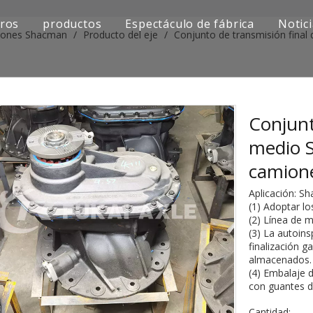
ros
productos
Espectáculo de fábrica
Notic
miones Shacman
/
Producto del eje
/
Conjunto de transmisión fina
Serie de camiones Sinotruk
Serie de camiones Shacman
Serie de camiones SAIC-lveco Hongyan
Conjunt
medio 
Serie de camiones Foton Auman
camion
Serie de camiones FAW Jiefang
Aplicación: 
(1) Adoptar l
Serie de camiones Dongfeng
(2) Línea de m
(3) La autoins
Serie de camiones europea y japonesa
finalización g
almacenados.
(4) Embalaje 
Piezas de repuesto para maquinaria de ingenier
con guantes d
Otra serie de camiones
Cantidad: