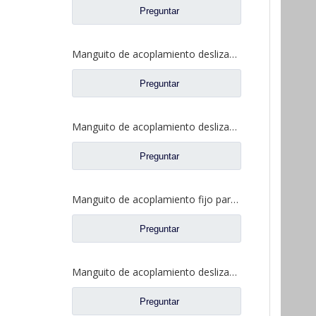
Preguntar
Manguito de acoplamiento deslizante de bloqueo diferencial para repuestos de camiones Ford 2SBF0053M0-1
Preguntar
Manguito de acoplamiento deslizante diferencial para piezas de repuesto 2SBF0051M0-9 de Ford Truck de eje Fuwa 470
Preguntar
Manguito de acoplamiento fijo para repuestos 2SBF0050M0-8 de Ford Truck de eje Fuwa 470
Preguntar
Manguito de acoplamiento deslizante para repuestos BF0047M0-4 de Ford Truck de eje Fuwa 330
Preguntar