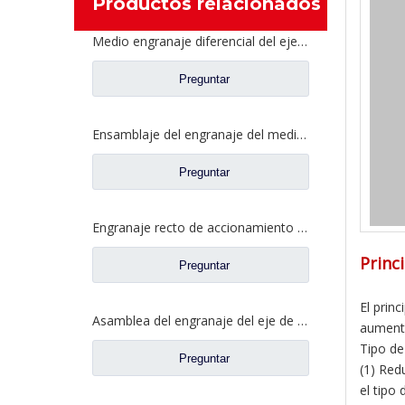
Productos relacionados
Medio engranaje diferencial del eje para los recambios 2SCE0001M0-4 de Ford Truck
Preguntar
Ensamblaje del engranaje del medio eje trasero reforzado para los recambios CE0401A0-6 del camión de Ford
Preguntar
Engranaje recto de accionamiento para repuestos de camiones Ford 2SCD0040A0-4
Princ
Preguntar
El prin
Asamblea del engranaje del eje de la parte posterior del diferencial para los recambios autos 2SCE0040M0-5 del camión de Ford
aumentar
Tipo de
Preguntar
(1) Red
el tipo