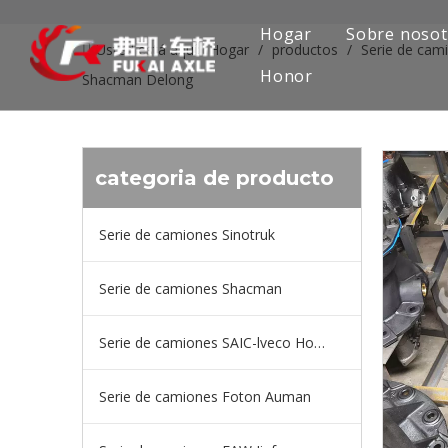
Hogar
Sobre nosot
Usted está aquí:
Hogar
/
productos
/
Serie de ca
Honor
Shacman Delong
categoria de producto
Serie de camiones Sinotruk
Serie de camiones Shacman
Serie de camiones SAIC-lveco Hongyan
Serie de camiones Foton Auman