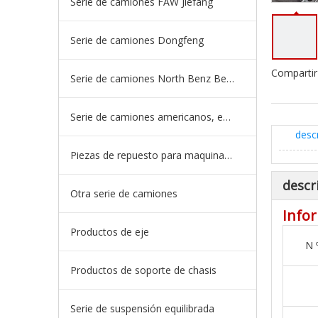
Serie de camiones FAW Jiefang
Serie de camiones Dongfeng
Compartir
Serie de camiones North Benz Beiben
Serie de camiones americanos, europeos y japoneses
desc
Piezas de repuesto para maquinaria de ingeniería de camiones mineros
descr
Otra serie de camiones
Infor
Productos de eje
N 
Productos de soporte de chasis
Serie de suspensión equilibrada