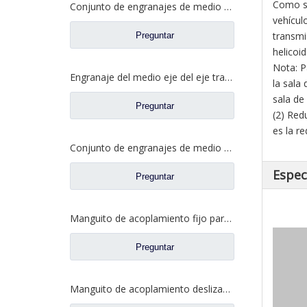
Como se
Conjunto de engranajes de medio eje trasero para repuestos de camiones Ford CE0400A0-5
vehícul
transmi
Preguntar
helicoid
Nota: P
Engranaje del medio eje del eje trasero para los recambios CE0402M0-9 del camión de Ford
la sala 
sala de
Preguntar
(2) Red
es la r
Conjunto de engranajes de medio eje trasero para repuestos de camiones Ford CD0041A0-6
Espec
Preguntar
Manguito de acoplamiento fijo para repuestos de camiones Ford 2SBF0052M0-0
Preguntar
Manguito de acoplamiento deslizante entre ejes para repuestos de camiones Ford BF0401M0-8