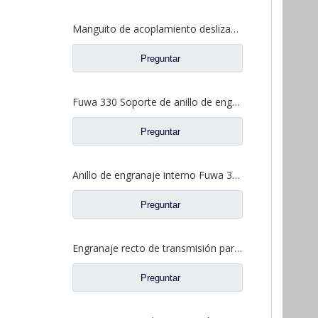
Manguito de acoplamiento deslizante entre ejes para repuestos de camiones de eje Fuwa 330 BF0044M0-1
Preguntar
Fuwa 330 Soporte de anillo de engranaje interno para Fuwa 330 Axle Ford Truck Repuestos FC0040M0-8
Preguntar
Anillo de engranaje interno Fuwa 330 para Ford Truck Fuwa Axle Truck Repuestos CJ0040M0-2
Preguntar
Engranaje recto de transmisión para repuestos de camiones con eje Fuwa CD0300A0-3
Preguntar