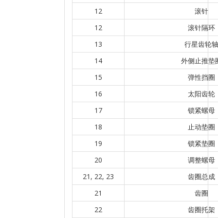
12
滚针
12
滚针隔环
13
行星齿轮
14
外侧止推垫
15
弹性挡圈
16
太阳齿轮
17
锁紧螺母
18
止动垫圈
19
锁紧垫圈
20
调整螺母
21, 22, 23
齿圈总成
21
齿圈
22
齿圈托架