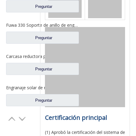
Preguntar
Fuwa 330 Soporte de anillo de engranaje interno para Fuwa 330 Axle Ford Truck Repuestos FC0040M0-8
Preguntar
Carcasa reductora principal para repuestos de camiones Ford con eje Fuwa 2SBA0001A0-7
Preguntar
Engranaje solar de rueda Fuwa 330 para piezas de camión Fuwa BN0407B0-3
Preguntar
Certificación principal
(1) Aprobó la certificación del sistema de