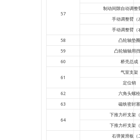
制动间隙自动调整
57
手动调整臂（
手动调整臂（
58
凸轮轴垫
59
凸轮轴轴用
60
桥壳总成
气室支架
61
定位销
62
六角头螺
63
磁铁密封
下推力杆支架
64
下推力杆支架
右弹簧滑板（