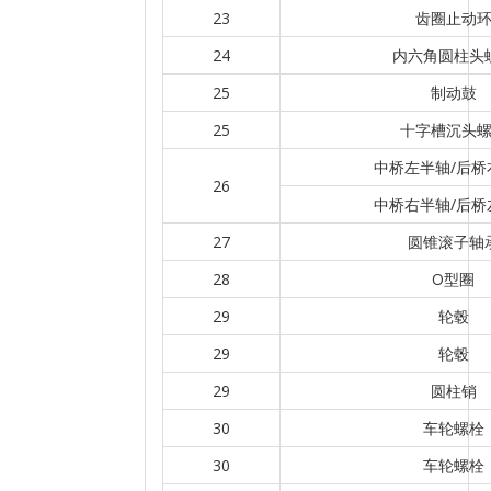
23
齿圈止动
24
内六角圆柱头
25
制动鼓
25
十字槽沉头
中桥左半轴/后桥
26
中桥右半轴/后桥
27
圆锥滚子轴
28
O型圈
29
轮毂
29
轮毂
29
圆柱销
30
车轮螺栓
30
车轮螺栓