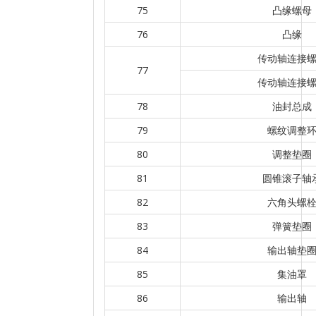
75
凸缘螺母
76
凸缘
传动轴连接
77
传动轴连接
78
油封总成
79
螺纹调整
80
调整垫圈
81
圆锥滚子轴
82
六角头螺
83
弹簧垫圈
84
输出轴垫
85
集油罩
86
输出轴