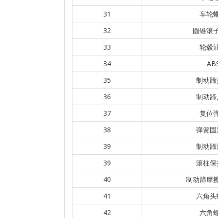
31
车轮
32
圆锥滚
33
轮毂
34
AB
35
制动蹄
36
制动蹄
37
复位
38
弹簧固
39
制动蹄
39
滚柱保
40
制动蹄摩
41
六角头
42
六角