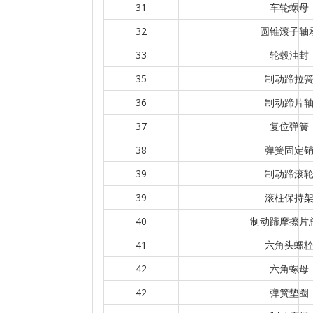
31
车轮螺母
32
圆锥滚子轴
33
轮毂油封
35
制动蹄拉
36
制动蹄片
37
复位弹簧
38
弹簧固定
39
制动蹄滚
39
滚柱保持
40
制动蹄摩擦片
41
六角头螺
42
六角螺母
42
弹簧垫圈