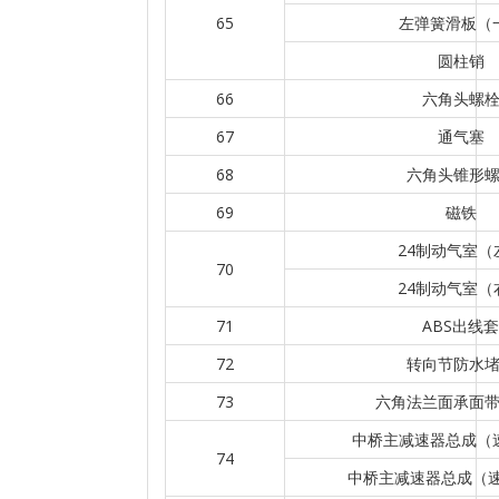
65
左弹簧滑板（
圆柱销
66
六角头螺
67
通气塞
68
六角头锥形
69
磁铁
24制动气室（
70
24制动气室（
71
ABS出线套
72
转向节防水
73
六角法兰面承面
中桥主减速器总成（速
74
中桥主减速器总成（速比