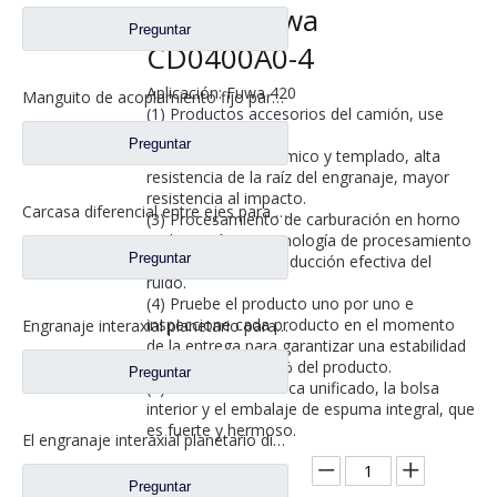
con eje Fuwa
Preguntar
CD0400A0-4
Aplicación: Fuwa 420
Manguito de acoplamiento fijo para repuestos de camiones Ford 2SBF0052M0-0
(1) Productos accesorios del camión, use
material 20CrMmti.
Preguntar
(2) Tratamiento térmico y templado, alta
resistencia de la raíz del engranaje, mayor
resistencia al impacto.
Carcasa diferencial entre ejes para piezas de camiones Fuwa AZ0042M0-8
(3) Procesamiento de carburación en horno
multipropósito, tecnología de procesamiento
Preguntar
de molienda fina, reducción efectiva del
ruido.
(4) Pruebe el producto uno por uno e
inspeccione cada producto en el momento
Engranaje interaxial planetario para piezas de camiones Fuwa CF0001M0-5
de la entrega para garantizar una estabilidad
de calidad del 100 % del producto.
Preguntar
(5) El cartón de marca unificado, la bolsa
interior y el embalaje de espuma integral, que
es fuerte y hermoso.
El engranaje interaxial planetario diferencial de Interaxle para el camión de Fuwa parte CF0402M0-0
Cantidad:
Preguntar