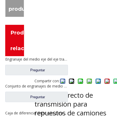
producto
Productos
relacionados
Engranaje del medio eje del eje trasero para los recambios CE0402M0-9 del camión de Ford
Preguntar
Compartir con:
Conjunto de engranajes de medio eje trasero para repuestos de camiones Ford CD0041A0-6
Engranaje recto de
Preguntar
transmisión para
repuestos de camiones
Caja de diferencial entre ejes para piezas de camiones Fuwa AY0412M0-8