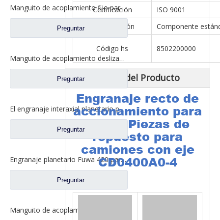
Manguito de acoplamiento fijo para repuestos 2SBF0050M0-8 de Ford Truck de eje Fuwa 470
Certificación
ISO 9001
Especificación
Componente están
Preguntar
Código hs
8502200000
Manguito de acoplamiento deslizante para repuestos BF0047M0-4 de Ford Truck de eje Fuwa 330
Descripción del Producto
Preguntar
Engranaje recto de
El engranaje interaxial planetario para el eje trasero de Fuhua parte CF0040M0-8
accionamiento para
Fuwa Piezas de
Preguntar
repuesto para
camiones con eje
Engranaje planetario Fuwa 420 para piezas de camiones Fuwa CF0401M0-9
CD0400A0-4
Preguntar
Manguito de acoplamiento deslizante entre ejes para repuestos de camiones de eje Fuwa 330 BF0044M0-1