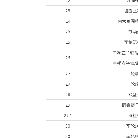
22
齿圈
23
齿圈止
24
内六角圆
25
制动
25
十字槽沉
中桥左半轴/
26
中桥右半轴/
27
轮
27
轮
28
O型
29
圆锥滚
29.1
圆柱
30
车轮
30
车轮