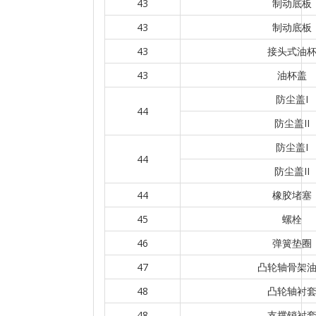
43
制动底板
43
制动底板
43
接头式油
43
油杯盖
防尘盖I
44
防尘盖II
防尘盖I
44
防尘盖II
44
橡胶堵塞
45
螺栓
46
弹簧垫圈
47
凸轮轴骨架
48
凸轮轴衬
48
支撑销衬