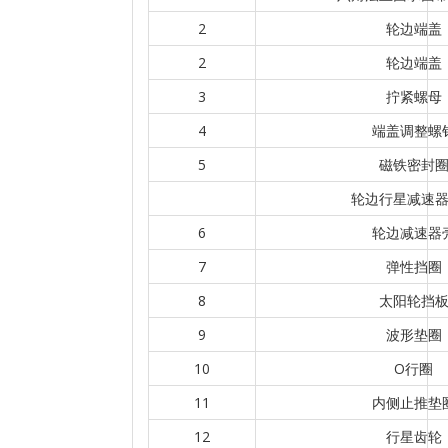
2
轮边端盖
2
轮边端盖
3
拧紧螺母
4
端盖调整螺
5
磁铁密封
轮边行星减速
6
轮边减速器
7
弹性挡圈
8
太阳轮挡
9
波形垫圈
10
O行圈
11
内侧止推垫
12
行星齿轮