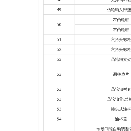
49
凸轮轴头部
左凸轮轴
50
右凸轮轴
51
六角头螺
52
六角头螺
53
凸轮轴支
53
调整垫片
53
凸轮轴衬
53
凸轮轴骨架
53
接头式油
54
油杯盖
制动间隙自动调整