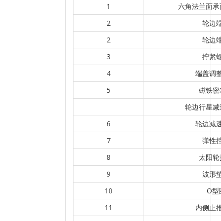
1
六角法兰面承
2
轮边
2
轮边
3
拧紧
4
端盖调
5
磁铁密
轮边行星减
6
轮边减
7
弹性
8
太阳轮
9
波形
10
O型
11
内侧止