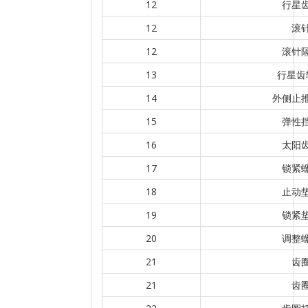
12
行星
12
滚
12
滚针
13
行星齿
14
外侧止
15
弹性
16
太阳
17
锁紧
18
止动
19
锁紧
20
调整
21
齿
21
齿