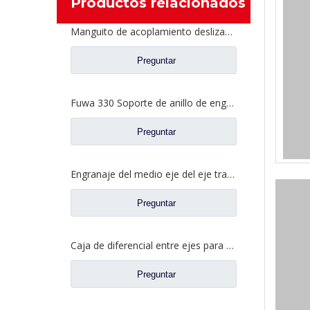
Productos relacionados
Manguito de acoplamiento deslizante de bloqueo diferencial para repuestos de camiones Ford 2SBF0053M0-1
Preguntar
Fuwa 330 Soporte de anillo de engranaje interno para Fuwa 330 Axle Ford Truck Repuestos FC0040M0-8
Preguntar
Engranaje del medio eje del eje trasero para los recambios CE0402M0-9 del camión de Ford
Preguntar
Caja de diferencial entre ejes para piezas de camiones Fuwa AY0412M0-8
Preguntar