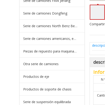
Serie de camiones FAW Jiefang
Serie de camiones Dongfeng
Compartir
Serie de camiones North Benz Beiben
Serie de camiones americanos, europeos y japoneses
descripc
Piezas de repuesto para maquinaria de ingeniería de camiones mineros
descr
Otra serie de camiones
Infor
Productos de eje
N 
Productos de soporte de chasis
Cant
Serie de suspensión equilibrada