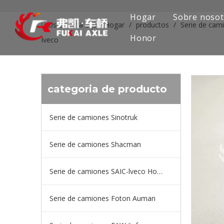
Hogar
Sobre nosot
Usted está aquí:
Hogar
/
productos
/
Serie de cam
Honor
Iveco
categoria de producto
Serie de camiones Sinotruk
Serie de camiones Shacman
Serie de camiones SAIC-lveco Hongyan
Serie de camiones Foton Auman