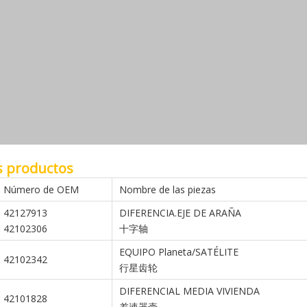
s productos
Número de OEM
Nombre de las piezas
42127913
DIFERENCIA.EJE DE ARAÑA
42102306
十字轴
EQUIPO Planeta/SATÉLITE
42102342
行星齿轮
DIFERENCIAL MEDIA VIVIENDA
42101828
差速器壳