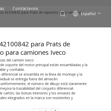
ias
Contáctenos
ca 42100842 para Prats de repuesto para camiones
Español
Português
Pусский
Français
42100842 para Prats de
العربية
English
o para camiones Iveco
ezas del camión Iveco
 de soporte del motor principal están ensambladas y la
able y confiable.
o diferencial se ensambla en la línea de montaje y la
ividual se entrega fuera del almacén.
o uniformemente, el número de dibujo está claramente
ejora la trazabilidad del conjunto diferencial.
de cartón, las bolsas interiores y los envases de
ía de camiones mineros
ales integrados en la marca son resistentes y