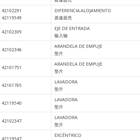
42102291
DIFERENCIA.ALOJAMIENTO
42119549
差速器壳
EJE DE ENTRADA
42102309
输入轴
ARANDELA DE EMPUJE
42102346
垫片
ARANDELA DE EMPUJE
42101751
垫片
LAVADORA
42101765
垫片
LAVADORA
42119540
垫片
LAVADORA
42102347
垫片
EXCÉNTRICO
42119547