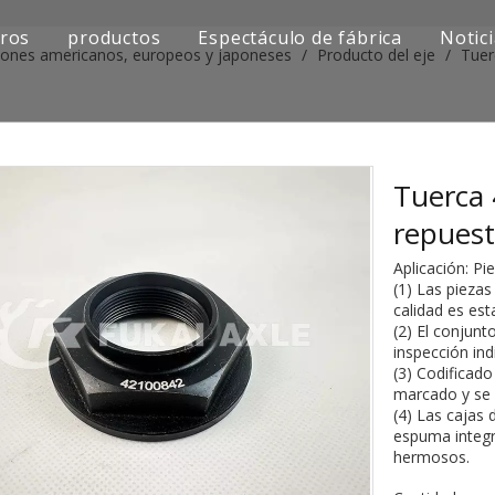
ros
productos
Espectáculo de fábrica
Notic
iones americanos, europeos y japoneses
/
Producto del eje
/
Tuer
Serie de camiones Sinotruk
Serie de camiones Shacman
Serie de camiones SAIC-lveco Hongyan
Tuerca 
repuest
Serie de camiones Foton Auman
Aplicación: Pi
Serie de camiones FAW Jiefang
(1) Las piezas
calidad es est
(2) El conjunt
Serie de camiones Dongfeng
inspección ind
(3) Codificad
Serie de camiones europea y japonesa
marcado y se m
(4) Las cajas 
Piezas de repuesto para maquinaria de ingenier
espuma integr
hermosos.
Otra serie de camiones