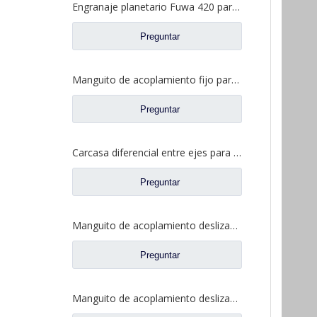
Engranaje planetario Fuwa 420 para piezas de camiones Fuwa CF0401M0-9
Preguntar
Manguito de acoplamiento fijo para repuestos 2SBF0050M0-8 de Ford Truck de eje Fuwa 470
Preguntar
Carcasa diferencial entre ejes para piezas de camiones Fuwa AZ0042M0-8
Preguntar
Manguito de acoplamiento deslizante diferencial para piezas de repuesto 2SBF0051M0-9 de Ford Truck de eje Fuwa 470
Preguntar
Manguito de acoplamiento deslizante entre ejes para repuestos de camiones Ford BF0401M0-8