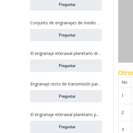
Preguntar
Conjunto de engranajes de medio eje trasero para repuestos de camiones Ford CD0041A0-6
Preguntar
El engranaje interaxial planetario diferencial de Interaxle para el camión de Fuwa parte CF0402M0-0
Preguntar
Otro
No.
Engranaje recto de transmisión para piezas de camiones Fuwa CD0406M0-2
1
Preguntar
2
El engranaje interaxial planetario para el eje trasero de Fuhua parte CF0040M0-8
Preguntar
3