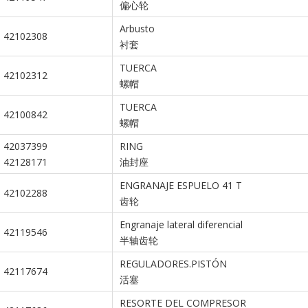
偏心轮
Arbusto
42102308
衬套
TUERCA
42102312
螺帽
TUERCA
42100842
螺帽
42037399
RING
42128171
油封座
ENGRANAJE ESPUELO 41 T
42102288
齿轮
Engranaje lateral diferencial
42119546
半轴齿轮
REGULADORES.PISTÓN
42117674
活塞
RESORTE DEL COMPRESOR