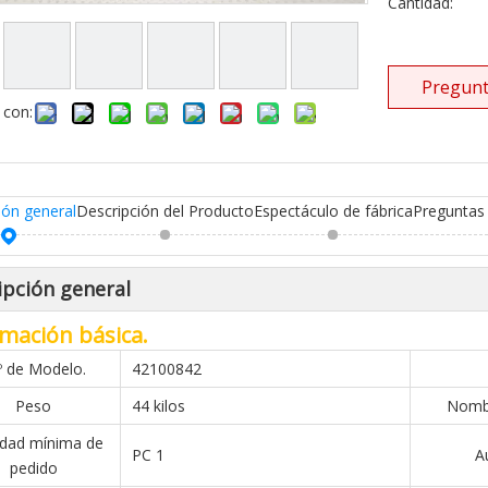
Cantidad:
Pregunt
 con:
ión general
Descripción del Producto
Espectáculo de fábrica
Preguntas
ipción general
mación básica.
º de Modelo.
42100842
Peso
44 kilos
Nombr
idad mínima de
PC 1
A
pedido