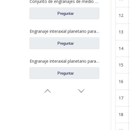
Conjunto de engranajes de medio eje trasero para repuestos de camiones Ford CE0400A0-5
Preguntar
12
Engranaje interaxial planetario para piezas de camiones Fuwa CF0001M0-5
13
Preguntar
14
Engranaje interaxial planetario para piezas de camiones Fuwa 2SCF0040M0-8
15
Preguntar
16
17
18