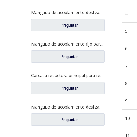
Manguito de acoplamiento deslizante para repuestos BF0047M0-4 de Ford Truck de eje Fuwa 330
4
Preguntar
5
Manguito de acoplamiento fijo para repuestos de camiones Ford 2SBF0052M0-0
6
Preguntar
7
Carcasa reductora principal para repuestos de camiones Ford con eje Fuwa 2SBA0001A0-7
8
Preguntar
9
Manguito de acoplamiento deslizante entre ejes para repuestos de camiones de eje Fuwa 330 BF0044M0-1
10
Preguntar
11