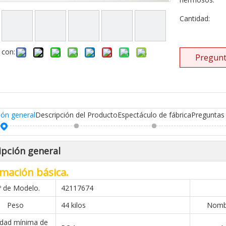
Cantidad:
 con:
Pregunt
ión general
Descripción del Producto
Espectáculo de fábrica
Preguntas
ipción general
mación básica.
º de Modelo.
42117674
Peso
44 kilos
Nombr
idad mínima de