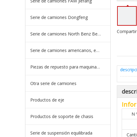
Serie de camiones FAW Jiefang
Serie de camiones Dongfeng
Compartir
Serie de camiones North Benz Beiben
Serie de camiones americanos, europeos y japoneses
Piezas de repuesto para maquinaria de ingeniería de camiones mineros
descripc
Otra serie de camiones
descr
Productos de eje
Infor
N 
Productos de soporte de chasis
Serie de suspensión equilibrada
Cant