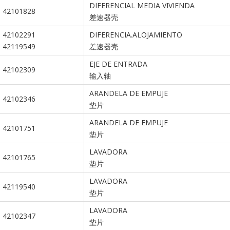
DIFERENCIAL MEDIA VIVIENDA
42101828
差速器壳
42102291
DIFERENCIA.ALOJAMIENTO
42119549
差速器壳
EJE DE ENTRADA
42102309
输入轴
ARANDELA DE EMPUJE
42102346
垫片
ARANDELA DE EMPUJE
42101751
垫片
LAVADORA
42101765
垫片
LAVADORA
42119540
垫片
LAVADORA
42102347
垫片