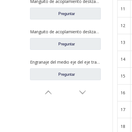
Manguito de acoplamiento deslizante diferencial para piezas de repuesto 2SBF0051M0-9 de Ford Truck de eje Fuwa 470
11
Preguntar
12
Manguito de acoplamiento deslizante de bloqueo diferencial para repuestos de camiones Ford 2SBF0053M0-1
13
Preguntar
14
Engranaje del medio eje del eje trasero para los recambios CE0402M0-9 del camión de Ford
Preguntar
15
16
17
18