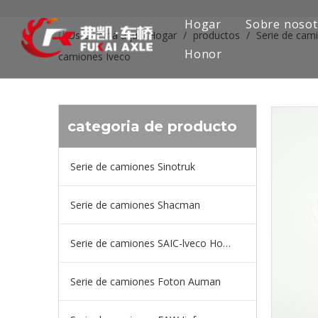
Hogar
Sobre nosot
Usted está aquí:
Hogar
/
productos
/
Serie de cam
Honor
camiones Iveco
categoria de producto
Serie de camiones Sinotruk
Serie de camiones Shacman
Serie de camiones SAIC-lveco Hongyan
Serie de camiones Foton Auman