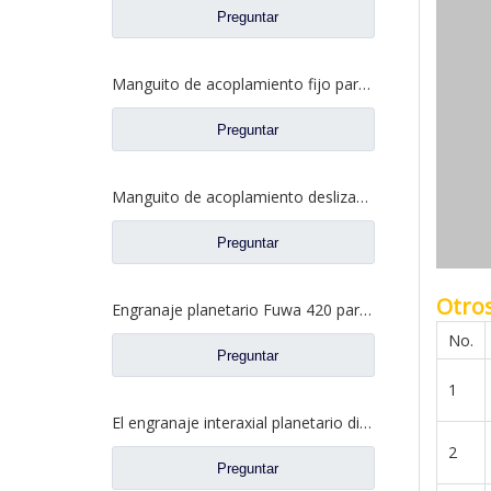
Preguntar
Manguito de acoplamiento fijo para repuestos de camiones Ford 2SBF0052M0-0
Preguntar
Manguito de acoplamiento deslizante entre ejes para repuestos de camiones Ford BF0401M0-8
Preguntar
Otro
Engranaje planetario Fuwa 420 para piezas de camiones Fuwa CF0401M0-9
No.
Preguntar
1
El engranaje interaxial planetario diferencial de Interaxle para el camión de Fuwa parte CF0402M0-0
2
Preguntar