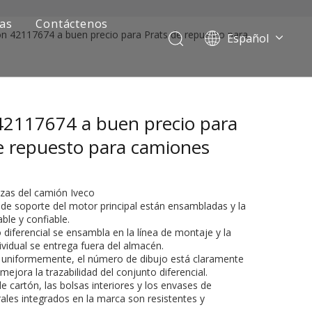
ias
Contáctenos
ón 42117674 a buen precio para Prats de repuesto para
Español
Português
Pусский
Français
42117674 a buen precio para
العربية
English
e repuesto para camiones
ezas del camión Iveco
 de soporte del motor principal están ensambladas y la
able y confiable.
o diferencial se ensambla en la línea de montaje y la
ividual se entrega fuera del almacén.
o uniformemente, el número de dibujo está claramente
ejora la trazabilidad del conjunto diferencial.
ía de camiones mineros
de cartón, las bolsas interiores y los envases de
ales integrados en la marca son resistentes y