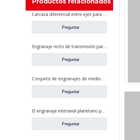
Productos relacionados
Carcasa diferencial entre ejes para piezas de camiones Fuwa AZ0042M0-8
Preguntar
Engranaje recto de transmisión para piezas de camiones Fuwa CD0406M0-2
Preguntar
Conjunto de engranajes de medio eje trasero para repuestos de camiones Ford CE0400A0-5
Preguntar
El engranaje interaxial planetario para el eje trasero de Fuhua parte CF0040M0-8
Preguntar