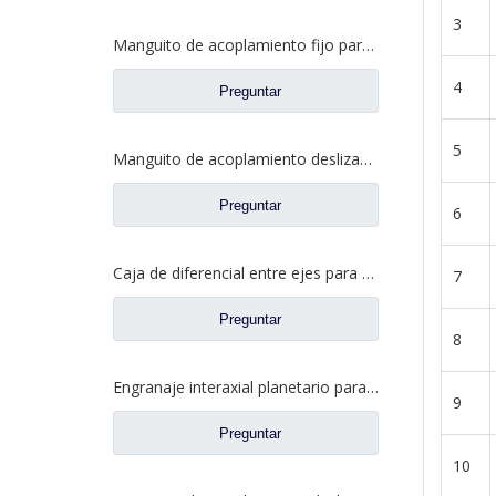
3
Manguito de acoplamiento fijo para repuestos 2SBF0050M0-8 de Ford Truck de eje Fuwa 470
4
Preguntar
5
Manguito de acoplamiento deslizante para repuestos BF0047M0-4 de Ford Truck de eje Fuwa 330
Preguntar
6
Caja de diferencial entre ejes para piezas de camiones Fuwa AY0412M0-8
7
Preguntar
8
Engranaje interaxial planetario para piezas de camiones Fuwa CF0001M0-5
9
Preguntar
10