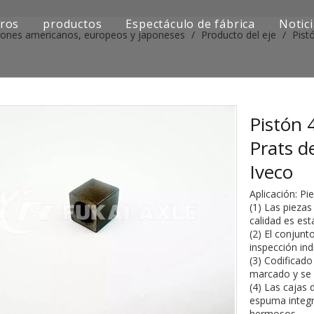
ros
productos
Espectáculo de fábrica
Notic
iones americanos, europeos y japoneses
/
Producto del eje
/
Pist
Serie de camiones Sinotruk
Serie de camiones Shacman
Serie de camiones SAIC-lveco Hongyan
Pistón 
Prats d
Serie de camiones Foton Auman
Iveco
Serie de camiones FAW Jiefang
Aplicación: Pi
(1) Las piezas
Serie de camiones Dongfeng
calidad es est
(2) El conjunt
Serie de camiones europea y japonesa
inspección ind
(3) Codificad
marcado y se m
Piezas de repuesto para maquinaria de ingenier
(4) Las cajas 
espuma integr
Otra serie de camiones
hermosos.