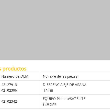
s productos
Número de OEM
Nombre de las piezas
42127913
DIFERENCIA.EJE DE ARAÑA
42102306
十字轴
EQUIPO Planeta/SATÉLITE
42102342
行星齿轮