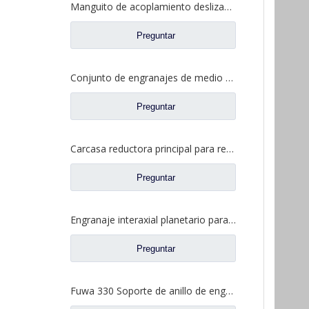
Manguito de acoplamiento deslizante entre ejes para repuestos de camiones de eje Fuwa 330 BF0044M0-1
Preguntar
Conjunto de engranajes de medio eje trasero para repuestos de camiones Ford CD0041A0-6
Preguntar
Carcasa reductora principal para repuestos de camiones Ford con eje Fuwa 2SBA0001A0-7
Preguntar
Engranaje interaxial planetario para piezas de camiones Fuwa 2SCF0040M0-8
Preguntar
Fuwa 330 Soporte de anillo de engranaje interno para Fuwa 330 Axle Ford Truck Repuestos FC0040M0-8