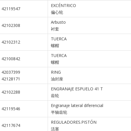
EXCÉNTRICO
42119547
偏心轮
Arbusto
42102308
衬套
TUERCA
42102312
螺帽
TUERCA
42100842
螺帽
42037399
RING
42128171
油封座
ENGRANAJE ESPUELO 41 T
42102288
齿轮
Engranaje lateral diferencial
42119546
半轴齿轮
REGULADORES.PISTÓN
42117674
活塞