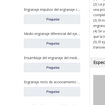
(2) La p
Engranaje impulsor del engranaje cilíndrico conducido para los recambios CD0401M0-7 del camión de Ford
una pro
complet
Preguntar
(3) El 
engran
(4) Se 
Medio engranaje diferencial del eje para los recambios 2SCE0001M0-4 de Ford Truck
que la 
(5) El 
Preguntar
transve
Ensamblaje del engranaje del medio eje trasero reforzado para los recambios CE0401A0-6 del camión de Ford
Espec
Preguntar
Engranaje recto de accionamiento para repuestos de camiones Ford 2SCD0040A0-4
Preguntar