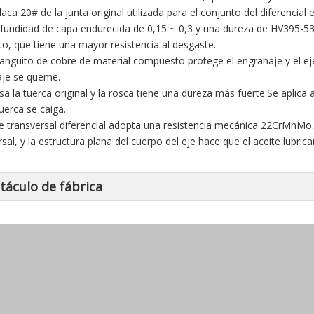
laca 20# de la junta original utilizada para el conjunto del diferencia
fundidad de capa endurecida de 0,15 ~ 0,3 y una dureza de HV395-535.
o, que tiene una mayor resistencia al desgaste.
manguito de cobre de material compuesto protege el engranaje y el ej
aje se queme.
usa la tuerca original y la rosca tiene una dureza más fuerte.Se aplic
tuerca se caiga.
eje transversal diferencial adopta una resistencia mecánica 22CrMnMo, q
rsal, y la estructura plana del cuerpo del eje hace que el aceite lubri
táculo de fábrica