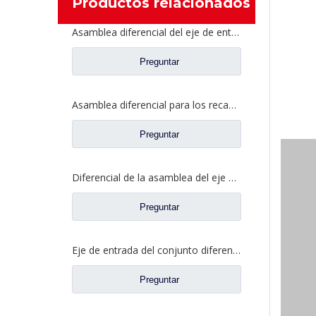
Productos relacionados
Asamblea diferencial del eje de entrada para los recambios WG7117328010 del camión de Sinotruk HOWO T5G MCY11
Preguntar
Asamblea diferencial para los recambios AZ9981320136 del camión de Sinotruk HOWO AC16
Preguntar
Diferencial de la asamblea del eje de entrada para los recambios 810W35606-0011 del camión de Sinotruk HOWO MCY13
Preguntar
Eje de entrada del conjunto diferencial para Sinotruk HOWO AC16 Nuevos repuestos para camiones AZ9981320436
Preguntar