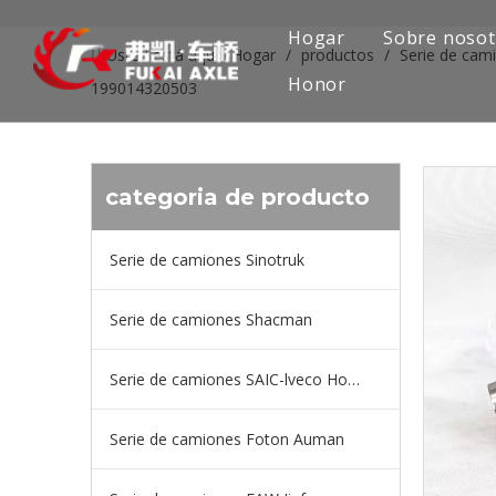
Hogar
Sobre nosot
Usted está aquí:
Hogar
/
productos
/
Serie de cam
Honor
199014320503
categoria de producto
Serie de camiones Sinotruk
Serie de camiones Shacman
Serie de camiones SAIC-lveco Hongyan
Serie de camiones Foton Auman