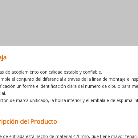
aja
zas de acoplamiento con calidad estable y confiable.
amble el conjunto del diferencial a través de la línea de montaje e i
ificación uniforme e identificación clara del número de dibujo para 
ial.
cartón de marca unificado, la bolsa interior y el embalaje de espuma i
ipción del Producto
eje de entrada está hecho de material 42Crmo, que tiene mayor tenacid