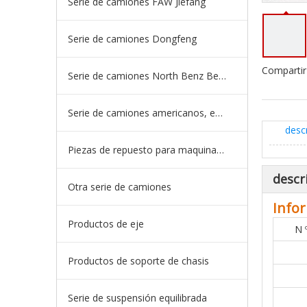
Serie de camiones FAW Jiefang
Serie de camiones Dongfeng
Compartir
Serie de camiones North Benz Beiben
Serie de camiones americanos, europeos y japoneses
desc
Piezas de repuesto para maquinaria de ingeniería de camiones mineros
descr
Otra serie de camiones
Infor
Productos de eje
N 
Productos de soporte de chasis
Serie de suspensión equilibrada