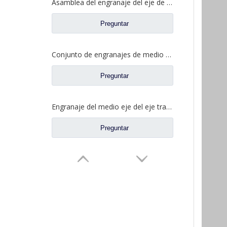
Asamblea del engranaje del eje de la parte posterior del diferencial para los recambios autos 2SCE0040M0-5 del camión de Ford
Preguntar
Conjunto de engranajes de medio eje trasero para repuestos de camiones Ford CE0400A0-5
Preguntar
Engranaje del medio eje del eje trasero para los recambios CE0402M0-9 del camión de Ford
Preguntar