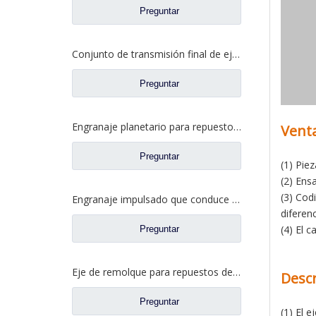
Preguntar
Conjunto de transmisión final de eje mediano HOWO HC16 para piezas de camiones Sinotruk Steyr
Preguntar
Engranaje planetario para repuestos de camiones Ford CH0040M0-0
Vent
Preguntar
(1) Pie
(2) Ens
(3) Cod
Engranaje impulsado que conduce el engranaje cilíndrico para los recambios CD0042M0-8 del camión de Ford
diferenc
(4) El 
Preguntar
Eje de remolque para repuestos de camiones Ford 13T16T20T
Descr
Preguntar
(1) El 