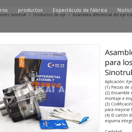
ros
productos
Espectáculo de fábrica
Notic
iones Sinotruk
/
Productos de eje
/
Asamblea diferencial del eje t
Serie de camiones Sinotruk
Serie de camiones Shacman
Serie de camiones SAIC-lveco Hongyan
Asamble
para lo
Serie de camiones Foton Auman
Sinotr
Serie de camiones FAW Jiefang
Aplicación: E
(1) Piezas de 
Serie de camiones Dongfeng
(2) Ensamble e
montaje e ins
Serie de camiones europea y japonesa
(3) Codificaci
para mejorar 
(4) El cartón 
Piezas de repuesto para maquinaria de ingenier
espuma integr
Otra serie de camiones
Cantidad: