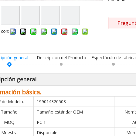
Pregunt
 con:
ripción general
Descripción del Producto
Espectáculo de fábrica
ipción general
mación básica.
º de Modelo.
199014320503
Tamaño
Tamaño estándar OEM
Nombr
MOQ
PC 1
A
Muestra
Disponible
Merc