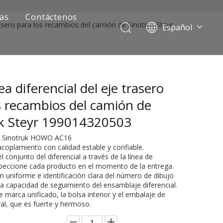
ias
Contáctenos
rasero para los recambios del camión de Sinotruk Steyr
Español
Português
Pусский
Français
a diferencial del eje trasero
العربية
English
s recambios del camión de
uk Steyr 199014320503
je Sinotruk HOWO AC16
acoplamiento con calidad estable y confiable.
l conjunto del diferencial a través de la línea de
peccione cada producto en el momento de la entrega.
ón uniforme e identificación clara del número de dibujo
la capacidad de seguimiento del ensamblaje diferencial.
de marca unificado, la bolsa interior y el embalaje de
ía de camiones mineros
al, que es fuerte y hermoso.