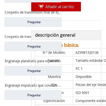
Añadir al carrito
Conjunto de transmisión final de eje medio SDLG MT86H para piezas de camiones Shacman Delong
Preguntar
descripción general
Conjunto de transmisión final de eje mediano HOWO HC16 para piezas de camiones Sinotruk Steyr
Información básica.
Preguntar
N º de Modelo.
AZ9981320136
Tamaño
Tamaño estándar 
Engranaje planetario para repuestos de camiones Ford CH0040M0-0
MOQ
PC 1
Preguntar
Muestra
Disponible
Eje
Piezas del eje Sinot
Engranaje impulsado que conduce el engranaje cilíndrico para los recambios CD0042M0-8 del camión de Ford
Certificación
ISO 9001
Preguntar
Especificación
Componente están