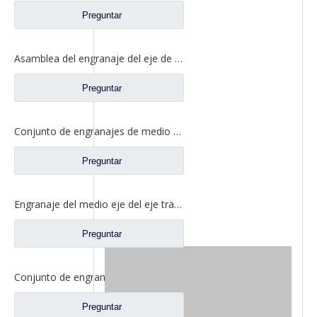
Preguntar
Asamblea del engranaje del eje de la parte posterior del diferencial para los recambios autos 2SCE0040M0-5 del camión de Ford
Preguntar
Conjunto de engranajes de medio eje trasero para repuestos de camiones Ford CE0400A0-5
Preguntar
Engranaje del medio eje del eje trasero para los recambios CE0402M0-9 del camión de Ford
Preguntar
Conjunto de engranajes de medio eje trasero para repuestos de camiones Ford CD0041A0-6
Preguntar