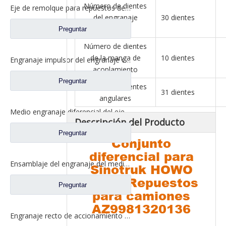
Número de dientes
Eje de remolque para repuestos de camiones Ford 13T16T20T
del engranaje
30 dientes
impulsor
Preguntar
Número de dientes
de la manga de
10 dientes
Engranaje impulsor del engranaje cilíndrico conducido para los recambios CD0401M0-7 del camión de Ford
acoplamiento
Preguntar
Número de dientes
31 dientes
angulares
Medio engranaje diferencial del eje para los recambios 2SCE0001M0-4 de Ford Truck
Descripción del Producto
Preguntar
Conjunto
diferencial para
Ensamblaje del engranaje del medio eje trasero reforzado para los recambios CE0401A0-6 del camión de Ford
Sinotruk HOWO
AC16 Repuestos
Preguntar
para camiones
AZ9981320136
Engranaje recto de accionamiento para repuestos de camiones Ford 2SCD0040A0-4