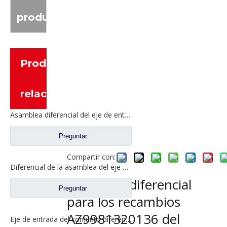
producto
Productos
relacionados
Asamblea diferencial del eje de entrada para los recambios WG7117328010 del camión de Sinotruk HOWO T5G MCY11
Preguntar
Compartir con:
Diferencial de la asamblea del eje de entrada para los recambios 810W35606-0011 del camión de Sinotruk HOWO MCY13
Asamblea diferencial
Preguntar
para los recambios
AZ9981320136 del
Eje de entrada del conjunto diferencial para Sinotruk HOWO AC16 Nuevos repuestos para camiones AZ9981320436