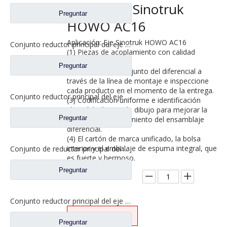
camión de Sinotruk
Preguntar
HOWO AC16
Aplicación: Eje Sinotruk HOWO AC16
Conjunto reductor principal del eje intermedio para piezas de camión Shacman Delong
(1) Piezas de acoplamiento con calidad
estable y confiable.
Preguntar
(2) Ensamble el conjunto del diferencial a
través de la línea de montaje e inspeccione
cada producto en el momento de la entrega.
Conjunto reductor principal del eje intermedio Delong HDZ425 para piezas de camiones Shacman Delong
(3) Codificación uniforme e identificación
clara del número de dibujo para mejorar la
Preguntar
capacidad de seguimiento del ensamblaje
diferencial.
(4) El cartón de marca unificado, la bolsa
interior y el embalaje de espuma integral, que
Conjunto de reductor principal del eje intermedio Delong HD469 para piezas de camiones Shacman Delong
es fuerte y hermoso.
Preguntar
Cantidad:
Conjunto reductor principal del eje trasero para piezas de camiones Shacman Auto Delong
Preguntar
Preguntar