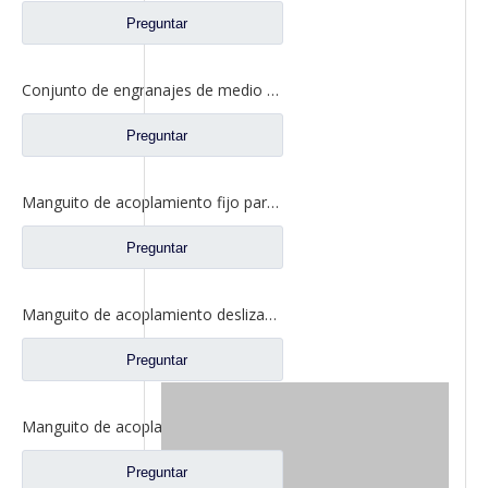
Preguntar
Conjunto de engranajes de medio eje trasero para repuestos de camiones Ford CD0041A0-6
Preguntar
Manguito de acoplamiento fijo para repuestos de camiones Ford 2SBF0052M0-0
Preguntar
Manguito de acoplamiento deslizante entre ejes para repuestos de camiones Ford BF0401M0-8
Preguntar
Manguito de acoplamiento deslizante de bloqueo diferencial para repuestos de camiones Ford 2SBF0053M0-1
Preguntar