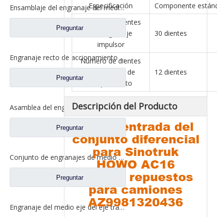
Especificación
Componente están
Ensamblaje del engranaje del medio eje trasero reforzado para los recambios CE0401A0-6 del camión de Ford
Número de dientes
Preguntar
del engranaje
30 dientes
impulsor
Engranaje recto de accionamiento para repuestos de camiones Ford 2SCD0040A0-4
Número de dientes
de la manga de
12 dientes
Preguntar
acoplamiento
Descripción del Producto
Asamblea del engranaje del eje de la parte posterior del diferencial para los recambios autos 2SCE0040M0-5 del camión de Ford
Eje de entrada del
Preguntar
conjunto diferencial
para Sinotruk
Conjunto de engranajes de medio eje trasero para repuestos de camiones Ford CE0400A0-5
HOWO AC16
Nuevos repuestos
Preguntar
para camiones
AZ9981320436
Engranaje del medio eje del eje trasero para los recambios CE0402M0-9 del camión de Ford