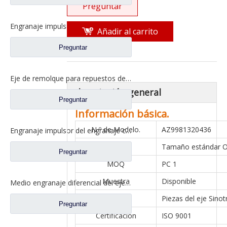
Preguntar
Engranaje impulsado que conduce el engranaje cilíndrico para los recambios CD0042M0-8 del camión de Ford
Añadir al carrito
Preguntar
Eje de remolque para repuestos de camiones Ford 13T16T20T
descripción general
Preguntar
Información básica.
N º de Modelo.
AZ9981320436
Engranaje impulsor del engranaje cilíndrico conducido para los recambios CD0401M0-7 del camión de Ford
Tamaño
Tamaño estándar 
Preguntar
MOQ
PC 1
Muestra
Disponible
Medio engranaje diferencial del eje para los recambios 2SCE0001M0-4 de Ford Truck
Eje
Piezas del eje Sinot
Preguntar
Certificación
ISO 9001