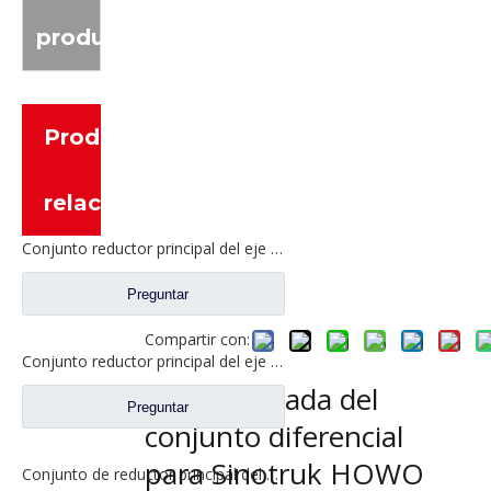
producto
Productos
relacionados
Conjunto reductor principal del eje intermedio para piezas de camión Shacman Delong
Preguntar
Compartir con:
Conjunto reductor principal del eje intermedio Delong HDZ425 para piezas de camiones Shacman Delong
Eje de entrada del
Preguntar
conjunto diferencial
para Sinotruk HOWO
Conjunto de reductor principal del eje intermedio Delong HD469 para piezas de camiones Shacman Delong