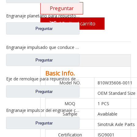
Preguntar
Engranaje planetario para repuestos de camiones Ford CH0040M0-0
Añadir al carrito
Preguntar
Engranaje impulsado que conduce el engranaje cilíndrico para los recambios CD0042M0-8 del camión de Ford
overview
Preguntar
Basic Info.
Eje de remolque para repuestos de camiones Ford 13T16T20T
Model NO.
810W35606-0011
Preguntar
Size
OEM Standard Size
MOQ
1 PCS
Engranaje impulsor del engranaje cilíndrico conducido para los recambios CD0401M0-7 del camión de Ford
Sample
Avaiblable
Preguntar
Axle
Sinotruk Axle Parts
Certification
ISO9001