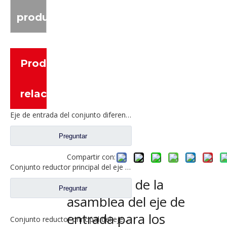
producto
Productos
relacionados
Eje de entrada del conjunto diferencial para Sinotruk HOWO AC16 Nuevos repuestos para camiones AZ9981320436
Preguntar
Compartir con:
Conjunto reductor principal del eje intermedio para piezas de camión Shacman Delong
Diferencial de la
Preguntar
asamblea del eje de
entrada para los
Conjunto reductor principal del eje intermedio Delong HDZ425 para piezas de camiones Shacman Delong