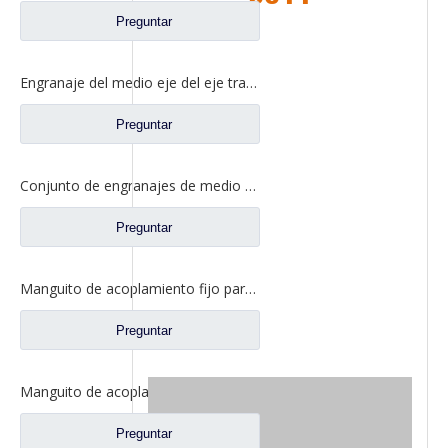
Preguntar
Engranaje del medio eje del eje trasero para los recambios CE0402M0-9 del camión de Ford
Preguntar
Conjunto de engranajes de medio eje trasero para repuestos de camiones Ford CD0041A0-6
Preguntar
Manguito de acoplamiento fijo para repuestos de camiones Ford 2SBF0052M0-0
Preguntar
Manguito de acoplamiento deslizante entre ejes para repuestos de camiones Ford BF0401M0-8
Preguntar