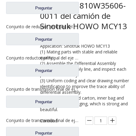
recambios 810W35606-
Preguntar
0011 del camión de
Sinotruk HOWO MCY13
Conjunto de reductor principal del eje intermedio Delong HD469 para piezas de camiones Shacman Delong
Preguntar
Application: Sinotruk HOWO MCY13
(1) Mating parts with stable and reliable
quality.
Conjunto reductor principal del eje trasero para piezas de camiones Shacman Auto Delong
(2) Assemble the Differential Assembly
through the assembly line, and inspect each
Preguntar
product on delivery.
(3) Uniform coding and clear drawing number
identification to improve the trace ability of
Conjunto de transmisión final de eje medio SDLG MT86H para piezas de camiones Shacman Delong
differential assembly.
(4) The unified brand carton, inner bag and
Preguntar
integral foam packaging, which is strong and
beautiful.
Conjunto de transmisión final de eje mediano HOWO HC16 para piezas de camiones Sinotruk Steyr
Cantidad:
Preguntar