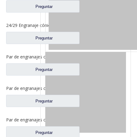
Preguntar
24/29 Engranaje cónico del eje medio para Ankai y BENZ Eje Foton Auman Truck Repuestos HFF2502044 / 45CK2BZ
Preguntar
Par de engranajes cónicos de eje medio 27/18 para repuestos de camiones Ankai & BENZ Axle Foton Auman HFF2502040/41CK1BZ
Preguntar
Par de engranajes cónicos del eje trasero 21/28 para piezas de repuesto de camiones Ankai & BENZ Axle Foton Auman HFF2402038/39CK1BZ
Preguntar
Par de engranajes cónicos del eje trasero 18/27 para piezas de repuesto de camiones Ankai & BENZ Axle Foton Auman HFF2402040/41CK1BZ
Preguntar