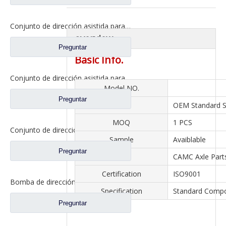
Conjunto de dirección asistida para repuestos de camiones Sinotruk Howo WG9925477132
overview
Preguntar
Basic Info.
Conjunto de dirección asistida para repuestos de camiones Sinotruk Howo 8098957111
Model NO.
Preguntar
Size
OEM Standard S
MOQ
1 PCS
Conjunto de dirección asistida para repuestos de camiones Sinotruk Howo WG8780478228
Sample
Avaiblable
Preguntar
Axle
CAMC Axle Part
Certification
ISO9001
Bomba de dirección para repuestos de camiones Sinotruk Howo WG99314761371
Specification
Standard Comp
Preguntar