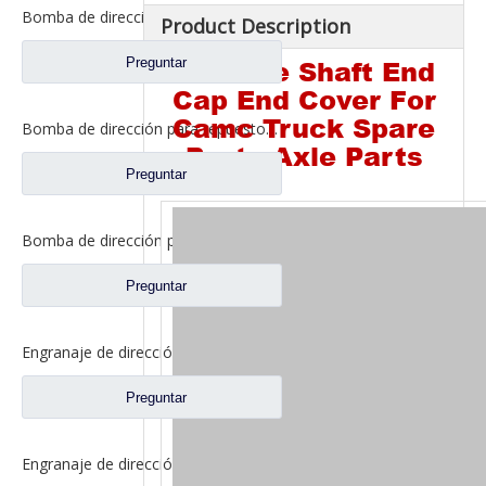
Bomba de dirección para repuestos de camiones Sinotruk Howo WG9731471220
Product Description
Preguntar
Balance Shaft End
Cap End Cover For
Camc Truck Spare
Bomba de dirección para repuestos de camiones Sinotruk Howo WG9619470080
Parts Axle Parts
Preguntar
Bomba de dirección para repuestos de camiones Sinotruk Howo WG9719470037
Preguntar
Engranaje de dirección asistida para repuestos de camiones Shacman Delong F2000 F3000 DZ95259470095
Preguntar
Engranaje de dirección asistida para repuestos de camiones Shacman Delong DZ9325470085