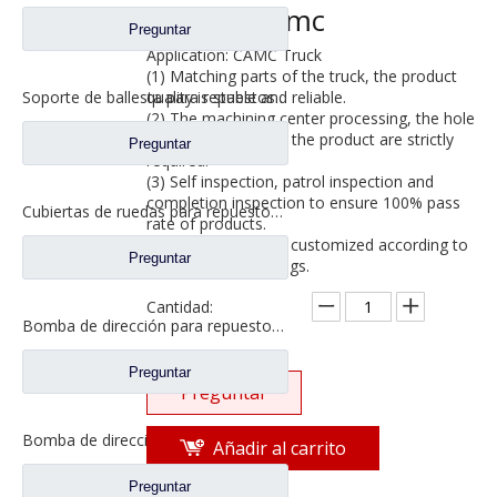
camión Camc
Preguntar
Application: CAMC Truck
(1) Matching parts of the truck, the product
quality is stable and reliable.
Soporte de ballesta para repuestos de camiones Sinotruk Howo WG9925520307
(2) The machining center processing, the hole
position and size of the product are strictly
Preguntar
required.
(3) Self inspection, patrol inspection and
completion inspection to ensure 100% pass
Cubiertas de ruedas para repuestos de camiones Sinotruk Howo WG9981340001
rate of products.
(4) Products can be customized according to
Preguntar
samples and drawings.
Cantidad:
Bomba de dirección para repuestos de camiones Sinotruk Howo13042340M3014
Preguntar
Preguntar
Bomba de dirección para repuestos de camiones Shacman Delong F2000 F3000 DZ9100130045
Añadir al carrito
Preguntar