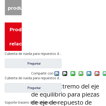
producto
Productos
relacionados
Cubierta de rueda para repuestos de camiones Sinotruk Howo WG9981340001
Preguntar
Compartir con:
Cubierta de rueda para repuestos de camiones Sinotruk Howo WG9981340401
Tapa de extremo del eje
Preguntar
de equilibrio para piezas
de eje de repuesto de
Soporte trasero de la cámara de aire para los recambios AZ9981340043 del camión de Sinotruk Howo