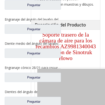
personalizar según muestras y dibujos.
Preguntar
Engranaje del ángulo del lavabo del eje trasero para los recambios del camión de Sinotruk Steyr 199012320177
Descripción del Producto
Preguntar
Soporte trasero de la
cámara de aire para los
Diente medio del ángulo del lavabo del puente para los recambios AZ9981320154 del camión de Sinotruk Howo AC16
recambios AZ9981340043
del camión de Sinotruk
Preguntar
Howo
Engranaje cónico 28/21 para repuestos de camiones North Benz Beiben A3463502939
Preguntar
Dientes del ángulo del lavabo del eje trasero para los recambios AZ9981320157 del camión de Sinotruk Howo AC16
Preguntar