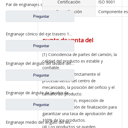
Certificación
ISO 9001
Par de engranajes cónicos de eje medio 15/29 para Ankai & Benz Axle Foton Auman North Benz Beiben Truck repuestos A3463535310
Especificación
Componente es
Preguntar
Engranaje cónico del eje trasero 15/29 para Ankai & Benz Axle Foton Auman North Benz Beiben Truck repuestos 24.02.101
punto de venta del
producto
Preguntar
(1) Coincidencia de partes del camión, la
calidad del producto es estable y
Engranaje del ángulo del lavabo del eje trasero para los recambios 81.35199.6532 de Shamcan AulongTruck
confiable.
(2) Se requiere estrictamente el
Preguntar
procesamiento del centro de
mecanizado, la posición del orificio y el
Engranaje de ángulo de lavabo de puente medio para Shamcan AulongTruck repuestos DZ9112320689
tamaño del producto.
(3) Autoinspección, inspección de
Preguntar
patrulla e inspección de finalización para
garantizar una tasa de aprobación del
100% de los productos.
Engranaje medio del ángulo del lavabo del puente para los recambios WG7121320252 del camión de Sinotruk Steyr
(4) Los productos se pueden