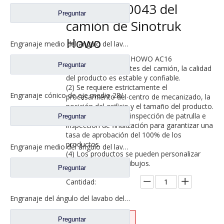
AZ9981340043 del
Preguntar
camión de Sinotruk
Howo
Engranaje medio del ángulo del lavabo del puente para los recambios 42104456 del camión de SAIC Hongyan
Aplicación: Sinotruk HOWO AC16
Preguntar
(1) Piezas coincidentes del camión, la calidad
del producto es estable y confiable.
(2) Se requiere estrictamente el
Engranaje cónico de eje medio 28/21 para eje Ankai Benz, repuestos para camiones Foton Auman HFF2502038/39CK1BZ
procesamiento del centro de mecanizado, la
posición del orificio y el tamaño del producto.
(3) Autoinspección, inspección de patrulla e
Preguntar
inspección de finalización para garantizar una
tasa de aprobación del 100% de los
productos.
Engranaje medio del ángulo del lavabo del puente para los recambios 5801845742 del camión de SAIC Hongyan
(4) Los productos se pueden personalizar
según muestras y dibujos.
Preguntar
Cantidad:
Engranaje del ángulo del lavabo del puente medio para los recambios 81.35199.6535 de Shamcan DelongTruck
Preguntar
Preguntar